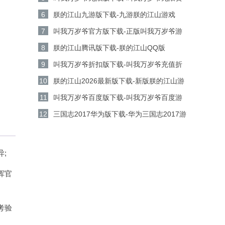
源版v5.9.0安卓版下载
6
朕的江山九游版下载-九游朕的江山游戏
v2.17.67安卓版下载
7
叫我万岁爷官方版下载-正版叫我万岁爷游
戏v5.9.0安卓版下载
8
朕的江山腾讯版下载-朕的江山QQ版
v2.17.67安卓版下载
9
叫我万岁爷折扣版下载-叫我万岁爷充值折
扣平台v5.9.0安卓版下载
10
朕的江山2026最新版下载-新版朕的江山游
戏 v2.17.67安卓版下载
11
叫我万岁爷百度版下载-叫我万岁爷百度游
戏v5.9.0安卓版下载
12
三国志2017华为版下载-华为三国志2017游
戏v6.8.0安卓版下载
;
挥官
考验