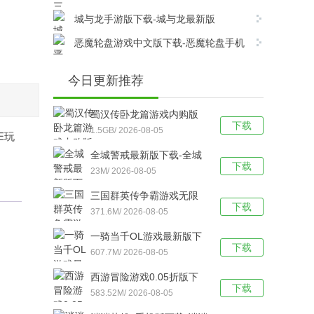
版v6.8.0安卓版下载
城与龙手游版下载-城与龙最新版
v12.5.1.0安卓版下载
恶魔轮盘游戏中文版下载-恶魔轮盘手机
版 v1.0安卓版下载
今日更新推荐
蜀汉传卧龙篇游戏内购版
下载
下载-蜀汉传卧龙篇
1.5GB/ 2026-08-05
E玩
v100.22.0安卓版下载
全城警戒最新版下载-全城
下载
警戒（0.1折版） v1.0安卓
23M/ 2026-08-05
版下载
三国群英传争霸游戏无限
下载
元宝版下载-三国群英传争
371.6M/ 2026-08-05
霸最新版 V1.26.1安卓版下
一骑当千OL游戏最新版下
载
下载
载-一骑当千OL手游版
607.7M/ 2026-08-05
V2.4.3安卓版下载
西游冒险游戏0.05折版下
下载
载-西游冒险手游版 v1.0.1
583.52M/ 2026-08-05
安卓版下载