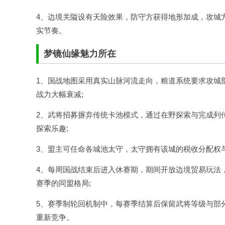
4、边境关隘设有天险效果，防守方获得地形加成，攻城
实节奏。
梦镜仙缘魅力所在
1、国战地图采用真实山脉河流走向，粮道系统要求攻城
战力大幅衰减;
2、武将招募摒弃传统卡池模式，通过在野探索与完成列
探索乐趣;
3、盟主可任命各城池太守，太守拥有该城的税收分配权
4、每周国战结束后进入休赛期，期间开放边境贸易玩法
赛季的同盟格局;
5、赛季制轮回机制中，每赛季结算后保留武将等级与部
重新竞争。