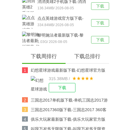
消消英雄2手机版下载-消消
下载
英雄2官方版 v1.2.26安卓
136.34MB/ 2026-08-05
版下载
点点英雄游戏官方版下载-
下载
点点英雄手机版 v1.0.2安
334.84MB/ 2026-08-05
卓版下载
黎明施法者最新版下载-黎
下载
明施法者汉化版 v1.19.001
1.03G/ 2026-08-05
安卓版下载
下载周排行
下载总排行
1
幻想星球游戏最新版下载-幻想星球官方版
315.38MB /
v6.4.1安卓版下载
下载
2
三国志2017单机版下载-单机三国志2017游
戏v6.8.0安卓版下载
3
三国志2017360版下载-三国志2017 360客
户端v6.8.0安卓版下载
4
俱乐大玩家最新版下载-俱乐大玩家官方版
v1.107安卓版下载
5
叫我万岁爷无限版下载-叫我万岁爷无限资