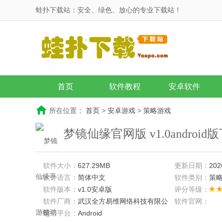
蛙扑下载站：安全、绿色、放心的专业下载站！
首页
软件教程
安卓软件
所在位置：
首页
>
安卓游戏
>
策略游戏
梦镜仙缘官网版 v1.0android
软件大小：
627.29MB
更新日期：
202
软件语言：
简体中文
软件类别：
策
软件版本：
v1.0安卓版
评分等级：
软件厂商：
武汉全方易维网络科技有限公
软件官网：
司
适用平台：
Android