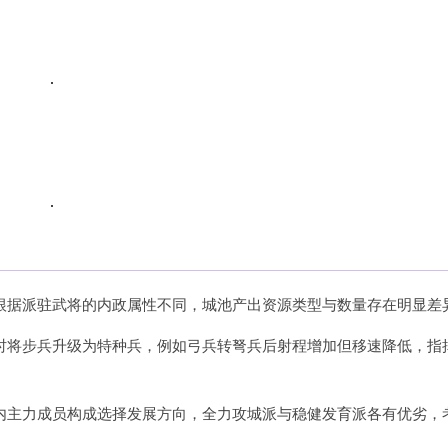
根据派驻武将的内政属性不同，城池产出资源类型与数量存在明显差异
时将步兵升级为特种兵，例如弓兵转弩兵后射程增加但移速降低，指
内主力成员构成选择发展方向，全力攻城派与稳健发育派各有优劣，