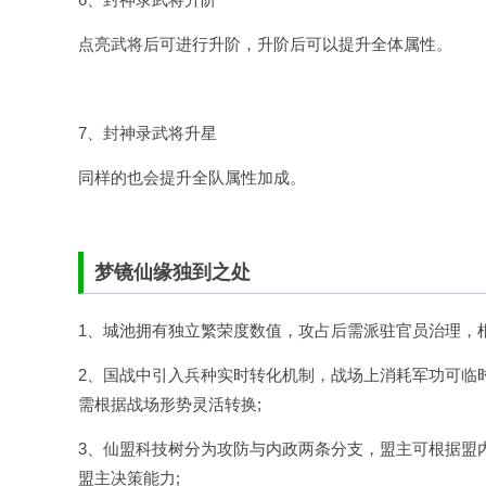
点亮武将后可进行升阶，升阶后可以提升全体属性。
7、封神录武将升星
同样的也会提升全队属性加成。
梦镜仙缘独到之处
1、城池拥有独立繁荣度数值，攻占后需派驻官员治理，
2、国战中引入兵种实时转化机制，战场上消耗军功可临
需根据战场形势灵活转换;
3、仙盟科技树分为攻防与内政两条分支，盟主可根据盟
盟主决策能力;