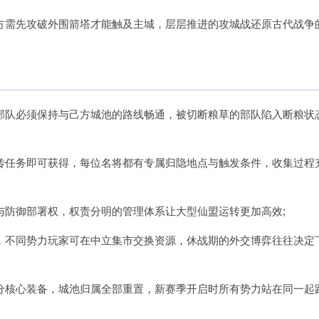
方需先攻破外围箭塔才能触及主城，层层推进的攻城战还原古代战争
部队必须保持与己方城池的路线畅通，被切断粮草的部队陷入断粮状
传任务即可获得，每位名将都有专属归隐地点与触发条件，收集过程
与防御部署权，权责分明的管理体系让大型仙盟运转更加高效;
，不同势力玩家可在中立集市交换资源，休战期的外交博弈往往决定
分核心装备，城池归属全部重置，新赛季开启时所有势力站在同一起