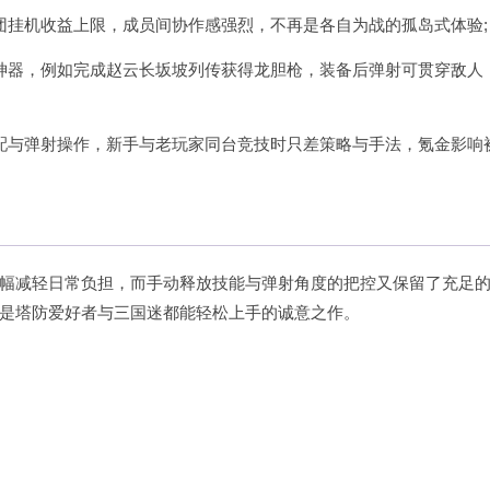
团挂机收益上限，成员间协作感强烈，不再是各自为战的孤岛式体验;
神器，例如完成赵云长坂坡列传获得龙胆枪，装备后弹射可贯穿敌人
配与弹射操作，新手与老玩家同台竞技时只差策略与手法，氪金影响
幅减轻日常负担，而手动释放技能与弹射角度的把控又保留了充足
是塔防爱好者与三国迷都能轻松上手的诚意之作。