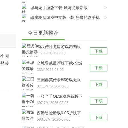
版v6.8.0安卓版下载
城与龙手游版下载-城与龙最新版
v12.5.1.0安卓版下载
恶魔轮盘游戏中文版下载-恶魔轮盘手机
版 v1.0安卓版下载
今日更新推荐
蜀汉传卧龙篇游戏内购版
下载
下载-蜀汉传卧龙篇
1.5GB/ 2026-08-05
有不同
v100.22.0安卓版下载
荣登荣
全城警戒最新版下载-全城
下载
警戒（0.1折版） v1.0安卓
23M/ 2026-08-05
版下载
三国群英传争霸游戏无限
下载
元宝版下载-三国群英传争
371.6M/ 2026-08-05
霸最新版 V1.26.1安卓版下
一骑当千OL游戏最新版下
载
下载
载-一骑当千OL手游版
607.7M/ 2026-08-05
V2.4.3安卓版下载
西游冒险游戏0.05折版下
下载
载-西游冒险手游版 v1.0.1
583.52M/ 2026-08-05
安卓版下载