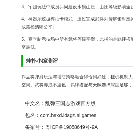
3、军团玩法中成员共同建设水镜山庄，山庄等级影响全
4、神器系统摒弃抽卡模式，通过完成武将列传解锁对应
成路径清晰公平;
5、赛季制竞技场中所有武将等级平衡，比拼的是羁绊搭
至最低。
蛙扑
小编测评
作品将弹射玩法与塔防策略融合得恰到好处，挂机机制大
空间。武将养成不逼氪，羁绊搭配与天赋选择深度足够，
中文名：乱弹三国志游戏官方版
包名：com.hsxd.ldsgz.aligames
备案号：粤ICP备19058649号-9A