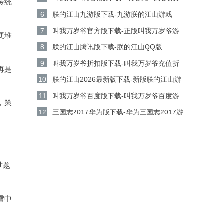
传统
源版v5.9.0安卓版下载
6
朕的江山九游版下载-九游朕的江山游戏
v2.17.67安卓版下载
7
叫我万岁爷官方版下载-正版叫我万岁爷游
硬堆
戏v5.9.0安卓版下载
8
朕的江山腾讯版下载-朕的江山QQ版
v2.17.67安卓版下载
9
叫我万岁爷折扣版下载-叫我万岁爷充值折
再是
扣平台v5.9.0安卓版下载
10
朕的江山2026最新版下载-新版朕的江山游
戏 v2.17.67安卓版下载
11
叫我万岁爷百度版下载-叫我万岁爷百度游
，策
戏v5.9.0安卓版下载
12
三国志2017华为版下载-华为三国志2017游
戏v6.8.0安卓版下载
世题
雪中