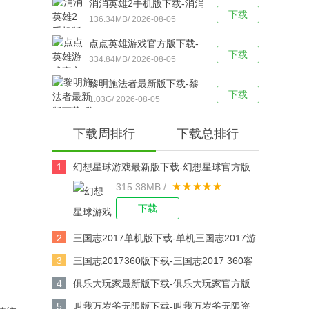
消消英雄2手机版下载-消消
下载
英雄2官方版 v1.2.26安卓
136.34MB/ 2026-08-05
版下载
点点英雄游戏官方版下载-
下载
点点英雄手机版 v1.0.2安
334.84MB/ 2026-08-05
卓版下载
黎明施法者最新版下载-黎
下载
明施法者汉化版 v1.19.001
1.03G/ 2026-08-05
安卓版下载
下载周排行
下载总排行
1
幻想星球游戏最新版下载-幻想星球官方版
315.38MB /
v6.4.1安卓版下载
下载
2
三国志2017单机版下载-单机三国志2017游
戏v6.8.0安卓版下载
3
三国志2017360版下载-三国志2017 360客
户端v6.8.0安卓版下载
4
俱乐大玩家最新版下载-俱乐大玩家官方版
v1.107安卓版下载
5
叫我万岁爷无限版下载-叫我万岁爷无限资