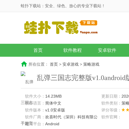
蛙扑下载站：安全、绿色、放心的专业下载站！
首页
软件教程
安卓软件
所在位置：
首页
>
安卓游戏
>
策略游戏
乱弹三国志完整版v1.0androi
软件大小：
14.23MB
更新日期：
202
软件语言：
简体中文
软件类别：
策
软件版本：
v1.0安卓版
评分等级：
软件厂商：
欢喜时代（深圳）科技有限公
软件官网：
司
适用平台：
Android