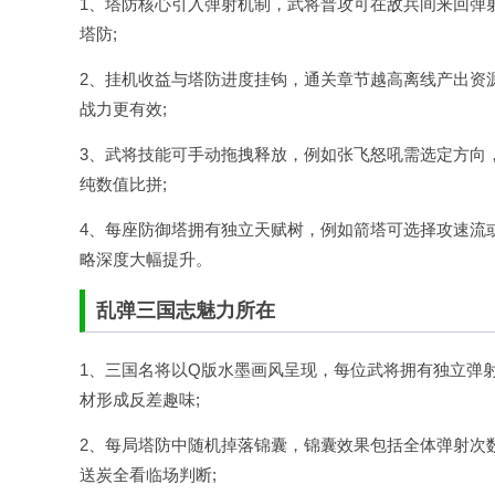
1、塔防核心引入弹射机制，武将普攻可在敌兵间来回弹
塔防;
2、挂机收益与塔防进度挂钩，通关章节越高离线产出资
战力更有效;
3、武将技能可手动拖拽释放，例如张飞怒吼需选定方向
纯数值比拼;
4、每座防御塔拥有独立天赋树，例如箭塔可选择攻速流
略深度大幅提升。
乱弹三国志魅力所在
1、三国名将以Q版水墨画风呈现，每位武将拥有独立弹
材形成反差趣味;
2、每局塔防中随机掉落锦囊，锦囊效果包括全体弹射次
送炭全看临场判断;