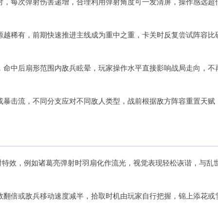
射，每次弹射伤害递增，合理利用弹射角度可一发清屏，操作感远超
源越稀有，前期快速推进主线成为重中之重，卡关时反复尝试阵容比
，命中后扇形范围内敌兵眩晕，玩家操作水平直接影响战局走向，不
或暴击流，不同分支应对不同敌人类型，战前根据敌方阵容重置天赋
射特效，例如诸葛亮弹射时羽扇化作流光，视觉表现轻松诙谐，与乱
数翻倍或敌兵移动速度减半，拾取时机由玩家自行把握，锦上添花或