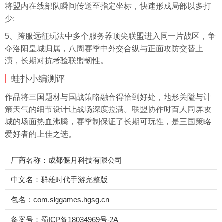
将盟内在线部队瞬间传送至指定坐标，快速形成局部以多打
少;
5、跨服远征玩法中多个
服务器
顶尖联盟进入同一片战区，争
夺洛阳皇城归属，八周赛季中外交合纵与正面攻防交替上
演，长期对抗考验联盟韧性。
蛙扑
小编测评
作品将三国题材与国战策略融合得恰到好处，地形关隘与计
策天气的细节设计让战场深度拉满。联盟协作时百人同屏攻
城的场面热血沸腾，赛季制保证了长期可玩性，是三国策略
爱好者的上佳之选。
厂商名称：成都偃月科技有限公司
中文名：群雄时代手游完整版
包名：com.slggames.hgsg.cn
备案号：蜀ICP备18034969号-2A