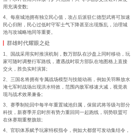
用充满变数;
4、每座城池拥有独立民心值，攻占后派驻仁德型武将可加速
民心归附，民心过低时守军士气下降甚至出现叛乱，治理城
池与攻城略地同等重要。
群雄时代耀眼之处
1、国战采用实时推演机制，数万部队在沙盘上同时移动，玩
家可随时调整行军路线，遭遇战时双方部队在地图格上直接
交火，胜负实时演算;
2、三国名将拥有专属战场模型与技能动画，例如关羽释放水
淹七军时战场出现洪水特效，范围内敌军移速大减，视觉表
现与战术效果兼备;
3、赛季制轮回中每半年重置城池归属，保留武将等级与部分
科技，新赛季开启时所有势力重回同一起跑线，弱势联盟可
在休赛期重整旗鼓;
4、官职体系赋予玩家特权指令，例如大都督可发动集结令，