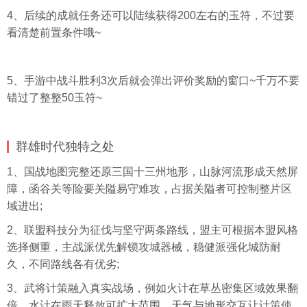
4、后续的成就任务还可以陆续获得200左右的玉符，不过要
看清楚前置条件哦~
5、手游中战斗胜利3次后就会弹出评价奖励的窗口~千万不要
错过了整整50玉符~
群雄时代独特之处
1、国战地图完整还原三国十三州地形，山脉河流形成天然屏
障，函谷关等险要关隘易守难攻，占据关隘者可控制整片区
域进出;
2、联盟科技分为征伐与坚守两条路线，盟主可根据本盟风格
选择侧重，主战派优先解锁攻城器械，稳健派强化城防耐
久，不同路线各有优劣;
3、武将计策融入真实战场，例如火计在草丛密集区域效果翻
倍，水计在雨天释放可扩大范围，天气与地形交互让计策使