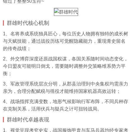
错过了整整50玉符~
群雄时代核心机制
1、名将养成系统独具匠心，每位历史人物拥有独特的成长树
与天赋技能，通过战役历练可觉醒隐藏能力，重现青史留名
的传奇战绩；
2、外交博弈深度还原战国权谋，各国关系随时间动态变化，
今日盟友可能明日倒戈，需要随时调整外交策略维系势力平
衡；
3、军政管理系统层次分明，从郡县治理到中央集权均需亲力
亲为，合理分配赋税与徭役才能维持国家机器高效运转；
4、战场指挥充满变数，地形气候影响行军布阵，不同兵种存
在克制关系，活用伏兵与疑兵之计可扭转战局。
群雄时代卓越表现
1、视觉呈现考究史实，战国服饰甲胄与车马兵器均经专家考