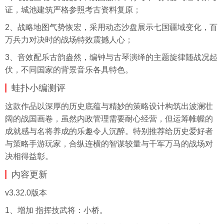
证，城池建筑严格参照考古资料复原；
2、战略地图气势恢宏，采用动态沙盘展示七国疆域变化，百
万兵力对决时的战场特效震撼人心；
3、音效配乐古韵盎然，编钟与古琴演绎的主题旋律随战况起
伏，不同国家的背景音乐各具特色。
蛙扑
小编测评
这款作品以深厚的历史底蕴与精妙的策略设计构筑出波澜壮
阔的战国画卷，虽然内政管理需要耐心经营，但运筹帷幄的
成就感与名将养成的乐趣令人沉醉。特别推荐给历史爱好者
与策略手游玩家，合纵连横的智谋较量与千军万马的战场对
决相得益彰。
内容更新
v3.32.0版本
1、增加 指挥技武将：小桥。