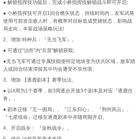
● 解锁指挥技功能后，完成小桥指挥技解锁战斗即可开启;
● 小桥指挥技可开启1回合燃矢状态，持续时间内，友军武将
使用弓箭攻击敌人时，有概率对目标造成焚烧状态，影响战
局走向，丰富战场策略玩法!
2、增加 特种兵：『无当飞军』。
● 可通过“治所”内“兵营”解锁获取;
●无当飞军可通过专属技能使特定地块变为伏兵区域，敌军踏
入或回合结束滞留其中均会遭受不菲伤害。
3、增加 【逐鹿剧本】赛季玩法。
● 以4周为1个赛季，前3周逐步开放3个剧本及对应『逐鹿任
务』。
● 剧本迁移『五一困局』、『江东归心』、『荆州风云』、
『七星续命』迁移至逐鹿剧本中并随周期开启。
4、开启战令： 『金秋战令』。
5、优化 治所页面美术表现。