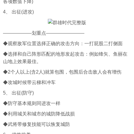
各项数值下降)
4、 出征(进攻)
——————划重点————————
◆观察敌军位置选择正确的攻击方向：一打屁股二打侧面
◆选择和自己阵形匹配的地形发起攻击：例如锋矢、鱼丽在
山地上效果最佳。
◆2个人以上(含2人)就算包围，包围后合击敌人会有增伤
◆攻城时候带云梯和冲车
5、 出征(防守)
◆防守基本规则同进攻一样
◆利用城关和城市的城防降低战损
◆武将带修复技能可以恢复城防