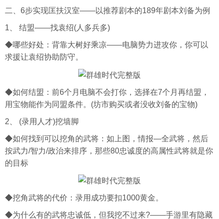
二、6步实现匡扶汉室——以推荐剧本的189年剧本刘备为例
1、 结盟——找袁绍(人多兵多)
◆哪些好处：背靠大树好乘凉——电脑势力进攻你，你可以
求援让袁绍协助防守。
◆如何结盟：前6个月电脑不会打你，选择在7个月再结盟，
用宝物能作为同盟条件。(坊市购买或者没收刘备的宝物)
2、 (录用人才)挖墙脚
◆如何找到可以挖角的武将：如上图，情报—全武将，然后
按武力/智力/政治来排序，那些80忠诚度的高属性武将就是你
的目标
◆挖角武将的代价：录用成功要扣1000黄金。
◆为什么有的武将忠诚低，但我挖不过来?——手游里有隐藏