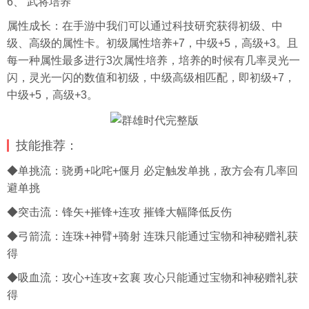
6、 武将培养
属性成长：在手游中我们可以通过科技研究获得初级、中
级、高级的属性卡。初级属性培养+7，中级+5，高级+3。且
每一种属性最多进行3次属性培养，培养的时候有几率灵光一
闪，灵光一闪的数值和初级，中级高级相匹配，即初级+7，
中级+5，高级+3。
技能推荐：
◆单挑流：骁勇+叱咤+偃月 必定触发单挑，敌方会有几率回
避单挑
◆突击流：锋矢+摧锋+连攻 摧锋大幅降低反伤
◆弓箭流：连珠+神臂+骑射 连珠只能通过宝物和神秘赠礼获
得
◆吸血流：攻心+连攻+玄襄 攻心只能通过宝物和神秘赠礼获
得