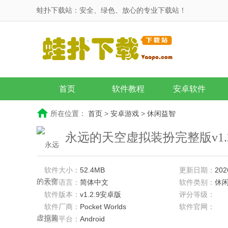
蛙扑下载站：安全、绿色、放心的专业下载站！
首页
软件教程
安卓软件
所在位置：
首页
>
安卓游戏
>
休闲益智
永远的天空虚拟装扮完整版v1.2.9
软件大小：
52.4MB
更新日期：
202
软件语言：
简体中文
软件类别：
休
软件版本：
v1.2.9安卓版
评分等级：
软件厂商：
Pocket Worlds
软件官网：
适用平台：
Android