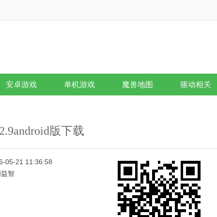
安卓游戏
单机游戏
魔兽地图
驱动相关
android版下载
6-05-21 11:36:58
闲益智