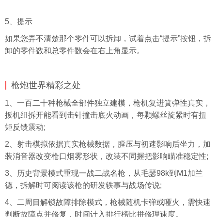
5、提示
如果您弄不清楚那个零件可以拆卸，试着点击“提示”按钮，拆
卸的零件数和总零件数会在右上角显示。
枪炮世界精彩之处
1、一百二十种枪械全部件独立建模，枪机复进簧弹性真实，
扳机组拆开能看到击针撞击底火动画，每颗螺丝旋紧时有扭
矩反馈震动;
2、射击模拟依据真实枪械数据，膛压与初速影响后坐力，加
装消音器改变枪口烟雾形状，改装不同握把影响瞄准稳定性;
3、历史背景模式重现一战二战名枪，从毛瑟98k到M1加兰
德，拆解时可阅读该枪的研发轶事与战场传说;
4、二周目解锁故障排除模式，枪械随机卡弹或哑火，需快速
判断故障点并修复，时间计入排行榜比拼修理速度。