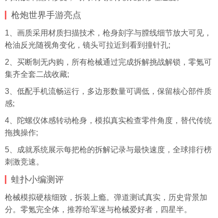
枪炮世界手游亮点
1、画质采用材质扫描技术，枪身刻字与膛线细节放大可见，
枪油反光随视角变化，镜头可拉近到看到撞针孔;
2、买断制无内购，所有枪械通过完成拆解挑战解锁，零氪可
集齐全套二战收藏;
3、低配手机流畅运行，多边形数量可调低，保留核心部件质
感;
4、陀螺仪体感转动枪身，模拟真实检查零件角度，替代传统
拖拽操作;
5、成就系统展示每把枪的拆解记录与最快速度，全球排行榜
刺激竞速。
蛙扑
小编测评
枪械模拟硬核细致，拆装上瘾。弹道测试真实，历史背景加
分。零氪完全体，推荐给军迷与枪械爱好者，四星半。