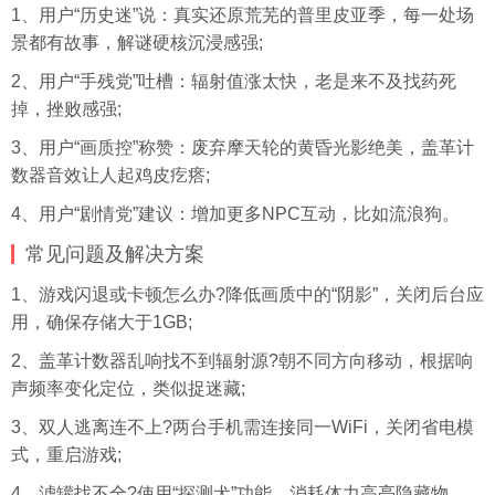
1、用户“历史迷”说：真实还原荒芜的普里皮亚季，每一处场
景都有故事，解谜硬核沉浸感强;
2、用户“手残党”吐槽：辐射值涨太快，老是来不及找药死
掉，挫败感强;
3、用户“画质控”称赞：废弃摩天轮的黄昏光影绝美，盖革计
数器音效让人起鸡皮疙瘩;
4、用户“剧情党”建议：增加更多NPC互动，比如流浪狗。
常见问题及解决方案
1、游戏闪退或卡顿怎么办?降低画质中的“阴影”，关闭后台应
用，确保存储大于1GB;
2、盖革计数器乱响找不到辐射源?朝不同方向移动，根据响
声频率变化定位，类似捉迷藏;
3、双人逃离连不上?两台手机需连接同一WiFi，关闭省电模
式，重启游戏;
4、滤罐找不全?使用“探测犬”功能，消耗体力高亮隐藏物。