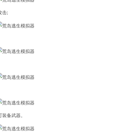
击;
可装备武器。