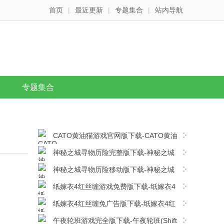
首页
|
最近更新
|
专题集合
|
站内导航
专题集合
CATO黄油猫游戏官网版下载-CATO黄油
猫手机版 v1.3安卓版下载
神秘之城寻物历险完整版下载-神秘之城
寻物历险（Hidden City）移动版v1.99.9900安
神秘之城寻物历险移动版下载-神秘之城
卓版下载
寻物历险官网版v1.99.9900安卓版下载
纸嫁衣4红丝缠游戏免费版下载-纸嫁衣4
红丝缠官网版 v1.4.0android版下载
纸嫁衣4红丝缠免广告版下载-纸嫁衣4红
丝缠九游版 v1.0.0安卓版下载
午夜轮班游戏完全版下载-午夜轮班(Shift