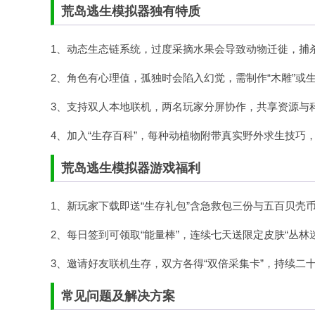
荒岛逃生模拟器独有特质
1、动态生态链系统，过度采摘水果会导致动物迁徙，捕杀
2、角色有心理值，孤独时会陷入幻觉，需制作“木雕”或生
3、支持双人本地联机，两名玩家分屏协作，共享资源与
4、加入“生存百科”，每种动植物附带真实野外求生技巧，
荒岛逃生模拟器游戏福利
1、新玩家下载即送“生存礼包”含急救包三份与五百贝壳币
2、每日签到可领取“能量棒”，连续七天送限定皮肤“丛林
3、邀请好友联机生存，双方各得“双倍采集卡”，持续二
常见问题及解决方案