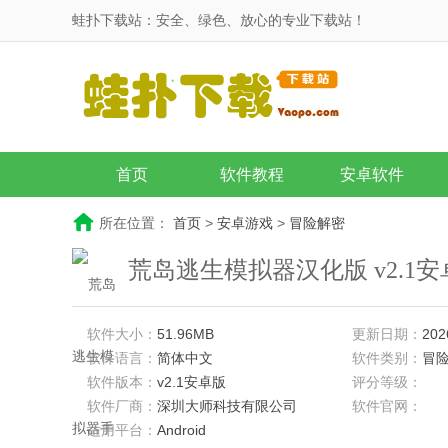
蛙扑下载站：安全、绿色、放心的专业下载站！
首页
软件教程
安卓软件
所在位置：
首页
>
安卓游戏
>
冒险解密
荒岛逃生模拟器汉化版 v2.1安
软件大小：
51.96MB
更新日期：
202
软件语言：
简体中文
软件类别：
冒
软件版本：
v2.1安卓版
评分等级：
软件厂商：
深圳大师科技有限公司
软件官网：
适用平台：
Android