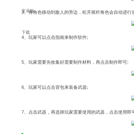
3、将角色移动到敌人的旁边，松开摇杆角色会自动进行攻
4、玩家可以点击指南来制作软件;
5、玩家需要先收集好需要制作材料，再点击制作即可;
6、玩家可以点击背包来装备武器;
7、点击武器，再选择玩家需要使用的武器，点击使用即