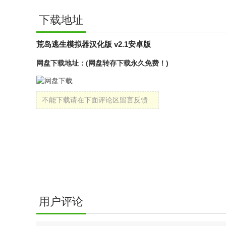
下载地址
荒岛逃生模拟器汉化版 v2.1安卓版
网盘下载地址：(网盘转存下载永久免费！)
不能下载请在下面评论区留言反馈
用户评论