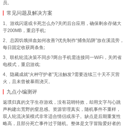
员。
常见问题及解决方案
1、游戏闪退或卡死怎么办?关闭后台应用，确保剩余存储大
于200MB，重启手机;
2、总因饥饿掉血如何改善?优先制作“捕鱼陷阱”放在溪流旁，
每日固定收获两条鱼;
3、联机轮流决策不同步?两台手机需连接同一WiFi，关闭省
电模式，重启游戏;
4、隐藏成就“火种守护者”无法触发?需要连续三十天不灭营
火，且未曾被暴雨浇灭。
九点小编测评
返璞归真的文字生存游戏，没有花哨特效，却用文字与心跳
声构建出荒野的窒息感。资源管理真实，随机事件不重样，
双人轮流决策模式非常适合情侣或亲子。缺点是后期重复性
略高，且部分死亡事件过于随机。整体是文字冒险爱好者的