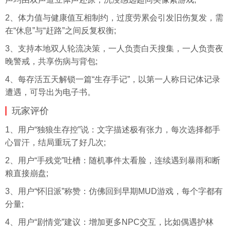
2、体力值与健康值互相制约，过度劳累会引发旧伤复发，需
在“休息”与“赶路”之间反复权衡;
3、支持本地双人轮流决策，一人负责白天搜集，一人负责夜
晚警戒，共享伤病与背包;
4、每存活五天解锁一篇“生存手记”，以第一人称日记体记录
遭遇，可导出为电子书。
玩家评价
1、用户“独狼生存控”说：文字描述极有张力，每次选择都手
心冒汗，结局重玩了好几次;
2、用户“手残党”吐槽：随机事件太看脸，连续遇到暴雨和断
粮直接崩盘;
3、用户“怀旧派”称赞：仿佛回到早期MUD游戏，每个字都有
分量;
4、用户“剧情党”建议：增加更多NPC交互，比如偶遇护林