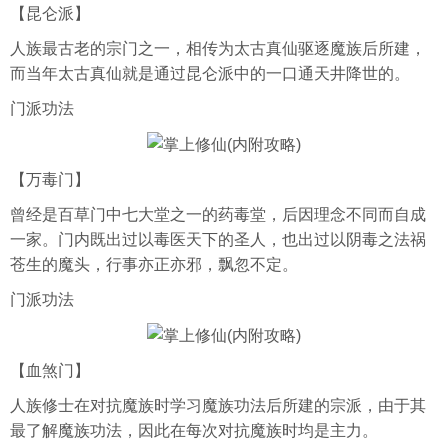
【昆仑派】
人族最古老的宗门之一，相传为太古真仙驱逐魔族后所建，
而当年太古真仙就是通过昆仑派中的一口通天井降世的。
门派功法
【万毒门】
曾经是百草门中七大堂之一的药毒堂，后因理念不同而自成
一家。门内既出过以毒医天下的圣人，也出过以阴毒之法祸
苍生的魔头，行事亦正亦邪，飘忽不定。
门派功法
【血煞门】
人族修士在对抗魔族时学习魔族功法后所建的宗派，由于其
最了解魔族功法，因此在每次对抗魔族时均是主力。