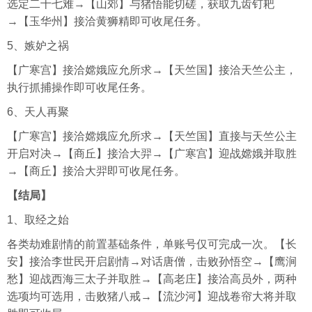
选定二十七难→【山郊】与猪悟能切磋，获取九齿钉耙
→【玉华州】接洽黄狮精即可收尾任务。
5、嫉妒之祸
【广寒宫】接洽嫦娥应允所求→【天竺国】接洽天竺公主，
执行抓捕操作即可收尾任务。
6、天人再聚
【广寒宫】接洽嫦娥应允所求→【天竺国】直接与天竺公主
开启对决→【商丘】接洽大羿→【广寒宫】迎战嫦娥并取胜
→【商丘】接洽大羿即可收尾任务。
【结局】
1、取经之始
各类劫难剧情的前置基础条件，单账号仅可完成一次。【长
安】接洽李世民开启剧情→对话唐僧，击败孙悟空→【鹰涧
愁】迎战西海三太子并取胜→【高老庄】接洽高员外，两种
选项均可选用，击败猪八戒→【流沙河】迎战卷帘大将并取