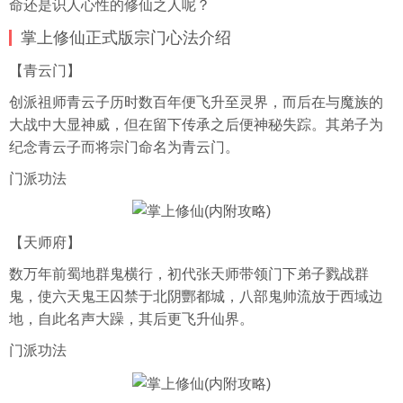
命还是识人心性的修仙之人呢？
掌上修仙正式版宗门心法介绍
【青云门】
创派祖师青云子历时数百年便飞升至灵界，而后在与魔族的
大战中大显神威，但在留下传承之后便神秘失踪。其弟子为
纪念青云子而将宗门命名为青云门。
门派功法
【天师府】
数万年前蜀地群鬼横行，初代张天师带领门下弟子戮战群
鬼，使六天鬼王囚禁于北阴酆都城，八部鬼帅流放于西域边
地，自此名声大躁，其后更飞升仙界。
门派功法