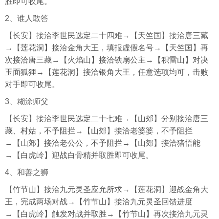
胜即可收尾。
2、谁人敢答
【长安】接洽李世民选定二十四难→【天竺国】接洽唐三藏
→【莲花洞】接洽金角大王，填报虚假名号→【天竺国】再
次接洽唐三藏→【火焰山】接洽铁扇公主→【积雷山】对决
玉面狐狸→【莲花洞】接洽银角大王，任意选项均可，击败
对手即可收尾。
3、糊涂师父
【长安】接洽李世民选定二十七难→【山郊】分别接洽唐三
藏、村姑，不予阻拦→【山郊】接洽老婆婆，不予阻拦
→【山郊】接洽老公公，不予阻拦→【山郊】接洽猪悟能
→【白虎岭】迎战白骨精并取胜即可收尾。
4、和善之狮
【竹节山】接洽九元灵圣应允所求→【莲花洞】迎战金角大
王，完成两场对战→【竹节山】接洽九元灵圣回馈进度
→【白虎岭】触发对战并取胜→【竹节山】再次接洽九元灵