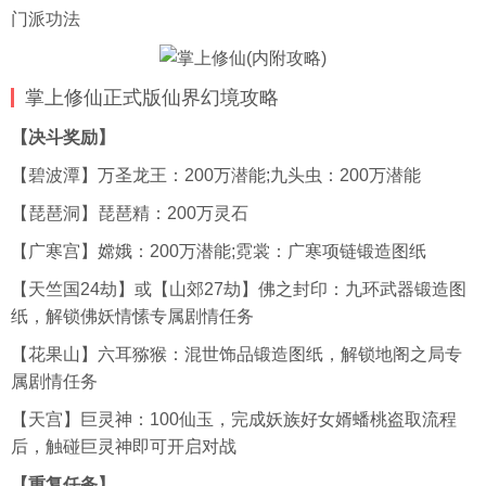
门派功法
掌上修仙正式版仙界幻境攻略
【决斗奖励】
【碧波潭】万圣龙王：200万潜能;九头虫：200万潜能
【琵琶洞】琵琶精：200万灵石
【广寒宫】嫦娥：200万潜能;霓裳：广寒项链锻造图纸
【天竺国24劫】或【山郊27劫】佛之封印：九环武器锻造图
纸，解锁佛妖情愫专属剧情任务
【花果山】六耳猕猴：混世饰品锻造图纸，解锁地阁之局专
属剧情任务
【天宫】巨灵神：100仙玉，完成妖族好女婿蟠桃盗取流程
后，触碰巨灵神即可开启对战
【重复任务】