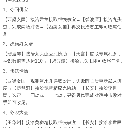
1、夺回佛宝
【西梁女国】接洽君主接取帮扶事宜→【碧波潭】接洽九头
虫，完成两场对战→【西梁女国】再次接洽君主即可收尾任
务。
2、妖族好女婿
【碧波潭】接洽九头虫应允协助→【天宫】盗取专属礼盒，
神识数值需达标110→【碧波潭】接洽九头虫即可收尾任务。
3、佛妖情愫
【西梁女国】观测河水并选取饮用，失败阵亡后重新载入进
度→【琵琶洞】接洽琵琶精应允协助→【长安】接洽李世
民，选定二十四劫或二十七劫，寻得唐僧完成对话并击败对
手即可收尾。
4、务农大会
【玉华州】接洽黄狮精接取帮扶事宜→【长安】接洽李世民