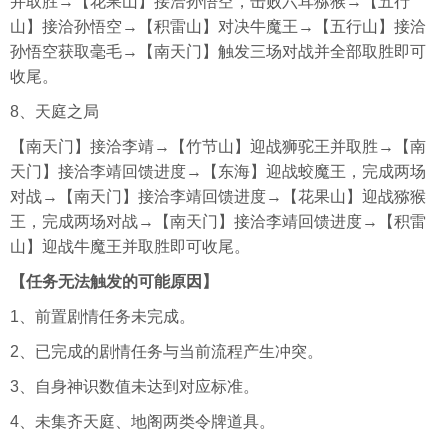
并取胜→【花果山】接洽孙悟空，击败六耳猕猴→【五行
山】接洽孙悟空→【积雷山】对决牛魔王→【五行山】接洽
孙悟空获取毫毛→【南天门】触发三场对战并全部取胜即可
收尾。
8、天庭之局
【南天门】接洽李靖→【竹节山】迎战狮驼王并取胜→【南
天门】接洽李靖回馈进度→【东海】迎战蛟魔王，完成两场
对战→【南天门】接洽李靖回馈进度→【花果山】迎战猕猴
王，完成两场对战→【南天门】接洽李靖回馈进度→【积雷
山】迎战牛魔王并取胜即可收尾。
【任务无法触发的可能原因】
1、前置剧情任务未完成。
2、已完成的剧情任务与当前流程产生冲突。
3、自身神识数值未达到对应标准。
4、未集齐天庭、地阁两类令牌道具。