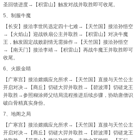
圣回馈进度→【积雷山】触发对战并取胜即可收尾。
5、制服牛魔
【长安】接洽李世民选定四十七难→【天竺国】接洽孙悟空
→【火焰山】迎战铁扇公主并取胜→【积雷山】对决牛魔
王，触发固定战败剧情无需操作→【天竺国】接洽孙悟空
→【南天门】接洽李靖→【积雷山】再战牛魔王并取胜即可
收尾。
6、火眼金睛
【广寒宫】接洽嫦娥应允所求→【天竺国】直接与天竺公主
开启对决→【商丘】切磋大羿并取胜→【碧波潭】切磋龙王
并取胜→参照糊涂师父结局流程推进后续步骤，协助唐僧识
破白骨精真实身份。
7、地阁之局
【广寒宫】接洽嫦娥应允所求→【天竺国】直接与天竺公主
开启对决→【商丘】切磋大羿并取胜→【碧波潭】切磋龙王