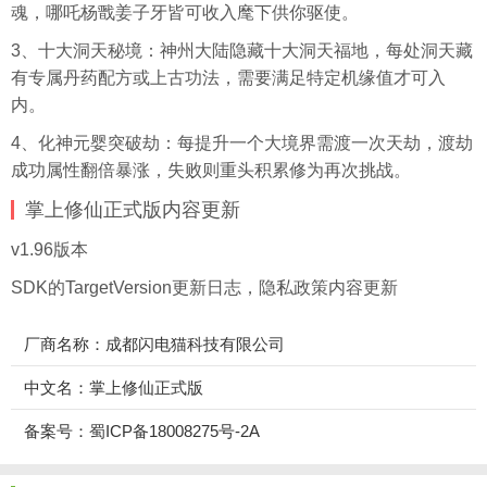
魂，哪吒杨戬姜子牙皆可收入麾下供你驱使。
3、十大洞天秘境：神州大陆隐藏十大洞天福地，每处洞天藏
有专属丹药配方或上古功法，需要满足特定机缘值才可入
内。
4、化神元婴突破劫：每提升一个大境界需渡一次天劫，渡劫
成功属性翻倍暴涨，失败则重头积累修为再次挑战。
掌上修仙正式版内容更新
v1.96版本
SDK的TargetVersion更新
日志
，隐私政策内容更新
厂商名称：成都闪电猫科技有限公司
中文名：掌上修仙正式版
备案号：蜀ICP备18008275号-2A