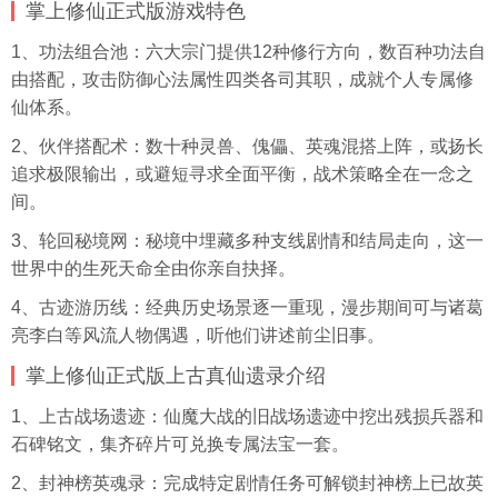
掌上修仙正式版游戏特色
1、功法组合池：六大宗门提供12种修行方向，数百种功法自
由搭配，攻击防御心法属性四类各司其职，成就个人专属修
仙体系。
2、伙伴搭配术：数十种灵兽、傀儡、英魂混搭上阵，或扬长
追求极限输出，或避短寻求全面平衡，战术策略全在一念之
间。
3、轮回秘境网：秘境中埋藏多种支线剧情和结局走向，这一
世界中的生死天命全由你亲自抉择。
4、古迹游历线：经典历史场景逐一重现，漫步期间可与诸葛
亮李白等风流人物偶遇，听他们讲述前尘旧事。
掌上修仙正式版上古真仙遗录介绍
1、上古战场遗迹：仙魔大战的旧战场遗迹中挖出残损兵器和
石碑铭文，集齐碎片可兑换专属法宝一套。
2、封神榜英魂录：完成特定剧情任务可解锁封神榜上已故英