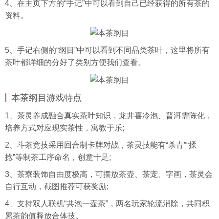
4、在主页下方的“手记”中可以看到自己已经获得的所有茶的
资料。
5、手记右侧的“纲目”中可以看到不同品类茶叶，这里将所有
茶叶都详细的分好了类别方便我们查看。
本茶纲目游戏特点
1、茶灵养成融合真实茶叶知识，龙井喜冷泡、普洱需陈化，
培养方式对应现实茶性，寓教于乐;
2、斗茶竞技采用回合制卡牌对战，茶灵技能有“杀青”“揉
捻”等制茶工序命名，创意十足;
3、茶寮装饰自由度极高，可摆放茶壶、茶宠、字画，茶灵会
自行互动，截图推荐可获奖励;
4、支持双人联机“共泡一壶茶”，两名玩家轮流消除，共同积
累茶韵值释放合体技。