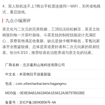
4、双人联机连不上?两台手机需连接同一WiFi，关闭省电模
式，重启游戏。
九点小编测评
茶文化与二次元的完美联姻，三消玩法轻松解压，茶灵立绘
精致到每一片茶叶脉络。斗茶竞技的制程技能设计充满匠
心，茶寮装饰满足收集癖。缺点是抽卡概率略低，零氪玩家
凑齐全图鉴较难。总体是茶道爱好者和二次元玩家的双厨狂
喜。给分8.3/10，推荐给喜欢治愈养成与茶文化的玩家。
厂商名称：北京羲和山海科技有限公司
中文名：本茶纲目手游最新版
包名：com.xiheshanhai.benchagangmu
MD5值：0E8E8AB1A61840A1E6612A38797B02BE
备案号：京ICP备18040856号-4A