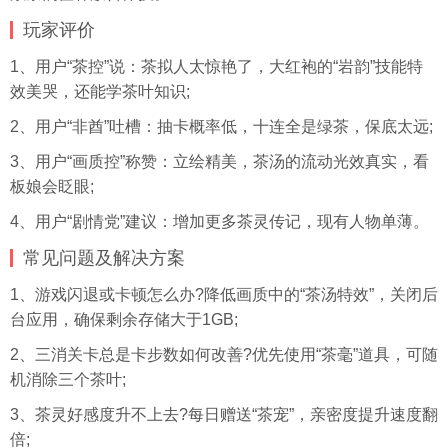
玩家评价
1、用户“茶控”说：茶拟人太惊艳了，大红袍的“岩韵”技能特
效美哭，还能学茶叶知识;
2、用户“非酋”吐槽：抽卡概率低，十连全是绿茶，保底太远;
3、用户“画质控”称赞：立绘精美，茶汤的流动光效真实，看
板娘会眨眼;
4、用户“剧情党”建议：增加更多茶灵传记，现有人物单薄。
常见问题及解决方案
1、游戏闪退或卡顿怎么办?降低画质中的“茶汤特效”，关闭后
台应用，确保剩余存储大于1GB;
2、三消关卡总是卡步数如何改善?优先使用“茶毫”道具，可随
机消除三个茶叶;
3、茶灵好感度升不上去?每日赠送“茶宠”，亲密度提升速度翻
倍;