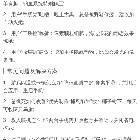
单有趣，钓鱼系统特别解压;
2、用户“手残党”吐槽：晚上太黑，总是被野猪偷袭，建议加
自动火把;
3、用户“画质控”称赞：像素颗粒细腻，海边浪花的动态效果
惊艳;
4、用户“收集癖”建议：增加更多隐藏动物，比如会发光的像
素鹿。
常见问题及解决方案
1、游戏闪退或卡顿怎么办?降低画质中的“像素平滑”，关闭后
台应用，重启手机;
2、总饿死如何改善?优先制作“捕鸟陷阱”放在椰子树下，每天
可收两只鸟蛋;
3、双人联机连不上?两台手机需开启蓝牙并靠近，关闭省电
模式;
4、记忆碎片找不全?使用“寻宝鼠”功能，消耗体力高亮隐藏