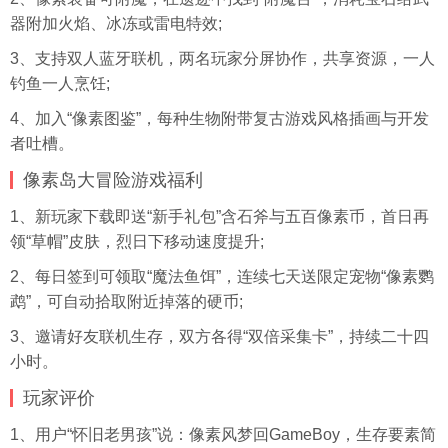
器附加火焰、冰冻或雷电特效;
3、支持双人蓝牙联机，两名玩家分屏协作，共享资源，一人
钓鱼一人烹饪;
4、加入“像素图鉴”，每种生物附带复古游戏风格插画与开发
者吐槽。
像素岛大冒险游戏福利
1、新玩家下载即送“新手礼包”含石斧与五百像素币，首日再
领“草帽”皮肤，烈日下移动速度提升;
2、每日签到可领取“魔法鱼饵”，连续七天送限定宠物“像素鹦
鹉”，可自动拾取附近掉落的硬币;
3、邀请好友联机生存，双方各得“双倍采集卡”，持续二十四
小时。
玩家评价
1、用户“怀旧老男孩”说：像素风梦回GameBoy，生存要素简