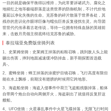
一目的就是确保平衡得以维持，为此常要诉诸武力。腐化之
地猩红之地等极端群落是这类世界的防御机制，不计代价地
蔓延以净化失衡的生命。克苏鲁的碎片散落于世界各处，其
残存的意识化作眼球巨像与蠕虫巨兽反复侵扰生灵。向导团
世世代代传承着古老传说，等待一位拥有特殊血脉的英雄前
来，击败月亮领主彻底终结克苏鲁的威胁。
泰拉瑞亚免费版坐骑列表
1、史莱姆坐骑：史莱姆王掉落的粘鞍召唤，跳到敌人头上能
砸出伤害，摔到地面减速缓冲防掉血，新手期探图首选载
具-。
2、蜜蜂坐骑：蜂王掉落的涂蜜护目镜召唤，飞行高度有限但
能在水上飘移，前期没有翅膀的时候用它跨地形。
3、海盗船坐骑：海盗入侵事件中荷兰飞盗船残骸掉落，船体
自带两个炮台自动向两侧开火，海盗刷出了就值得反复肝这
艘船。
4、UFO坐骑：火星暴乱事件中火星飞碟掉落，无限飞行时间