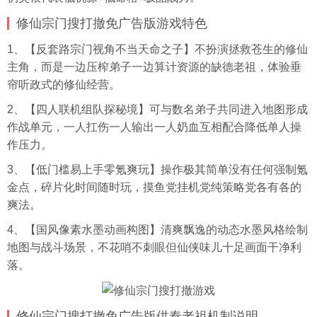
修仙宗门搜打撤免广告版游戏特色
1、【反套路宗门视角不当天命之子】不扮演拯救苍生的修仙
主角，而是一边压榨弟子一边算计资源的缺德老祖，体验垂
帘听政式的修仙经营。
2、【四人联机组队探秘境】可与数名弟子共同进入地图形成
作战单元，一人扛伤一人输出一人奶血互相配合降低单人操
作压力。
3、【低门槛易上手零氪爽玩】操作极其简单没有任何强制氪
金点，碎片化时间随时玩，摸鱼党挂机党纯策略党各有各的
爽法。
4、【国风像素水墨动画构图】清爽飘逸的动态水墨风格绘制
地图与战斗场景，不花哨不刺眼但仙侠味儿十足画面干净利
落。
修仙宗门搜打撤免广告版供奉老祖机制说明