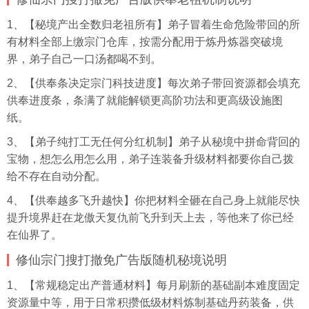
1、【秘境产出全数归老祖所有】弟子冒着生命危险带回的所
有材料全部上缴宗门仓库，按需分配用于炼丹炼器突破境
界，弟子自己一口汤都喝不到。
2、【供奉条决定宗门科技进度】每次弟子带回资源都会填充
供奉进度条，条满了就能解锁更高阶功法和更高级设施图
纸。
3、【弟子纯打工无任何分红机制】弟子从秘境中拼命背回的
宝物，想怎么用怎么用，弟子连装备升级材料都要你自己拨
给不存在自动分配。
4、【供奉越多飞升越快】你把材料全砸在自己身上就能尽快
提升境界赶在龙傲天复仇前飞升到天上去，等他来了你已经
在仙界了。
修仙宗门搜打撤免广告版随机秘境说明
1、【常规稳定出产普通材料】每月刷新的基础副本难度固定
资源量中等，用于日常积攒低级材料炼制基础丹药装备，供