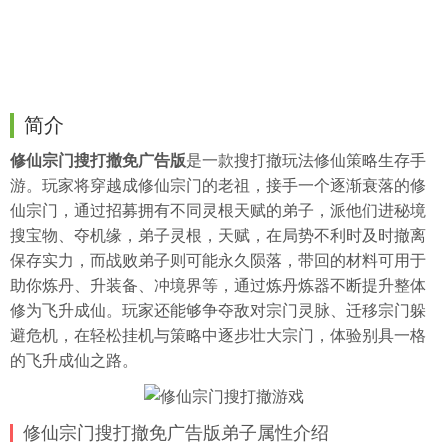
简介
修仙宗门搜打撤免广告版
是一款搜打撤玩法修仙策略生存手
游。玩家将穿越成修仙宗门的老祖，接手一个逐渐衰落的修
仙宗门，通过招募拥有不同灵根天赋的弟子，派他们进秘境
搜宝物、夺机缘，弟子灵根，天赋，在局势不利时及时撤离
保存实力，而战败弟子则可能永久陨落，带回的材料可用于
助你炼丹、升装备、冲境界等，通过炼丹炼器不断提升整体
修为飞升成仙。玩家还能够争夺敌对宗门灵脉、迁移宗门躲
避危机，在轻松
挂机
与策略中逐步壮大宗门，体验别具一格
的飞升成仙之路。
修仙宗门搜打撤免广告版弟子属性介绍