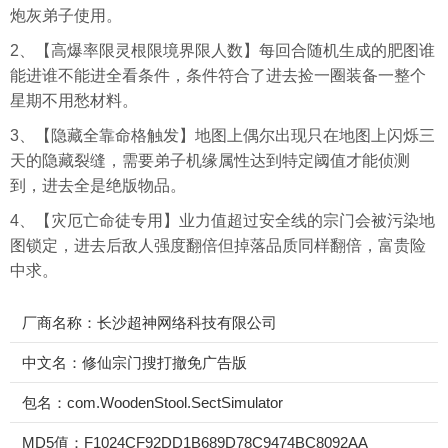
炮灰弟子使用。
2、【高爆率限灵根限境界限人数】每回合随机生成的肥图谁
能进谁不能进全看条件，条件符合了进去捡一圈装备一整个
星期不用愁材料。
3、【隐藏全靠命格触发】地图上偶尔出现只在地图上闪烁三
天的隐藏裂缝，需要弟子机缘属性达到特定阈值才能侦测
到，进去全是绝版物品。
4、【灾厄亡命徒专用】业力值超过安全线的宗门会被污染地
图锁定，进去后敌人强度翻倍但掉落品质同样翻倍，富贵险
中求。
厂商名称：长沙超神网络科技有限公司
中文名：修仙宗门搜打撤免广告版
包名：com.WoodenStool.SectSimulator
MD5值：F1024CF92DD1B689D78C9474BC8092AA