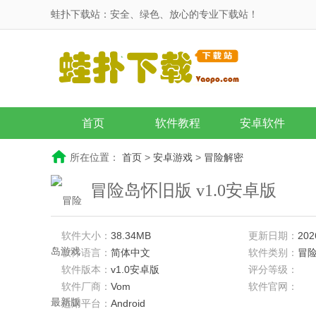
蛙扑下载站：安全、绿色、放心的专业下载站！
首页
软件教程
安卓软件
所在位置：
首页
>
安卓游戏
>
冒险解密
冒险岛怀旧版 v1.0安卓版
软件大小：
38.34MB
更新日期：
202
软件语言：
简体中文
软件类别：
冒
软件版本：
v1.0安卓版
评分等级：
软件厂商：
Vom
软件官网：
适用平台：
Android