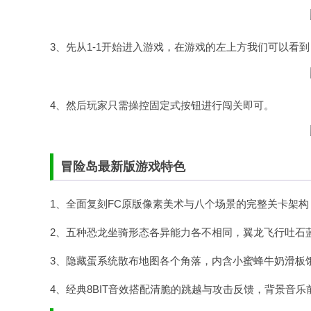
3、先从1-1开始进入游戏，在游戏的左上方我们可以看
4、然后玩家只需操控固定式按钮进行闯关即可。
冒险岛最新版游戏特色
1、全面复刻FC原版像素美术与八个场景的完整关卡架
2、五种恐龙坐骑形态各异能力各不相同，翼龙飞行吐石
3、隐藏蛋系统散布地图各个角落，内含小蜜蜂牛奶滑板
4、经典8BIT音效搭配清脆的跳越与攻击反馈，背景音