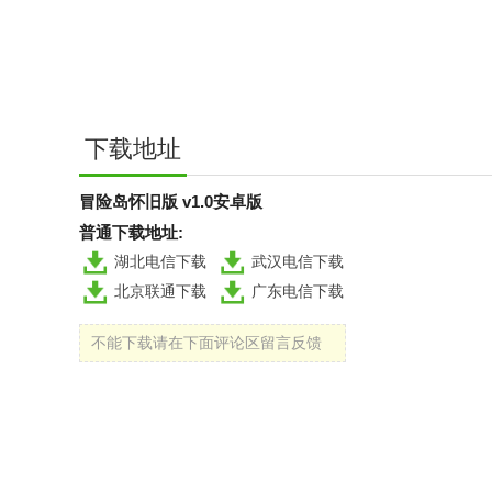
下载地址
冒险岛怀旧版 v1.0安卓版
普通下载地址:
湖北电信下载
武汉电信下载
北京联通下载
广东电信下载
不能下载请在下面评论区留言反馈