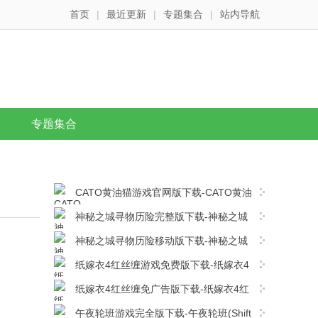
首页
|
最近更新
|
专题集合
|
站内导航
专题集合
CATO黄油猫游戏官网版下载-CATO黄油
猫手机版 v1.3安卓版下载
神秘之城寻物历险完整版下载-神秘之城
寻物历险（Hidden City）移动版v1.99.9900安
神秘之城寻物历险移动版下载-神秘之城
卓版下载
寻物历险官网版v1.99.9900安卓版下载
纸嫁衣4红丝缠游戏免费版下载-纸嫁衣4
红丝缠官网版 v1.4.0android版下载
纸嫁衣4红丝缠免广告版下载-纸嫁衣4红
丝缠九游版 v1.0.0安卓版下载
午夜轮班游戏完全版下载-午夜轮班(Shift