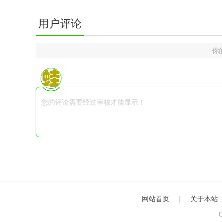
用户评论
你
网站首页
|
关于本站
C