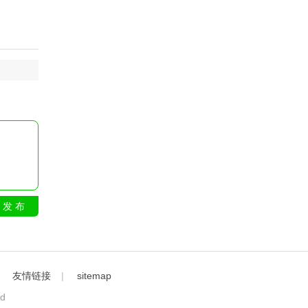
发 布
｜
友情链接
|
sitemap
ed