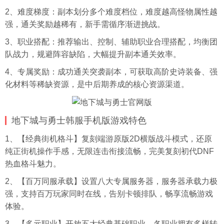
2、难度梯度：副本划分多个难度档位，难度越高怪物属性越
强，通关奖励越稀有，新手需循序渐进挑战。
3、职业搭配：推荐输出、控制、辅助职业合理搭配，均衡团
队战力，规避阵容缺陷，大幅提升副本通关效率。
4、专属奖励：成功通关突袭副本，可获取高阶史诗装备、强
化材料等稀缺资源，是中后期养成的核心资源渠道。
地下城与勇士韩服手机版游戏特色
1、【经典街机格斗】复刻端游原版2D横版战斗模式，还原
纯正街机操作手感，无限连击衔接流畅，完美复刻初代DNF
热血格斗魅力。
2、【百万同服承载】设置八大专属
服务器
，服务器承载力极
强，支持百万玩家同时在线，告别卡顿排队，畅享流畅游戏
体验。
3、【多元职业】开放五大经典基础职业，各职业拥有多样转