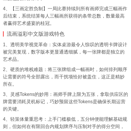
4、【三画定胜负制】一局比赛持续到所有画师完成三幅画作
后结束，系统结算每人三幅画所获得的条带总数，数量最高
者赢得艺术盛宴的桂冠。
流画溢彩中文版游戏特色
1、透明美学视觉革命：实体桌游最令人惊叹的透明卡牌设计
被完美复现，数字版本更显通透细腻，每一张牌都是独立的
艺术品。
2、硬质的堆栈难题：将三张牌组成一幅画时，如何排列顺序
让需要的符号全部露出，而干扰项恰好被盖住，这正是精妙
所在。
3、灵感Tokens的妙用：画师手牌上限为五张，拿取供应区的
牌需要消耗灵机标记，巧妙预留这些Tokens是确保长期运营
的关键。
4、轻策体量重思考：上手门槛极低，五分钟便能理解基础规
则，但如何在有限回合内规划牌序与压制对手的得分空间，