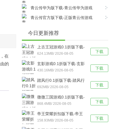
v17.8.0安卓版下载
青云传华为版下载-青云传华为游戏
v17.8.0安卓版下载
青云传官方版下载-正版青云传游戏
v17.8.0安卓版下载
今日更新推荐
上古王冠游戏0.1折版下载-
下载
上古王冠(0.1折官方正版)
624.13MB/ 2026-08-05
观，在
福利版 v1.0安卓版下载
自由的
玄影游戏0.1折版下载-玄影
下载
（0.1折盗帅送真充）手游
430.16MB/ 2026-08-05
v1.0.0安卓版下载
踏风行0.1折版下载-踏风行
下载
折扣版 v3.0.1安卓版下载
692MB/ 2026-08-05
微微三国游戏0.1折版下载-
下载
微微三国福利版 v1.0安卓
868.4MB/ 2026-08-05
版下载
帝王荣耀折扣版下载-帝王
下载
荣耀满VIP福利版v9.0安卓
158.93MB/ 2026-08-05
版下载