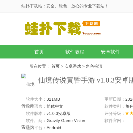
蛙扑下载站：安全、绿色、放心的专业下载站！
首页
软件教程
安卓软件
所在位置：
首页
>
安卓游戏
>
角色扮演
仙境传说黄昏手游 v1.0.3安卓
软件大小：
321MB
更新日期：
202
软件语言：
简体中文
软件类别：
角
软件版本：
v1.0.3安卓版
评分等级：
软件厂商：
Gravity Game Vision
软件官网：
适用平台：
Android