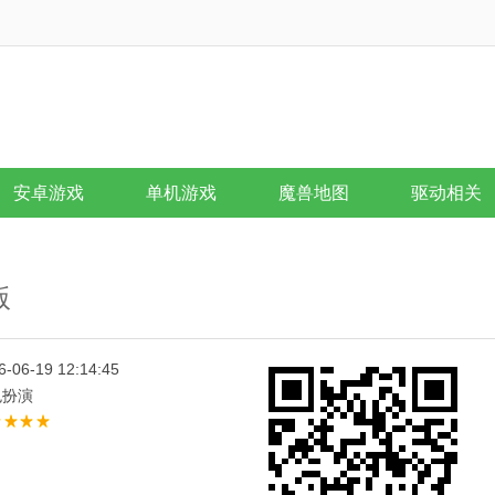
安卓游戏
单机游戏
魔兽地图
驱动相关
版
6-06-19 12:14:45
色扮演