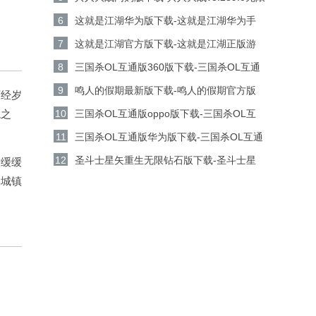
金币钻石版下载
6
这就是江湖华为版下载-这就是江湖华为手
机游戏v14.3.0安卓版下载
7
这就是江湖官方版下载-这就是江湖正版游
戏v14.3.0安卓版下载
8
三国杀OL互通版360版下载-三国杀OL互通
版360客户端v3.9.0安卓版下载
9
鸣人的假期最新版下载-鸣人的假期官方版
历经岁
v1.23安卓版下载
境之
10
三国杀OL互通版oppo版下载-三国杀OL互
通版oppo手机游戏v3.9.0安卓版下载
11
三国杀OL互通版华为版下载-三国杀OL互通
版华为游戏v3.9.0安卓版下载
12
圣斗士星矢重生无限钻石版下载-圣斗士星
章缓缓
的城镇
矢重生无限金币版v8.3.0安卓版下载