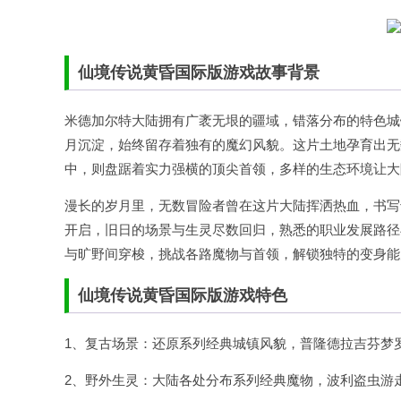
仙境传说黄昏国际版游戏故事背景
米德加尔特大陆拥有广袤无垠的疆域，错落分布的特色城
月沉淀，始终留存着独有的魔幻风貌。这片土地孕育出无
中，则盘踞着实力强横的顶尖首领，多样的生态环境让大
漫长的岁月里，无数冒险者曾在这片大陆挥洒热血，书写
开启，旧日的场景与生灵尽数回归，熟悉的职业发展路径
与旷野间穿梭，挑战各路魔物与首领，解锁独特的变身能
仙境传说黄昏国际版游戏特色
1、复古场景：还原系列经典城镇风貌，普隆德拉吉芬梦
2、野外生灵：大陆各处分布系列经典魔物，波利盗虫游走