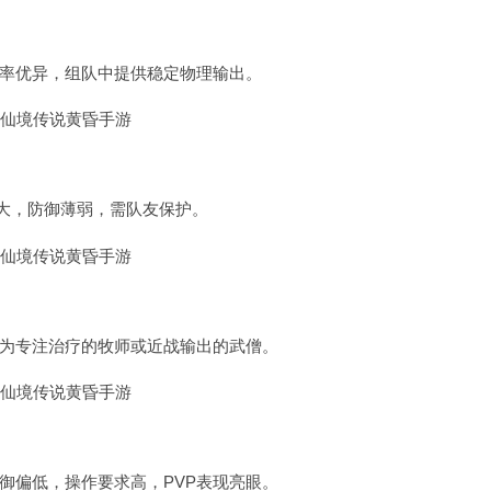
率优异，组队中提供稳定物理输出。
耗大，防御薄弱，需队友保护。
为专注治疗的牧师或近战输出的武僧。
御偏低，操作要求高，PVP表现亮眼。