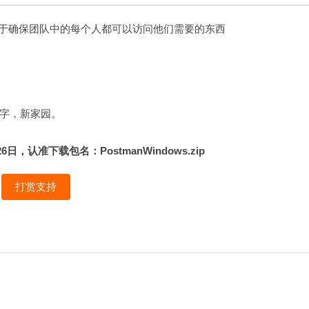
助于确保团队中的每个人都可以访问他们需要的东西
字，新家园。
认准下载包名：PostmanWindows.zip
打赏支持