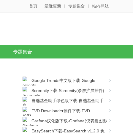
首页
|
最近更新
|
专题集合
|
站内导航
专题集合
Google Trends中文版下载-Google
Trends(关键词辅助分析)v1.1.0 绿色免费版下
Screenity下载-Screenity(录屏扩展插件)
载
v2.1.0 最新版下载
自选基金助手绿色版下载-自选基金助手
v3.0.2 官方版下载
FVD Downloader插件下载-FVD
Downloader视频嗅探下载器 v6.5.2 中文版下
Grafana汉化版下载-Grafana(仪表盘图形
载
编辑器) v7.2.0 官方中文版下载
EasySearch下载-EasySearch v1.2.0 免