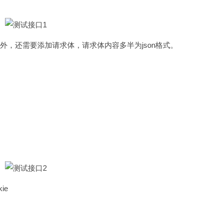
同之外，还需要添加请求体，请求体内容多半为json格式。
ie