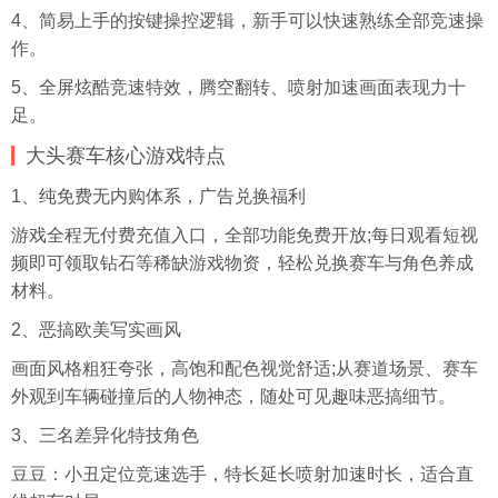
4、简易上手的按键操控逻辑，新手可以快速熟练全部竞速操
作。
5、全屏炫酷竞速特效，腾空翻转、喷射加速画面表现力十
足。
大头赛车核心游戏特点
1、纯免费无内购体系，广告兑换福利
游戏全程无付费充值入口，全部功能免费开放;每日观看短视
频即可领取钻石等稀缺游戏物资，轻松兑换赛车与角色养成
材料。
2、恶搞欧美写实画风
画面风格粗狂夸张，高饱和配色视觉舒适;从赛道场景、赛车
外观到车辆碰撞后的人物神态，随处可见趣味恶搞细节。
3、三名差异化特技角色
豆豆：小丑定位竞速选手，特长延长喷射加速时长，适合直