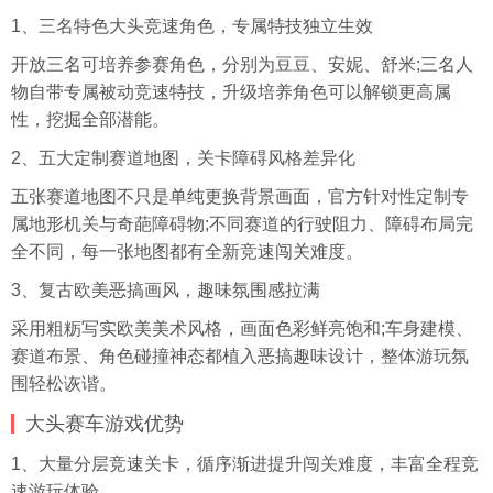
1、三名特色大头竞速角色，专属特技独立生效
开放三名可培养参赛角色，分别为豆豆、安妮、舒米;三名人
物自带专属被动竞速特技，升级培养角色可以解锁更高属
性，挖掘全部潜能。
2、五大定制赛道地图，关卡障碍风格差异化
五张赛道地图不只是单纯更换背景画面，官方针对性定制专
属地形机关与奇葩障碍物;不同赛道的行驶阻力、障碍布局完
全不同，每一张地图都有全新竞速闯关难度。
3、复古欧美恶搞画风，趣味氛围感拉满
采用粗粝写实欧美美术风格，画面色彩鲜亮饱和;车身建模、
赛道布景、角色碰撞神态都植入恶搞趣味设计，整体游玩氛
围轻松诙谐。
大头赛车游戏优势
1、大量分层竞速关卡，循序渐进提升闯关难度，丰富全程竞
速游玩体验。