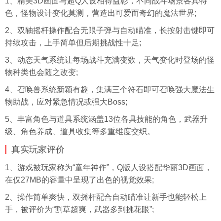
1、精美3D画面与超Q人设相得益彰，不同战斗场景各具特
色，怪物设计变化莫测，营造出可爱而奇幻的魔法世界;
2、双轴摇杆操作配合无限子弹与自动瞄准，长按射击键即可
持续攻击，上手简单但后期挑战性十足;
3、动态天气系统让每场战斗充满变数，天气变化时登场的怪
物种类也会随之改变;
4、召唤兽系统新颖有趣，集满三个符石即可召唤强大魔法生
物助战，应对紧急情况或强大Boss;
5、丰富角色与道具系统涵盖13位各具技能的角色，武器升
级、角色养成、道具收集等多重维度交织。
真实玩家评价
1、游戏被玩家称为“童年神作”，Q版人设搭配华丽3D画面，
在仅27MB的容量中呈现了出色的视觉效果;
2、操作简单爽快，双摇杆配合自动瞄准让新手也能轻松上
手，被评价为“割草超爽，武器多到挑花眼”;