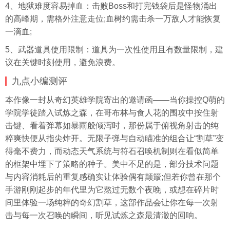
4、地狱难度容易掉血：击败Boss和打完钱袋后是怪物涌出
的高峰期，需格外注意走位;血树约需击杀一万敌人才能恢复
一滴血;
5、武器道具使用限制：道具为一次性使用且有数量限制，建
议在关键时刻使用，避免浪费。
九点小编测评
本作像一封从奇幻英雄学院寄出的邀请函——当你操控Q萌的
学院学徒踏入试炼之森，在哥布林与食人花的围攻中按住射
击键、看着弹幕如暴雨般倾泻时，那份属于俯视角射击的纯
粹爽快便从指尖炸开。无限子弹与自动瞄准的组合让“割草”变
得毫不费力，而动态天气系统与符石召唤机制则在看似简单
的框架中埋下了策略的种子。美中不足的是，部分技术问题
与内容消耗后的重复感确实让体验偶有颠簸;但若你曾在那个
手游刚刚起步的年代里为它熬过无数个夜晚，或想在碎片时
间里体验一场纯粹的奇幻割草，这部作品会让你在每一次射
击与每一次召唤的瞬间，听见试炼之森最清澈的回响。