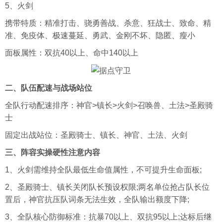
5、火剑
携带特质：精准打击、骁勇善战、杀意、狂战士、致命、精
准、免疫体、极速蔓延、勇武、金刚不坏、隐匿、瘦小
面板属性：双抗40以上、命中140以上
二、队伍配速与战场站位
全队行动配速排序：神官>镇长>火剑>召唤兽、土法>圣殿骑
士
固定出战站位：圣殿骑士、镇长、神官、土法、火剑
三、阵容实操硬性注意内容
1、火剑需维持全队最低生命值属性，不可提升生命面板;
2、圣殿骑士、镇长关闭队长预设权限;两名单位抢占队长位
置后，神官抗压队词条无法生效，全队输出额度下降;
3、全队核心防御标准：抗暴70以上、双抗95以上;达标后继