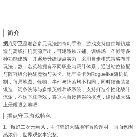
简介
据点守卫
是融合多元玩法的奇幻手游，游戏支持自由城镇建
造与离线
挂机
资源产出，可建造铁匠铺、训练场、圣殿等多
种功能建筑，并逐步升级据点实力。采用自走棋式策略布阵
玩法，数十名英雄拥有不同职业与羁绊体系，通过站位搭配
与阵容组合挑战魔物与关卡。地牢关卡为Roguelike随机机
制，每局地图、怪物、事件与掉落均不相同，同时结合装备
锻造、词条洗练与多维英雄养成系统，支持打造个性化战斗
流派，不妨下载游戏，将这片百废待兴的据点，建设成大陆
上最耀眼之地吧。
据点守卫游戏特色
1、魔幻二次元画风，主打奇幻大陆地牢冒险题材，画面氛围
感浓郁，世界观叙事完整;