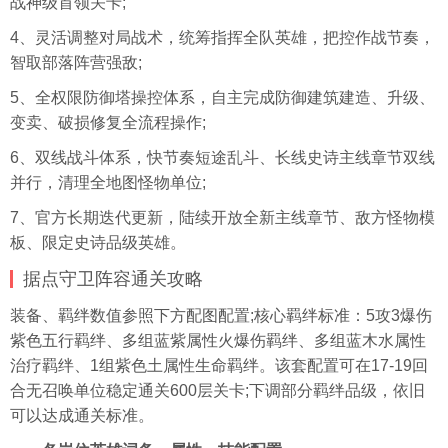
战神级首领关卡;
4、灵活调整对局战术，统筹指挥全队英雄，把控作战节奏，
智取部落阵营强敌;
5、全权限防御塔操控体系，自主完成防御建筑建造、升级、
变卖、破损修复全流程操作;
6、双线战斗体系，快节奏短途乱斗、长线史诗主线章节双线
并行，清理全地图怪物单位;
7、官方长期迭代更新，陆续开放全新主线章节、敌方怪物模
板、限定史诗品级英雄。
据点守卫阵容通关攻略
装备、羁绊数值参照下方配图配置;核心羁绊标准：5攻3爆伤
紫色五行羁绊、多组蓝紫属性火爆伤羁绊、多组蓝木水属性
治疗羁绊、1组紫色土属性生命羁绊。该套配置可在17-19回
合无召唤单位稳定通关600层关卡;下调部分羁绊品级，依旧
可以达成通关标准。