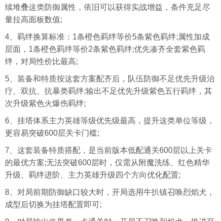
续堆叠这类防御属性，依旧可以获得实战增益，条件充足尽
量拉高面板数值;
4、羁绊换算标准：1条橙色羁绊等价5条紫色羁绊;属性加成
层面，1条橙色羁绊等价2条紫色羁绊;优先凑齐全套紫色羁
绊，对局性价比最高;
5、装备和特质按这套方案配齐后，队伍防御不足优先升级治
疗、双抗、抗暴类羁绊;输出不足优先升级紫色五行羁绊，其
次升级紫色火爆伤羁绊;
6、挂塔体系主力英雄等级优先级最高，提升这类单位等级，
更容易突破600层关卡门槛;
7、这套装备特质搭配，是当前版本低配通关600层以上关卡
的最优方案;无法突破600层时，仅需从附魔洗练、红色精华
升级、羁绊进阶、主力英雄升级四个方向优化配置;
8、对局前期防御缺口较大时，开局选用牛扒镇召唤烈焰犬，
成型后切换为挂塔配置即可;