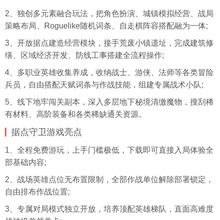
2、独创多元素融合玩法，把角色扮演、城镇模拟经营、战局
策略布局、Roguelike随机词条、自走棋阵容搭配融为一体;
3、开放据点建造经营模块，接手荒废小镇遗址，完成建筑修
缮、区域经济开发、防线工事搭建全流程操作;
4、多职业英雄收集养成，收纳战士、游侠、法师等各类冒险
兵员，自由搭配天赋词条与作战技能，组建专属战术小队;
5、线下地牢闯关副本，深入多层地下秘境清缴魔物，搜刮稀
有材料、高阶装备和各类稀缺通关资源。
据点守卫游戏亮点
1、全程免费游玩，上手门槛极低，下载即可直接入局体验全
部基础内容;
2、战场英雄点位无布置限制，全部作战单位解除部署锁定，
自由排布作战位置;
3、专属对局模式独立开放，培养顶配英雄梯队，直面高难度