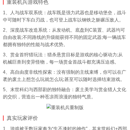
重装机兵游戏特色
1、人与战车双系统：战车既是强力武器也是移动堡垒，战斗
中可随时下车白刃战，也可登上战车以钢铁之躯碾压敌人。
2、深度战车改造系统：从发动机、底盘到C装置、武器均可
自由改装;不同路线的升级能获得不同的固定武器;每一辆战车
都拥有独特的性能与战术优势。
3、赏金首狩猎玩法：猎杀悬赏目标是游戏的核心驱动力;从
机械巨兽到变异怪物，每一场赏金首战斗都充满压迫感。
4、高自由度非线性探索：没有强制的主线束缚，你可以在广
袤的废土上想怎么玩就怎么玩;甚至可以随时选择结束游戏。
5、末世科幻与西部剧的独特融合：废土美学与赏金猎人文化
的交织，营造出一种苍凉而浪漫的独特气质。
真实玩家评价
1、游戏被无数玩家奉为“生不逢时的神作”，其末世科幻+西部