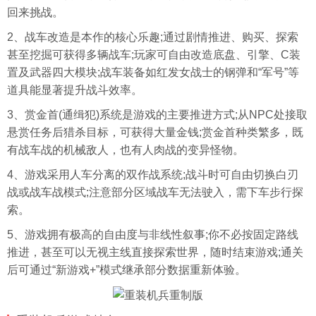
回来挑战。
2、战车改造是本作的核心乐趣;通过剧情推进、购买、探索
甚至挖掘可获得多辆战车;玩家可自由改造底盘、引擎、C装
置及武器四大模块;战车装备如红发女战士的钢弹和“军号”等
道具能显著提升战斗效率。
3、赏金首(通缉犯)系统是游戏的主要推进方式;从NPC处接取
悬赏任务后猎杀目标，可获得大量金钱;赏金首种类繁多，既
有战车战的机械敌人，也有人肉战的变异怪物。
4、游戏采用人车分离的双作战系统;战斗时可自由切换白刃
战或战车战模式;注意部分区域战车无法驶入，需下车步行探
索。
5、游戏拥有极高的自由度与非线性叙事;你不必按固定路线
推进，甚至可以无视主线直接探索世界，随时结束游戏;通关
后可通过“新游戏+”模式继承部分数据重新体验。