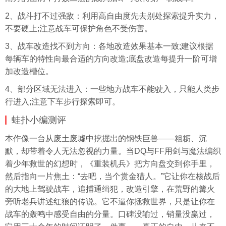
2、战斗打不过强敌：利用高自由度先去别处探索提升实力，
不要硬上;注意战车可保护角色不受伤害。
3、战车改造找不到方向：各地改造效果基本一致;建议根据
每辆车的特性向最合适的方向改造;底盘改造每提升一阶可增
加改造槽位。
4、部分区域无法进入：一些地方战车不能驶入，只能人类步
行进入;注意下车步行探索即可。
蛙扑
小编测评
本作像一台从废土废墟中挖掘出的钢铁巨兽——粗粝、沉
默，却带着令人无法忽视的力量。当DQ与FF用剑与魔法编织
着少年救世的幻想时，《重装机兵》把方向盘交到你手里，
然后指向一片焦土：“去吧，当个赏金猎人。”它让你在核战后
的大地上驾驶战车，追捕通缉犯，改造引擎，在荒野的篝火
旁听老兵讲述红狼的传说。它不逼你拯救世界，只是让你在
战车的轰鸣中感受自由的分量。口碑没输过，销量没赢过，