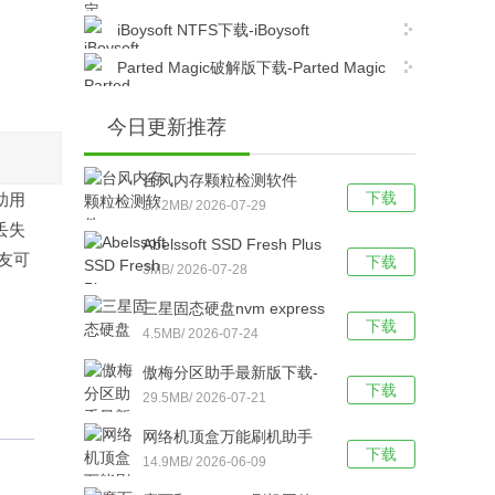
CPU型号软件(Joshs CPUChanger)v1.0免费
iBoysoft NTFS下载-iBoysoft
版下载
NTFS(NTFS磁盘工具) 官方版下载
Parted Magic破解版下载-Parted Magic
2021 中文版下载
今日更新推荐
台风内存颗粒检测软件
下载
助用
(Thaiphoon Burner 16)
1.72MB/ 2026-07-29
丢失
v16.2.0.0 build 0225最新
Abelssoft SSD Fresh Plus
朋友可
版下载
下载
2021(ssd固态硬盘工
3MB/ 2026-07-28
具)v10.02.28中文版下载
三星固态硬盘nvm express
下载
Driver驱动下载-三星NVMe
4.5MB/ 2026-07-24
Driver3.3 官方最新版下载
傲梅分区助手最新版下载-
下载
傲梅分区助手 v9.6.3绿色
29.5MB/ 2026-07-21
破解版下载
网络机顶盒万能刷机助手
下载
通用版下载-网络机顶盒万
14.9MB/ 2026-06-09
能刷机软件 V2021 通用版