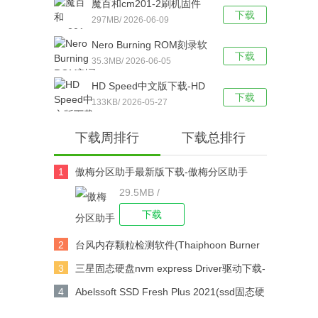
魔百和cm201-2刷机固件
下载
下载
下载-魔百和cm201-2刷机
297MB/ 2026-06-09
包 v1.0 免拆机破解版下载
Nero Burning ROM刻录软
下载
件下载-Nero Burning
35.3MB/ 2026-06-05
ROM绿色珍藏版
HD Speed中文版下载-HD
v9.0.9.100中文版下载
下载
Speed v1.7.8.107 官方版
133KB/ 2026-05-27
下载
下载周排行
下载总排行
1
傲梅分区助手最新版下载-傲梅分区助手
29.5MB /
v9.6.3绿色破解版下载
下载
2
台风内存颗粒检测软件(Thaiphoon Burner
16) v16.2.0.0 build 0225最新版下载
3
三星固态硬盘nvm express Driver驱动下载-
三星NVMe Driver3.3 官方最新版下载
4
Abelssoft SSD Fresh Plus 2021(ssd固态硬
盘工具)v10.02.28中文版下载