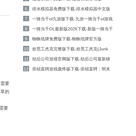
v1.0.2android版下载
6
排水模拟器免费版下载-排水模拟器中文版
v0.5安卓版下载
7
一骑当千ol九游版下载-九游一骑当千ol游戏
：
v2.4.3安卓版下载
8
一骑当千OL最新版2026下载-新版一骑当千
OL游戏v2.4.3安卓版下载
9
蜘蛛纸牌免费版下载-蜘蛛纸牌官方版
v1.6.5安卓版下载
10
拾荒工杰克完整版下载-拾荒工杰克(Junk
Jack)v3.1.6安卓版下载
11
劫后公司游戏官网版下载-劫后公司最新移
动版v1.12.1安卓版下载
12
崇祯直聘游戏最终版下载-崇祯直聘：明末
官场沉浮模拟器游戏官方版v0.2.14.5安卓版
则需要
下载
粮草的
需要