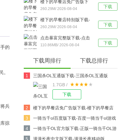
楼下的早餐店免广告版下
下载
载-楼下的早餐店无限内购
260.29M/ 2026-08-04
版v3.3.5安卓版下载
楼下的早餐店特别版下载-
下载
楼下的早餐移动版v3.3.5安
260.29M/ 2026-08-04
卓版下载
点击暴富完整版下载-点击
下载
暴富移动版 v3.31安卓版下
110.86MB/ 2026-08-04
新手的
载
下载周排行
下载总排行
民。
1
三国杀OL互通版下载-三国杀OL互通版
1.7GB /
v3.9.0安卓版下载
下载
会将兵
2
楼下的早餐店免广告版下载-楼下的早餐店
无限内购版v3.3.5安卓版下载
3
一骑当千ol百度版下载-百度一骑当千ol游戏
仓库掠
v2.4.3安卓版下载
4
一骑当千OL官方版下载-正版一骑当千OL游
戏 v2.4.3安卓版下载
5
漫漫长夜中文版下载-漫漫长夜移动版