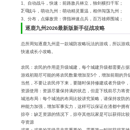
1、自动战斗，快速：前路敌兵林立，独剑横扫千军；
2、战斗，萌动九州：萌动精灵重温，相伴闯荡九州；
3、分布，点爆敌营：弹指神速点兵，百万雄师围城；
逐鹿九州2026最新版新手征战攻略
总所周知逐鹿九州是一款城防攻略玩法的游戏，所以游戏
快速成长小攻略。
农民：农民的作用是升级城建，每个城建升级都需要占据
游戏初期尽可能的将农民数量增加至5个，增加前期的升
当然，不要让农民停下来，要随时保持修建或者升级中，
资源使用：资源尽量保持满的状态，但是下线前尽力将资
城池布局：每个城池的布局比较讲究策略，请保持攻防的
种能力加强，增加军事实力，这样可以保证在渣都中拥有
掠夺：缺乏资源的情况下，掠夺其他玩家是可以获得比较
夺资源
武将：武将的等级是非常重要的，需要第一时间获得英雄