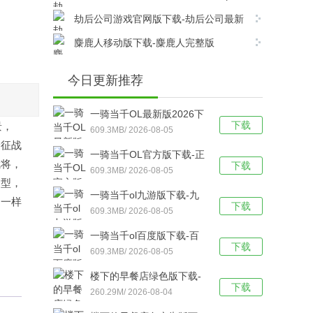
Inc)移动版v1.12.1安卓版下载
劫后公司游戏官网版下载-劫后公司最新
移动版v1.12.1安卓版下载
麋鹿人移动版下载-麋鹿人完整版
v1.0.6android版下载
今日更新推荐
一骑当千OL最新版2026下
下载
景，
载-新版一骑当千OL游戏
609.3MB/ 2026-08-05
验征战
v2.4.3安卓版下载
一骑当千OL官方版下载-正
武将，
下载
版一骑当千OL游戏 v2.4.3
609.3MB/ 2026-08-05
御型，
安卓版下载
一骑当千ol九游版下载-九
不一样
下载
游一骑当千ol游戏 v2.4.3安
609.3MB/ 2026-08-05
卓版下载
一骑当千ol百度版下载-百
下载
度一骑当千ol游戏 v2.4.3安
609.3MB/ 2026-08-05
卓版下载
楼下的早餐店绿色版下载-
下载
楼下的早餐店无限版v3.3.5
260.29M/ 2026-08-04
安卓版下载