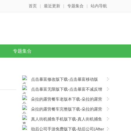
首页
|
最近更新
|
专题集合
|
站内导航
专题集合
点击暴富修改版下载-点击暴富移动版
v3.31安卓版下载
点击暴富无限版下载-点击暴富不减反增
版v3.31安卓版下载
朵拉的露营餐车老版本下载-朵拉的露营
餐车移动版 v1.0.9安卓版下载
朵拉的露营餐车完整版下载-朵拉的露营
餐车移动版v1.2.1android版下载
真人街机捕鱼手机版下载-真人街机捕鱼
官方版v1.0.40安卓版下载
劫后公司手游免费版下载-劫后公司(After