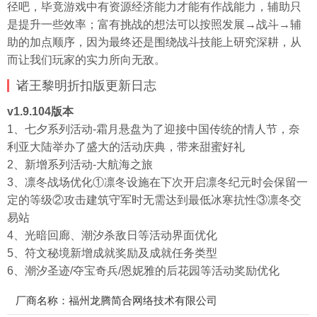
径吧，毕竟游戏中有资源经济能力才能有作战能力，辅助只
是提升一些效率；富有挑战的想法可以按照发展→战斗→辅
助的加点顺序，因为最终还是围绕战斗技能上研究深耕，从
而让我们玩家的实力所向无敌。
诸王黎明折扣版更新
日志
v1.9.104版本
1、七夕系列活动-霜月悬盘为了迎接中国传统的情人节，奈
利亚大陆举办了盛大的活动庆典，带来甜蜜好礼
2、新增系列活动-大航海之旅
3、凛冬战场优化①凛冬设施在下次开启凛冬纪元时会保留一
定的等级②攻击建筑守军时无需达到最低冰寒抗性③凛冬交
易站
4、光暗回廊、潮汐杀敌日等活动界面优化
5、符文秘境新增成就奖励及成就任务类型
6、潮汐圣迹/夺宝奇兵/恩妮雅的后花园等活动奖励优化
厂商名称：福州龙腾简合网络技术有限公司