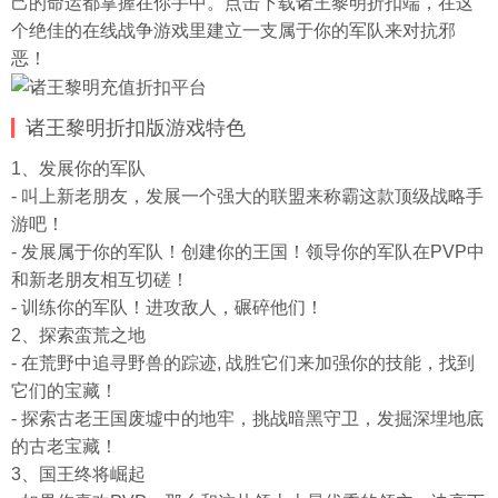
己的命运都掌握在你手中。点击下载诸王黎明折扣端，在这
个绝佳的在线战争游戏里建立一支属于你的军队来对抗邪
恶！
诸王黎明折扣版游戏特色
1、发展你的军队
- 叫上新老朋友，发展一个强大的联盟来称霸这款顶级战略手
游吧！
- 发展属于你的军队！创建你的王国！领导你的军队在PVP中
和新老朋友相互切磋！
- 训练你的军队！进攻敌人，碾碎他们！
2、探索蛮荒之地
- 在荒野中追寻野兽的踪迹, 战胜它们来加强你的技能，找到
它们的宝藏！
- 探索古老王国废墟中的地牢，挑战暗黑守卫，发掘深埋地底
的古老宝藏！
3、国王终将崛起