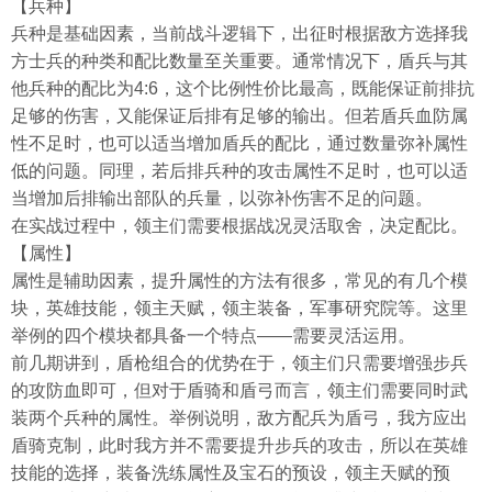
【兵种】
兵种是基础因素，当前战斗逻辑下，出征时根据敌方选择我
方士兵的种类和配比数量至关重要。通常情况下，盾兵与其
他兵种的配比为4:6，这个比例性价比最高，既能保证前排抗
足够的伤害，又能保证后排有足够的输出。但若盾兵血防属
性不足时，也可以适当增加盾兵的配比，通过数量弥补属性
低的问题。同理，若后排兵种的攻击属性不足时，也可以适
当增加后排输出部队的兵量，以弥补伤害不足的问题。
在实战过程中，领主们需要根据战况灵活取舍，决定配比。
【属性】
属性是辅助因素，提升属性的方法有很多，常见的有几个模
块，英雄技能，领主天赋，领主装备，军事研究院等。这里
举例的四个模块都具备一个特点——需要灵活运用。
前几期讲到，盾枪组合的优势在于，领主们只需要增强步兵
的攻防血即可，但对于盾骑和盾弓而言，领主们需要同时武
装两个兵种的属性。举例说明，敌方配兵为盾弓，我方应出
盾骑克制，此时我方并不需要提升步兵的攻击，所以在英雄
技能的选择，装备洗练属性及宝石的预设，领主天赋的预