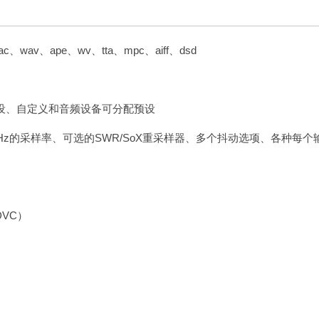
ac、wav、ape、wv、tta、mpc、aiff、dsd
预设、自定义和音频设备可分配预设
384 kHz的采样率、可选的SWR/SoX重采样器、多个抖动选项、各种每个
VC）