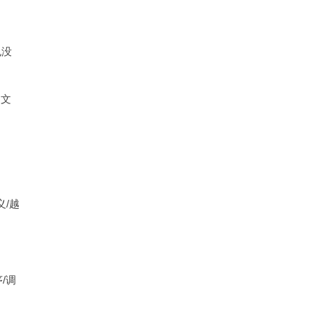
也没
的文
义/越
/调