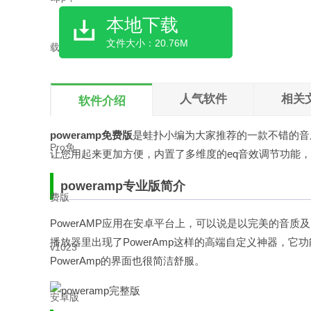
本地下载
文件大小：20.76M
人气软件
相关
软件介绍
poweramp免费版
是
蛙扑
小编为大家推荐的一款不错的音
让您用起来更加方便，内置了多维度的eq音效调节功能，
poweramp专业版简介
PowerAMP应用在安卓平台上，可以说是以完美的音
播放器里出现了PowerAmp这样的高端自定义神器，
PowerAmp的界面也很简洁舒服。