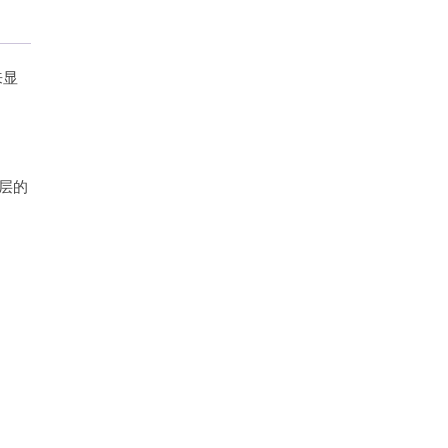
来显
层的