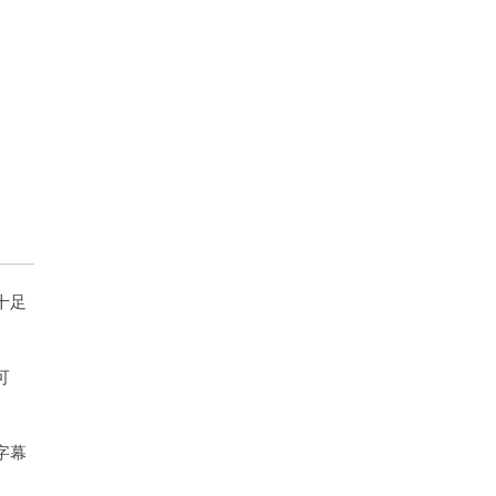
十足
可
字幕