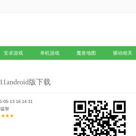
安卓游戏
单机游戏
魔兽地图
驱动相关
android版下载
6-05-13 16:14:31
闲益智