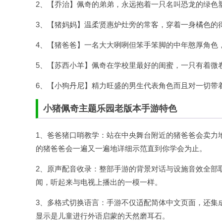
2、【乔治】佩奇的弟弟，永远抱着一只名叫恐龙的绿色
3、【猪妈妈】温柔贤惠炉灶旁的常客，穿着一身橘色的
4、【猪爸爸】一名大大咧咧但笨手笨脚的中年憨厚角色
5、【苏西小羊】佩奇在学校里最好的闺蜜，一只有着微
6、【小狗丹尼】精力旺盛的男生代表角色而且对一切带
小猪佩奇主题乐园老版本手游特色
1、爸爸猪口哨教学：站在中央舞台附近的猪爸爸会卖力
的猪爸爸会一遍又一遍地详细示范直到你学会为止。
2、原声配音收录：整部手游的背景对话与设施音效全部
闻，听起来与电视上播出的一模一样。
3、多格式切换语言：手游不仅适配简体中文页面，还集
显示是儿童进行外语启蒙的天然磨耳石。