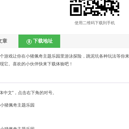
使用二维码下载到手机
文章
下载地址
个游戏让你在小猪佩奇主题乐园里游泳探险，跳泥坑各种玩法等你
现它。喜欢的小伙伴快来下载体验吧！
体中文”，点击右下角的对号。