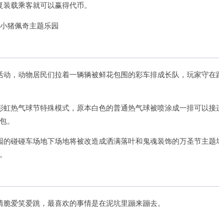
复装载乘客就可以赢得代币。
活动，动物居民们拉着一辆辆被鲜花包围的彩车排成长队，玩家守在
彩虹热气球节特殊模式，原本白色的普通热气球被喷涂成一排可以接
包。
园的碰碰车场地下场地将被改造成洒满落叶和鬼魂装饰的万圣节主题
。
清脆爱笑爱跳，最喜欢的事情是在泥坑里蹦来蹦去。