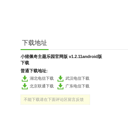
下载地址
小猪佩奇主题乐园官网版 v1.2.11android版
下载
普通下载地址:
湖北电信下载
武汉电信下载
北京联通下载
广东电信下载
不能下载请在下面评论区留言反馈