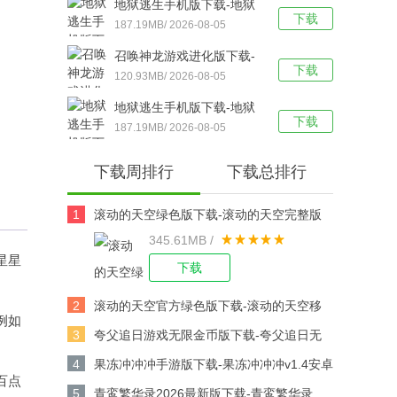
地狱逃生手机版下载-地狱
下载
逃生中文版v1.9.6安卓版下
187.19MB/ 2026-08-05
载
召唤神龙游戏进化版下载-
下载
召唤神龙官方版 v1.4.7安
120.93MB/ 2026-08-05
卓版下载
地狱逃生手机版下载-地狱
下载
逃生最新版 v1.9.6安卓版
187.19MB/ 2026-08-05
下载
下载周排行
下载总排行
1
滚动的天空绿色版下载-滚动的天空完整版
345.61MB /
v5.5.7安卓版下载
星星
下载
2
滚动的天空官方绿色版下载-滚动的天空移
例如
动版v5.5.7安卓版下载
3
夸父追日游戏无限金币版下载-夸父追日无
广告版 v2.0安卓版下载
4
果冻冲冲冲手游版下载-果冻冲冲冲v1.4安卓
百点
版下载
5
青鸾繁华录2026最新版下载-青鸾繁华录