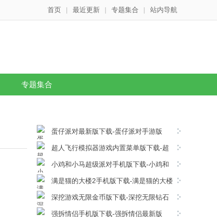
首页
|
最近更新
|
专题集合
|
站内导航
专题集合
蛋仔派对最新版下载-蛋仔派对手游版
v1.0.285安卓版下载
超人飞行模拟器游戏内置菜单版下载-超
人飞行模拟器中文版 v1.0安卓版下载
小鸡和小马超级派对手机版下载-小鸡和
小马超级派对国际服 v1.11.12安卓版下载
满是猫的大楼2手机版下载-满是猫的大楼
2手游版v1.0.0安卓版下载
深挖游戏无限金币版下载-深挖无限钻石
版 v9.8.0.0安卓版下载
强拆情侣手机版下载-强拆情侣最新版