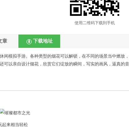
使用二维码下载到手机
文章
下载地址
休闲模拟手游。各种类型的烟花可以解锁，在不同的场景当中燃放
还可以亲自设计烟花，欣赏它们绽放的瞬间，写实的画风，逼真的
玩起来相当轻松