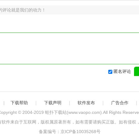
的评论就是我们的动力！
匿名评论
|
下载帮助
｜
下载声明
｜
软件发布
｜
广告合作
opyright © 2004-2019
蛙扑下载站(www.vaopo.com)
.All Rights Reserv
有软件来自于互联网，版权属原著所有，如有需要请购买正版。如有侵权，
备案编号：京ICP备10035268号