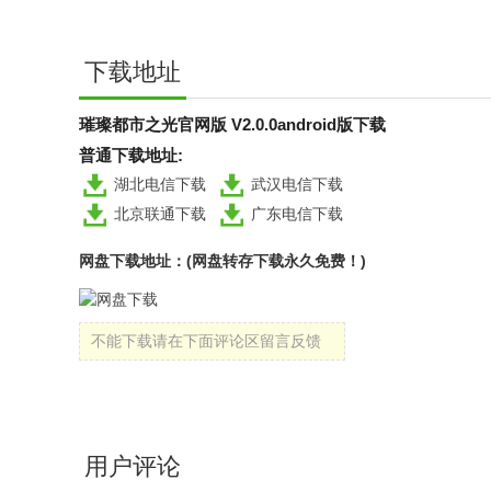
下载地址
璀璨都市之光官网版 V2.0.0android版下载
普通下载地址:
湖北电信下载
武汉电信下载
北京联通下载
广东电信下载
网盘下载地址：(网盘转存下载永久免费！)
不能下载请在下面评论区留言反馈
用户评论