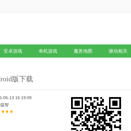
安卓游戏
单机游戏
魔兽地图
驱动相关
roid版下载
6-05-13 16:19:09
闲益智