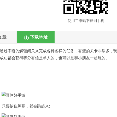
使用二维码下载到手机
文章
下载地址
通过不断的解谜闯关来完成各种各样的任务，有些的关卡非常多，
成功都会获得积分有信是单人的，也可以是和小朋友一起玩的。
，只要按住屏幕，就会跳起来;