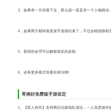
3、如果有一方掉落下去，那么就一直是另一个人物跳动
4、如果两方都掉落悬崖手游就结束了，不过会根据路程变
5、获得的金币可以解锁喜欢的皮肤;
6、还有更多模式等着你来玩哟!
哥俩好免费版手游设定
1、【双人协作】支持两位玩家组队游玩，一人负责操作