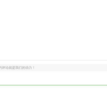
的评论就是我们的动力！