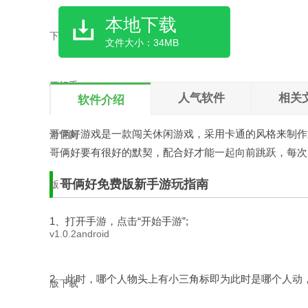
本地下载
文件大小：34MB
人气软件
相关
软件介绍
哥俩好游戏是一款闯关休闲游戏，采用卡通的风格来制作
哥俩好要有很好的默契，配合好才能一起向前跳跃，每次
哥俩好免费版新手游玩指南
1、打开手游，点击“开始手游”;
2、此时，哪个人物头上有小三角标即为此时是哪个人动