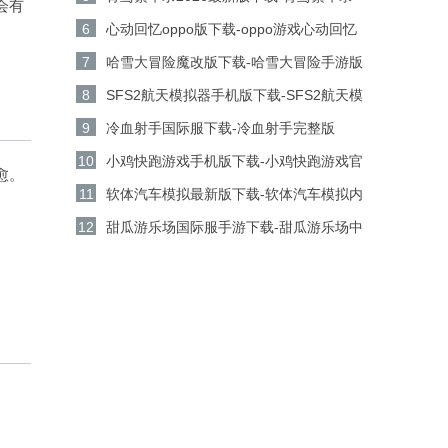
会有
v9.8.89安卓版下载
6
心动回忆oppo版下载-oppo游戏心动回忆
v1.3.60安卓版下载
7
哈雪大冒险魔改版下载-哈雪大冒险手游版
v1.3安卓版下载
8
SFS2航天模拟器手机版下载-SFS2航天模
拟器(Spaceflight Simulator 2)官方版 v1.0.0
9
冷血射手国际服下载-冷血射手完整版
安卓版下载
v11.3.2安卓版下载
10
小鸡快跑游戏手机版下载-小鸡快跑游戏官
愈。
方版v1.0.6安卓版下载
11
软体汽车模拟最新版下载-软体汽车模拟内
置菜单版v0.3.2安卓版下载
12
甜瓜游乐场国际服手游下载-甜瓜游乐场中
文版v36.4安卓版下载