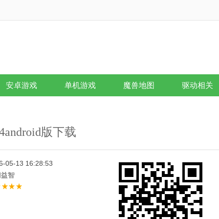
安卓游戏
单机游戏
魔兽地图
驱动相关
android版下载
6-05-13 16:28:53
闲益智