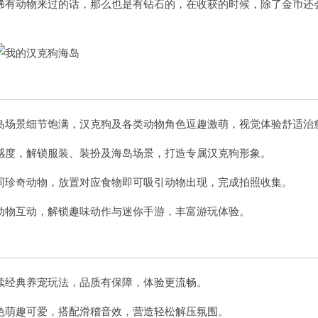
稀有动物来过的话，那么也是有钻石的，在收获的时候，除了金币还
岛场景细节饱满，汉克狗及各类动物角色逗趣激萌，视觉体验舒适治
感度，解锁服装、装扮及海岛场景，打造专属汉克狗形象。
同珍奇动物，放置对应食物即可吸引动物出现，完成拍照收集。
动物互动，解锁趣味动作与迷你手游，丰富游玩体验。
续经典养宠玩法，品质有保障，体验更流畅。
色萌趣可爱，搭配滑稽音效，营造轻松解压氛围。