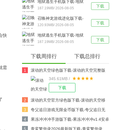
地狱逃生手机版下载-地狱
下载
逃生中文版v1.9.6安卓版下
187.19MB/ 2026-08-05
载
召唤神龙游戏进化版下载-
下载
召唤神龙官方版 v1.4.7安
120.93MB/ 2026-08-05
卓版下载
地狱逃生手机版下载-地狱
会快
下载
逃生最新版 v1.9.6安卓版
187.19MB/ 2026-08-05
下载
下载周排行
下载总排行
就需
1
滚动的天空绿色版下载-滚动的天空完整版
345.61MB /
v5.5.7安卓版下载
下载
了
2
滚动的天空官方绿色版下载-滚动的天空移
动版v5.5.7安卓版下载
3
夸父追日游戏无限金币版下载-夸父追日无
广告版 v2.0安卓版下载
4
果冻冲冲冲手游版下载-果冻冲冲冲v1.4安卓
版下载
5
青鸾繁华录2026最新版下载-青鸾繁华录