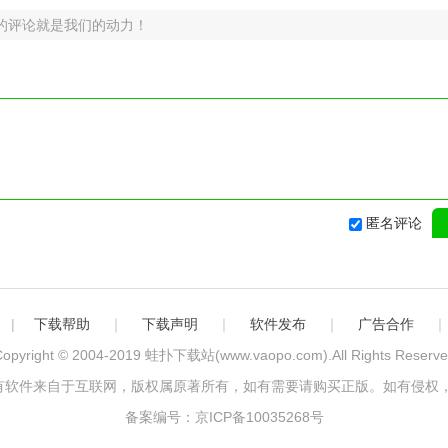
的评论就是我们的动力！
匿名评论
|
下载帮助
｜
下载声明
｜
软件发布
｜
广告合作
opyright © 2004-2019
蛙扑下载站(www.vaopo.com)
.All Rights Reserv
有软件来自于互联网，版权属原著所有，如有需要请购买正版。如有侵权，
备案编号：京ICP备10035268号