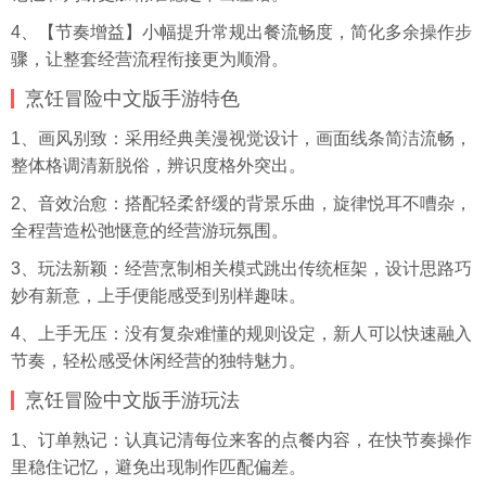
4、【节奏增益】小幅提升常规出餐流畅度，简化多余操作步
骤，让整套经营流程衔接更为顺滑。
烹饪冒险中文版手游特色
1、画风别致：采用经典美漫视觉设计，画面线条简洁流畅，
整体格调清新脱俗，辨识度格外突出。
2、音效治愈：搭配轻柔舒缓的背景乐曲，旋律悦耳不嘈杂，
全程营造松弛惬意的经营游玩氛围。
3、玩法新颖：经营烹制相关模式跳出传统框架，设计思路巧
妙有新意，上手便能感受到别样趣味。
4、上手无压：没有复杂难懂的规则设定，新人可以快速融入
节奏，轻松感受休闲经营的独特魅力。
烹饪冒险中文版手游玩法
1、订单熟记：认真记清每位来客的点餐内容，在快节奏操作
里稳住记忆，避免出现制作匹配偏差。