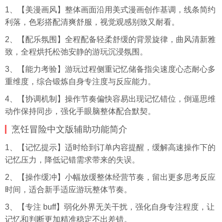
1、【美
漫画
风】整体画面沿用美式漫画创作基调，线条简约
利落，色彩搭配清爽舒服，视觉观感别致又耐看。
2、【配乐氛围】全程配备轻柔舒缓的背景旋律，曲风清新雅
致，全程烘托松弛安静的游玩沉浸氛围。
3、【能力考验】游玩过程侧重记忆储备指尖速度心态耐心多
重维度，综合锻炼自身专注度与反应能力。
4、【协调机制】操作节奏偏快容易出现记忆错位，倒逼思维
动作保持同步，强化手眼脑整体配合默契。
烹饪冒险中文版辅助功能简介
1、【记忆提示】适时给到订单内容提醒，缓解高速操作下的
记忆压力，降低记错需求带来的失误。
2、【操作缓冲】小幅放缓整体经营节奏，留出更多思考反应
时间，适合新手适应游玩整体节奏。
3、【专注 buff】弱化外界无关干扰，强化自身专注程度，让
记忆和判断更加精准稳定不出差错。