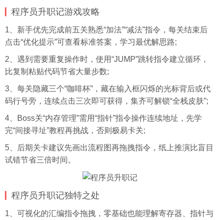
程序员升职记游戏攻略
1、新手优先完成前五关熟悉“加法”“减法”指令，每关结束后
点击“优化提示”可查看标准答案，学习最优解思路;
2、遇到需要重复操作时，使用“JUMP”跳转指令建立循环，
比复制粘贴代码节省大量步数;
3、每关隐藏三个“咖啡杯”，藏在输入框闪烁的光标背后或代
码行号旁，连续点击三次即可获得，集齐可解锁“全栈皮肤”;
4、Boss关“内存管理”需用“指针”指令操作连续地址，先学
完“间接寻址”教程再挑战，否则极易卡关;
5、后期关卡建议先画出流程图再拖拽指令，纸上推演比盲目
试错节省三倍时间。
程序员升职记独特之处
1、可视化的汇编指令拖拽，零基础也能理解寄存器、指针与