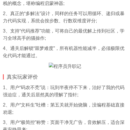
栈的概念，堪称编程启蒙神器;
2、真正的“多解法”设计，同样的任务可以用循环、递归或暴
力代码实现，系统会按步数、行数双维度评分;
3、支持“代码推荐”功能，可将自己的最优解上传到社区，学
习全球高手的骚操作;
4、通关后解锁“噩梦难度”，所有机器性能减半，必须极限优
化代码才能通过。
真实玩家评价
1、用户“码农不秃”说：玩到半夜停不下来，治好了我的代码
强迫症，通关后居然真的理解了指针;
2、用户“文科生”吐槽：第五关就开始烧脑，没编程基础直接
劝退;
3、用户“极简控”称赞：页面干净无广告，音效解压，适合深
夜安静思考;