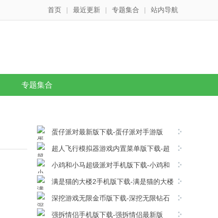
首页
|
最近更新
|
专题集合
|
站内导航
专题集合
蛋仔派对最新版下载-蛋仔派对手游版
v1.0.285安卓版下载
超人飞行模拟器游戏内置菜单版下载-超
人飞行模拟器中文版 v1.0安卓版下载
小鸡和小马超级派对手机版下载-小鸡和
小马超级派对国际服 v1.11.12安卓版下载
满是猫的大楼2手机版下载-满是猫的大楼
2手游版v1.0.0安卓版下载
深挖游戏无限金币版下载-深挖无限钻石
版 v9.8.0.0安卓版下载
强拆情侣手机版下载-强拆情侣最新版