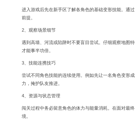
进入游戏后先在新手区了解各角色的基础变形技能。通过
前提。
2、观察场景细节
遇到高墙、河流或陷阱时不要盲目尝试。仔细观察地图特
才能事半功倍。
3、技能连携技巧
尝试不同角色技能的连续使用。例如先让一名角色变形成
力，掩护队友推进。
4、资源与状态管理
闯关过程中务必留意角色的体力与能量消耗。在面对最终
境。