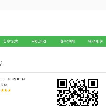
安卓游戏
单机游戏
魔兽地图
驱动相关
版
6-06-18 09:01:41
闲益智