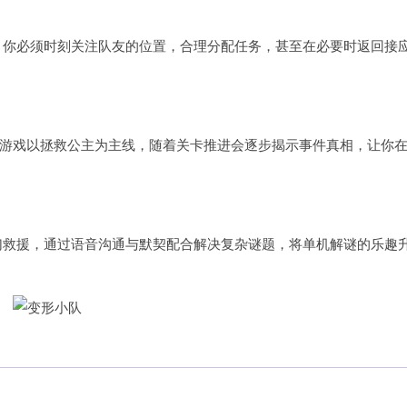
。你必须时刻关注队友的位置，合理分配任务，甚至在必要时返回接
游戏以拯救公主为主线，随着关卡推进会逐步揭示事件真相，让你
幻救援，通过语音沟通与默契配合解决复杂谜题，将单机解谜的乐趣