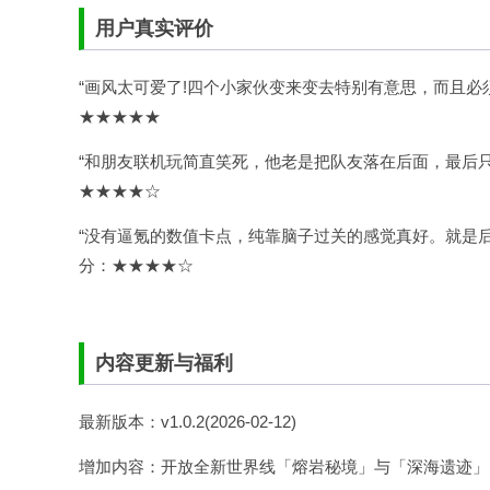
用户真实评价
“画风太可爱了!四个小家伙变来变去特别有意思，而且
★★★★★
“和朋友联机玩简直笑死，他老是把队友落在后面，最后只
★★★★☆
“没有逼氪的数值卡点，纯靠脑子过关的感觉真好。就是
分：★★★★☆
内容更新与福利
最新版本：v1.0.2(2026-02-12)
增加内容：开放全新世界线「熔岩秘境」与「深海遗迹」