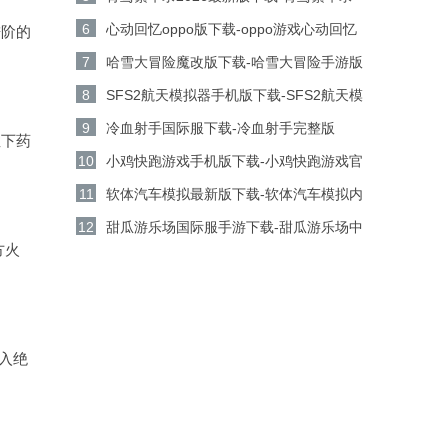
v9.8.89安卓版下载
6
心动回忆oppo版下载-oppo游戏心动回忆
进阶的
v1.3.60安卓版下载
7
哈雪大冒险魔改版下载-哈雪大冒险手游版
v1.3安卓版下载
8
SFS2航天模拟器手机版下载-SFS2航天模
拟器(Spaceflight Simulator 2)官方版 v1.0.0
9
冷血射手国际服下载-冷血射手完整版
症下药
安卓版下载
v11.3.2安卓版下载
10
小鸡快跑游戏手机版下载-小鸡快跑游戏官
方版v1.0.6安卓版下载
11
软体汽车模拟最新版下载-软体汽车模拟内
置菜单版v0.3.2安卓版下载
12
甜瓜游乐场国际服手游下载-甜瓜游乐场中
方火
文版v36.4安卓版下载
入绝