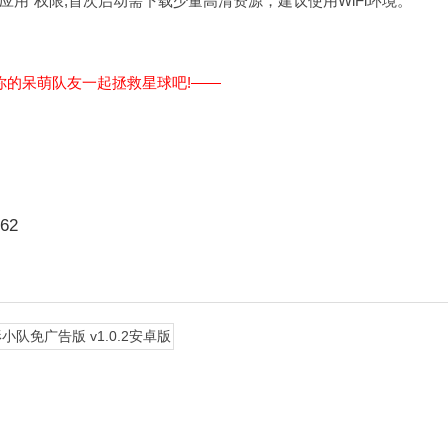
应用”权限;首次启动需下载少量高清资源，建议使用WiFi环境。
你的呆萌队友一起拯救星球吧!——
62