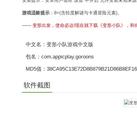
安装提示：安卓用户需在“设置”中开启“允许安装未知来源
游戏适龄提示
：8+(含轻度解谜与卡通冒险元素)。
—— 变形出发，使命必达!现在就下载《变形小队》，和
中文名：变形小队游戏中文版
包名：com.appicplay.goroons
MD5值：38CA95C13E72D8B879B21D86B8EF16
软件截图