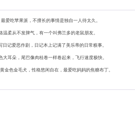
蝴蝶结，最爱吃苹果派，不擅长的事情是独自一人待太久。
，性格温柔从不发脾气，有一个叫弗兰多的老鼠朋友。
，爱写日记爱恶作剧，日记本上记满了美乐蒂的日常糗事。
毛发蓝色大耳朵，尾巴像肉桂卷一样卷起来，飞行速度极快。
雷帽的黄金色金毛犬，性格悠闲自在，最爱吃妈妈的焦糖布丁。