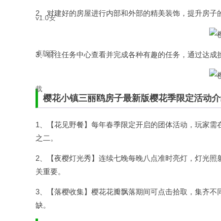
2、对建好的房屋进行内部和外部的精美装饰，提升房子
3、前往任务中心查看并完成各种有趣的任务，通过达成
樱花小镇三丽鸥房子最新版樱花季限定活动介
1、【花见野餐】每年春季限定开启的团体活动，玩家需
之二。
2、【夜樱灯光秀】连续七晚每晚八点准时亮灯，灯光照
关重要。
3、【落樱收集】樱花花瓣飘落期间可点击拾取，集齐不
缺。