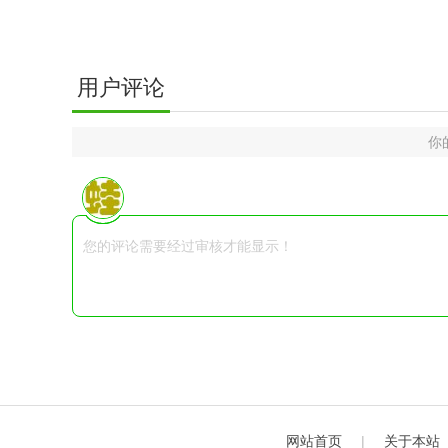
用户评论
你
网站首页
|
关于本站