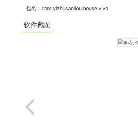
包名：com.yizhi.sanliou.house.vivo
软件截图