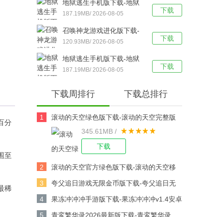
地狱逃生手机版下载-地狱
下载
逃生中文版v1.9.6安卓版下
187.19MB/ 2026-08-05
载
召唤神龙游戏进化版下载-
下载
召唤神龙官方版 v1.4.7安
120.93MB/ 2026-08-05
卓版下载
地狱逃生手机版下载-地狱
下载
逃生最新版 v1.9.6安卓版
187.19MB/ 2026-08-05
下载
下载周排行
下载总排行
1
滚动的天空绿色版下载-滚动的天空完整版
百分
345.61MB /
v5.5.7安卓版下载
下载
围至
2
滚动的天空官方绿色版下载-滚动的天空移
动版v5.5.7安卓版下载
3
夸父追日游戏无限金币版下载-夸父追日无
最稀
广告版 v2.0安卓版下载
4
果冻冲冲冲手游版下载-果冻冲冲冲v1.4安卓
版下载
5
青鸾繁华录2026最新版下载-青鸾繁华录