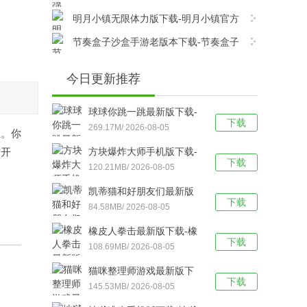
v1.2安卓版下载
明月小镇无限体力版下载-明月小镇官方
版 v8.6.6安卓版下载
节奏盒子沙盒手游老版本下载-节奏盒子
沙盒移动版 v1.0android版下载
今日更新推荐
球球你跳一跳最新版下载-
下载
球球你跳一跳手机版
269.17M/ 2026-08-05
业。你
v8.13.3安卓版下载
作开
方块爆炸大师手机版下载-
下载
方块爆炸大师中文版
120.21MB/ 2026-08-05
v10.4.9安卓版下载
凯蒂猫和好朋友们最新版
下载
下载-凯蒂猫和好朋友们最
84.58MB/ 2026-08-05
新版 v1.13.81安卓版下载
橡皮人拳击最新版下载-橡
下载
皮人拳击无限金币版
108.69MB/ 2026-08-05
v1.3.8安卓版下载
猫咪整理师游戏最新版下
下载
载-猫咪整理师免费版
145.53MB/ 2026-08-05
v1.07安卓版下载