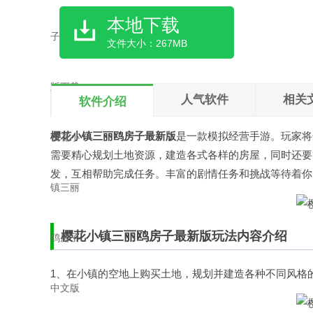
本地下载
文件大小：267MB
人气软件
相关
软件介绍
樱花小镇三丽鸥房子最新版
是一款模拟经营手游。玩家将
需要精心规划土地资源，建造各式各样的房屋，同时还要
发，互相帮助完成任务。丰富的剧情任务和挑战等待着你
樱花小镇三丽鸥房子最新版玩法内容介绍
1、在小镇的空地上购买土地，规划并建造各种不同风格