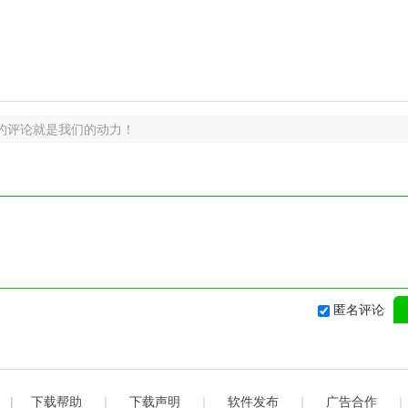
的评论就是我们的动力！
匿名评论
|
下载帮助
｜
下载声明
｜
软件发布
｜
广告合作