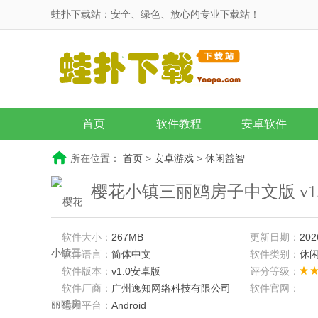
蛙扑下载站：安全、绿色、放心的专业下载站！
首页
软件教程
安卓软件
所在位置：
首页
>
安卓游戏
>
休闲益智
樱花小镇三丽鸥房子中文版 v1
软件大小：
267MB
更新日期：
202
软件语言：
简体中文
软件类别：
休
软件版本：
v1.0安卓版
评分等级：
软件厂商：
广州逸知网络科技有限公司
软件官网：
适用平台：
Android