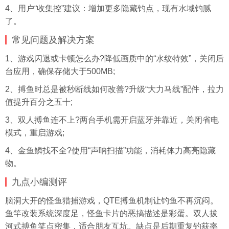
4、用户“收集控”建议：增加更多隐藏钓点，现有水域钓腻
了。
常见问题及解决方案
1、游戏闪退或卡顿怎么办?降低画质中的“水纹特效”，关闭后
台应用，确保存储大于500MB;
2、搏鱼时总是被秒断线如何改善?升级“大力马线”配件，拉力
值提升百分之五十;
3、双人搏鱼连不上?两台手机需开启蓝牙并靠近，关闭省电
模式，重启游戏;
4、金鱼鳞找不全?使用“声呐扫描”功能，消耗体力高亮隐藏
物。
九点小编测评
脑洞大开的怪鱼猎捕游戏，QTE搏鱼机制让钓鱼不再沉闷。
鱼竿改装系统深度足，怪鱼卡片的恶搞描述是彩蛋。双人拔
河式搏鱼笑点密集，适合朋友互坑。缺点是后期重复钓获率