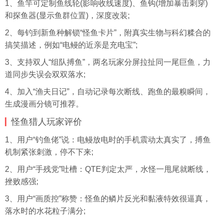
1、鱼竿可定制鱼线轮(影响收线速度)、鱼钩(增加暴击刺穿)
和探鱼器(显示鱼群位置)，深度改装;
2、每钓到新鱼种解锁“怪鱼卡片”，附真实生物与科幻糅合的
搞笑描述，例如“电鳗的近亲是充电宝”;
3、支持双人“组队搏鱼”，两名玩家分屏拉扯同一尾巨鱼，力
道同步失误会双双落水;
4、加入“渔夫日记”，自动记录每次断线、跑鱼的最糗瞬间，
生成
漫画
分镜可推荐。
怪鱼猎人玩家评价
1、用户“钓鱼佬”说：电鳗放电时的手机震动太真实了，搏鱼
机制紧张刺激，停不下来;
2、用户“手残党”吐槽：QTE判定太严，水怪一甩尾就断线，
挫败感强;
3、用户“画质控”称赞：怪鱼的鳞片反光和黏液特效很逼真，
落水时的水花粒子满分;