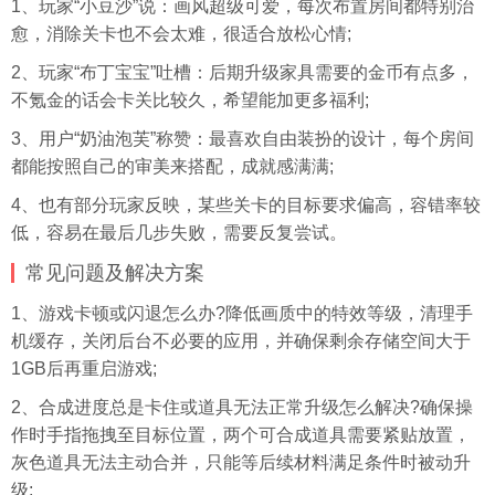
1、玩家“小豆沙”说：画风超级可爱，每次布置房间都特别治
愈，消除关卡也不会太难，很适合放松心情;
2、玩家“布丁宝宝”吐槽：后期升级家具需要的金币有点多，
不氪金的话会卡关比较久，希望能加更多福利;
3、用户“奶油泡芙”称赞：最喜欢自由装扮的设计，每个房间
都能按照自己的审美来搭配，成就感满满;
4、也有部分玩家反映，某些关卡的目标要求偏高，容错率较
低，容易在最后几步失败，需要反复尝试。
常见问题及解决方案
1、游戏卡顿或闪退怎么办?降低画质中的特效等级，清理手
机缓存，关闭后台不必要的应用，并确保剩余存储空间大于
1GB后再重启游戏;
2、合成进度总是卡住或道具无法正常升级怎么解决?确保操
作时手指拖拽至目标位置，两个可合成道具需要紧贴放置，
灰色道具无法主动合并，只能等后续材料满足条件时被动升
级;