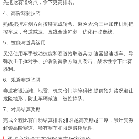
先抵达赛道终点，拿下更高排名。
4、高阶驾驶技巧
熟练把控左侧方向按键完成转弯、避险;配合三档加速机制把
控车速，弯道减速、直线全速冲刺，优化行驶走线。
5、技能与道具运用
灵活使用车手被动技能和赛道拾取道具;加速器提速超车、导
弹攻击干扰对手、护盾防御敌方道具袭击，战术性拿下比赛
胜利。
6、规避赛道陷阱
赛道布设油滩、地雷、机关暗门等障碍物;提前预判路况避让
危险地形，防止车辆减速、被控掉队。
7、对局结算奖励
完成全程比赛自动结算排名;排名越高奖励越丰厚，累计资源
解锁高阶赛道、稀有赛车和限定滑翔配件。