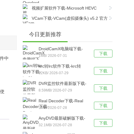
v1.22 中文版下载
视频扩展软件下载-Microsoft HEVC
Video Extensions(视频扩展应用) V2.0.61931
VCam下载-VCam(虚拟摄像头) v5.2 官方
官方版下载
破解版下载
今日更新推荐
DroidCamX电脑端下载-
下载
DroidCamX v6.7.1 免费版
1MB/ 2026-07-31
软件中
下载
krc转lrc软件下载-krc转
下载
lrc(krc2lrc) v1.2 免费绿色
32KB/ 2026-07-29
版下载
DVR监控软件最新版下载-
下载
DVR监控软件 v1.0电脑版
8.59MB/ 2026-07-29
以使
下载
Real Decoder下载-Real
下载
Decoder(Real解码器)
1MB/ 2026-07-28
v2.1.1.0 免费中文版下载
AnyDVD最新破解版下载-
下载
AnyDVD v8.3.8.0 绿色免
32.1MB/ 2026-07-28
费版下载