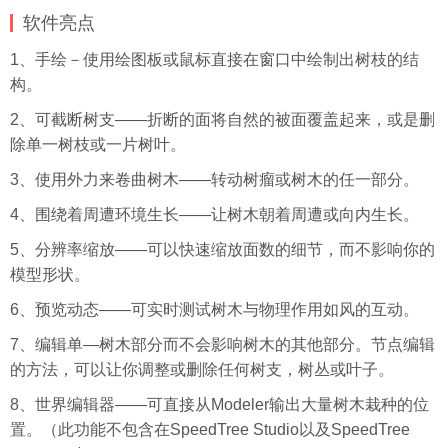
软件亮点
1、手绘－使用绘图板或鼠标直接在窗口中绘制出树枝的结
构。
2、可截断树支——折断的面将自然的被面覆盖起来，或是删
除单一树枝或一片树叶。
3、使用外力来卷曲树木——转动树瘤或树木的任一部分。
4、围绕着周遭环境生长——让树木朝着周遭或向内生长。
5、分辨率缩放——可以快速缩放面数的细节，而不影响你的
模型形状。
6、预览动态——可实时测试树木与物理作用如风的互动。
7、编辑单—树木部分而不会影响树木的其他部分。节点编辑
的方法，可以让你调整或删除任何树支，树丛或叶子。
8、世界编辑器——可直接从Modeler输出大量树木栽种的位
置。（此功能不包含在SpeedTree Studio以及SpeedTree