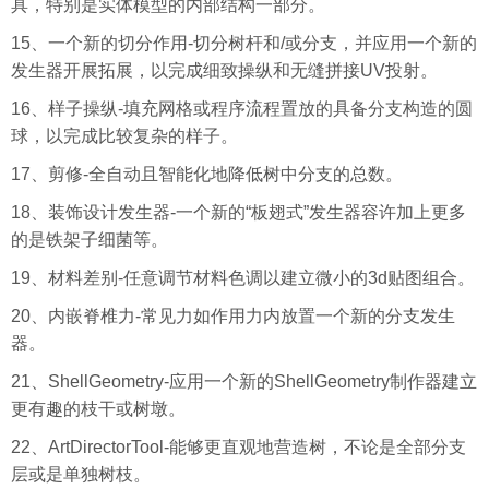
具，特别是实体模型的内部结构一部分。
15、一个新的切分作用-切分树杆和/或分支，并应用一个新的
发生器开展拓展，以完成细致操纵和无缝拼接UV投射。
16、样子操纵-填充网格或程序流程置放的具备分支构造的圆
球，以完成比较复杂的样子。
17、剪修-全自动且智能化地降低树中分支的总数。
18、装饰设计发生器-一个新的“板翅式”发生器容许加上更多
的是铁架子细菌等。
19、材料差别-任意调节材料色调以建立微小的3d贴图组合。
20、内嵌脊椎力-常见力如作用力内放置一个新的分支发生
器。
21、ShellGeometry-应用一个新的ShellGeometry制作器建立
更有趣的枝干或树墩。
22、ArtDirectorTool-能够更直观地营造树，不论是全部分支
层或是单独树枝。