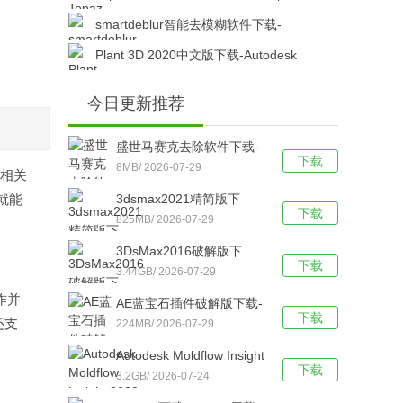
DeNoise AI汉化版v3.7.2中文版下载
smartdeblur智能去模糊软件下载-
SmartDeblur PRO中文专业版v2.3免费版下载
Plant 3D 2020中文版下载-Autodesk
AutoCAD Plant 3D 2020 64位中文正式版下载
今日更新推荐
盛世马赛克去除软件下载-
下载
盛世马赛克去除工具 v5.0
8MB/ 2026-07-29
，相关
绿色中文版下载
就能
3dsmax2021精简版下
下载
载-3DS Max 2021(免注册)
825MB/ 2026-07-29
绿色精简版下载
3DsMax2016破解版下
下载
载-3DsMax 2016 最新免费
3.44GB/ 2026-07-29
版下载
作并
AE蓝宝石插件破解版下载-
下载
还支
AE蓝宝石插件 v2021 汉化
224MB/ 2026-07-29
版下载
Autodesk Moldflow Insight
下载
2023下载-Autodesk
3.2GB/ 2026-07-24
Moldflow（3d模型制作软