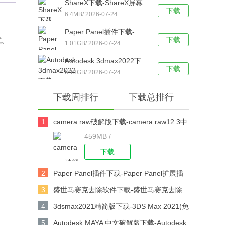
ShareX下载-ShareX屏幕
件）免注册版 v2023中文
下载
截图工具 v13.6绿色免费版
6.4MB/ 2026-07-24
版下载
下载
Paper Panel插件下载-
式。
下载
Paper Panel扩展插件(BU
1.01GB/ 2026-07-24
同样机生成PS插件) v2021
Autodesk 3dmax2022下
最新免费版下载
下载
载-Autodesk 3dmax v1.0
5.13GB/ 2026-07-24
破解版下载
下载周排行
下载总排行
1
camera raw破解版下载-camera raw12.3中
459MB /
文版下载
下载
2
Paper Panel插件下载-Paper Panel扩展插
件(BU同样机生成PS插件) v2021 最新免费
3
盛世马赛克去除软件下载-盛世马赛克去除
版下载
工具 v5.0 绿色中文版下载
4
3dsmax2021精简版下载-3DS Max 2021(免
注册)绿色精简版下载
5
Autodesk MAYA 中文破解版下载-Autodesk