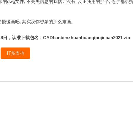
的dwg文件, 不丢失信息的我估计没有, 反正我用的那个, 连字都给
 自己慢慢画吧, 其实没你想象的那么难画。
下载包名：CADbanbenzhuanhuanqipojieban2021.zip
打赏支持