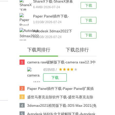
ShareX下载-ShareX屏幕
件）免注册版 v2023中文
下载
截图工具 v13.6绿色免费版
6.4MB/ 2026-07-24
版下载
下载
Paper Panel插件下载-
下载
Paper Panel扩展插件(BU
1.01GB/ 2026-07-24
同样机生成PS插件) v2021
Autodesk 3dmax2022下
最新免费版下载
下载
载-Autodesk 3dmax v1.0
5.13GB/ 2026-07-24
破解版下载
下载周排行
下载总排行
1
camera raw破解版下载-camera raw12.3中
459MB /
文版下载
下载
2
Paper Panel插件下载-Paper Panel扩展插
件(BU同样机生成PS插件) v2021 最新免费
3
盛世马赛克去除软件下载-盛世马赛克去除
版下载
工具 v5.0 绿色中文版下载
4
3dsmax2021精简版下载-3DS Max 2021(免
注册)绿色精简版下载
5
Autodesk MAYA 中文破解版下载-Autodesk