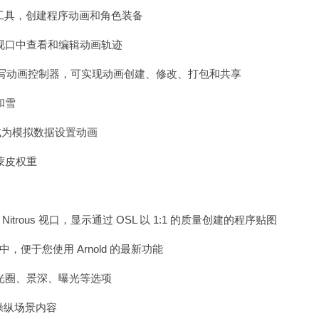
动画工具，创建程序动画和角色装备
视口中查看和编辑动画轨迹
动画工具编写动画控制器，可实现动画创建、修改、打包和共享
和雪
 格式为模拟数据设置动画
蒙皮权重
trous 视口，显示通过 OSL 以 1:1 的质量创建的程序贴图
Max 中，便于您使用 Arnold 的最新功能
光圈、景深、曝光等选项
直接操纵场景内容