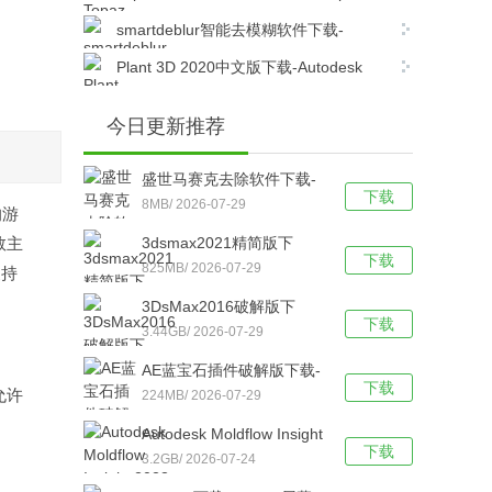
DeNoise AI汉化版v3.7.2中文版下载
smartdeblur智能去模糊软件下载-
SmartDeblur PRO中文专业版v2.3免费版下载
Plant 3D 2020中文版下载-Autodesk
AutoCAD Plant 3D 2020 64位中文正式版下载
今日更新推荐
盛世马赛克去除软件下载-
下载
盛世马赛克去除工具 v5.0
8MB/ 2026-07-29
的游
绿色中文版下载
数主
3dsmax2021精简版下
下载
载-3DS Max 2021(免注册)
825MB/ 2026-07-29
支持
绿色精简版下载
3DsMax2016破解版下
下载
载-3DsMax 2016 最新免费
3.44GB/ 2026-07-29
版下载
AE蓝宝石插件破解版下载-
下载
允许
AE蓝宝石插件 v2021 汉化
224MB/ 2026-07-29
版下载
Autodesk Moldflow Insight
下载
2023下载-Autodesk
3.2GB/ 2026-07-24
Moldflow（3d模型制作软