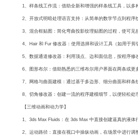
1、样条线工作流：借助全新和增强的样条线工具，以多
2、开放式明暗处理语言支持：从简单的数学节点到程序纹
3、混合框贴图：简化弯曲投影纹理贴图的过程，使可见
4、Hair 和 Fur 修改器：使用选择和设计工具（如
5、数据通道修改器：利用顶点、边和面信息，按程序修
6、图形布尔：借助熟悉的三维布尔用户界面在两条或更
7、网格与曲面建模：通过基于多边形、细分曲面和样条
8、切角修改器：创建一流的程序建模细节，以便轻松处
【三维动画和动力学】
1、3ds Max Fluids：在 3ds Max 中直接创建逼真的液
2、运动路径：直接在视口中操纵动画，在场景中进行调