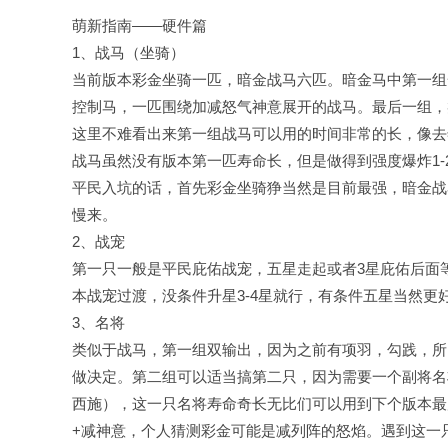
萌新指南——硬件篇
1、战马（坐骑）
当前版本彩金坐骑一匹，暗金战马六匹。暗金马中第一组
控制马，一匹围绕加减怒气神意展开的战马。最后一组，
这里不难看出来第一组战马可以用的时间非常的长，像去
战马虽然没有版本第一匹寿命长，但是做得到强度爆炸1-2
平民入坑的话，首先彩金坐骑狰当然是目前最强，暗金战
慢来。
2、战宠
第一只一般是平民庇佑战宠，五星走起或者3星庇佑后面
本战宠过渡，没条件升星3-4星就行，有条件五星当然更
3、名将
类似于战马，第一组双输出，因为之前有项羽，勾践，所
做决定。第二组可以适当搞第二只，因为需要一个副将名
西施），这一只名将寿命奇长无比们可以用到下个版本最
+减神意，个人猜测彩金可能是减列阵的怒焰。遇到这一