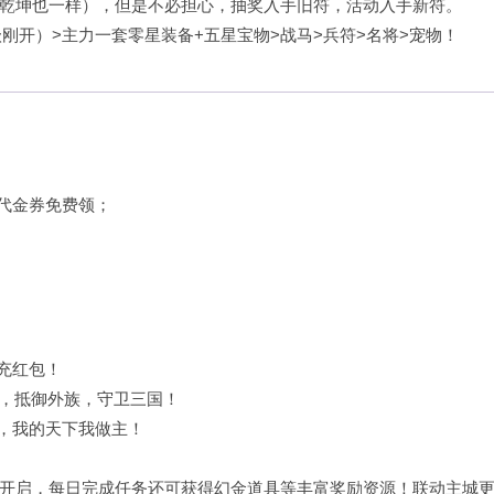
乾坤也一样），但是不必担心，抽奖入手旧符，活动入手新符。
刚开）>主力一套零星装备+五星宝物>战马>兵符>名将>宠物！
代金券免费领；
充红包！
地，抵御外族，守卫三国！
治，我的天下我做主！
开启，每日完成任务还可获得幻金道具等丰富奖励资源！联动主城