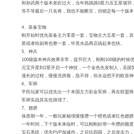
和孙武两个版本差距过大，当年韩跳跳0星力压五星项羽
等不等最后一只名将，我也不能断言，但锁定每一个版本
4、装备宝物
刚开始时优先装备主力零星一套，宝物主力五星一套，其
星或者给副将也整一套，毕竟水晶商店搞起来也快。
5、神兵
100级版本神兵效果非常，提升巨大，刚刚100级的时
元宝升星到2星开启一个神技，一个金色先发制人，吴国
漫长的过程，慢慢洗拼脸，急不得，你永远想不到欧皇神兵
6、军师
平民玩家可以优先出一个本国主力彩金军师，再在联盟商
军师实战其实也很强了。
7、翅膀
保质期一年，一般玩家秘境慢慢攒一个橙色或者红色翅膀
一年时间，下个版本来临时，可以刚刚好用一年攒的额度
宝石系统：优先PVP加减伤，之后抗四国，之后攻击力