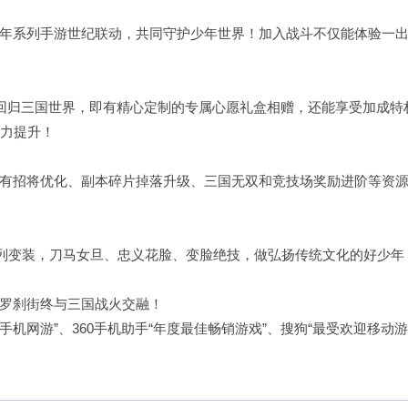
年系列手游世纪联动，共同守护少年世界！加入战斗不仅能体验一
，回归三国世界，即有精心定制的专属心愿礼盒相赠，还能享受加成特
战力提升！
有招将优化、副本碎片掉落升级、三国无双和竞技场奖励进阶等资
系列变装，刀马女旦、忠义花脸、变脸绝技，做弘扬传统文化的好少年
罗刹街终与三国战火交融！
云手机网游”、360手机助手“年度最佳畅销游戏”、搜狗“最受欢迎移动