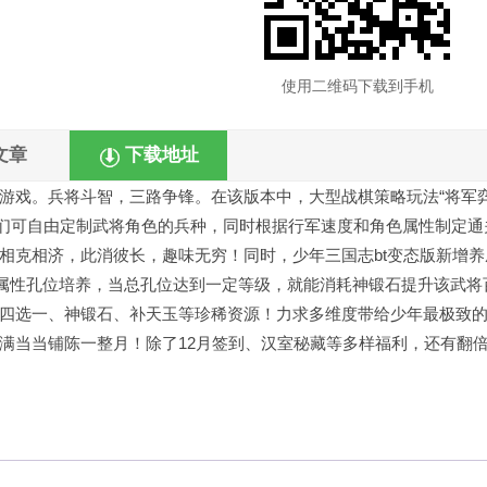
使用二维码下载到手机
文章
下载地址
游戏。兵将斗智，三路争锋。在该版本中，大型战棋策略玩法“将军弈
年们可自由定制武将角色的兵种，同时根据行军速度和角色属性制定通
相克相济，此消彼长，趣味无穷！同时，少年三国志bt变态版新增养
定属性孔位培养，当总孔位达到一定等级，就能消耗神锻石提升该武将
四选一、神锻石、补天玉等珍稀资源！力求多维度带给少年最极致
满当当铺陈一整月！除了12月签到、汉室秘藏等多样福利，还有翻