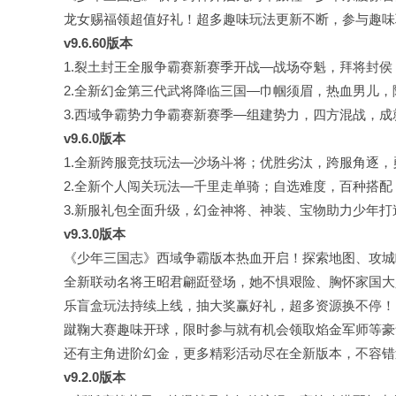
龙女赐福领超值好礼！超多趣味玩法更新不断，参与趣味
v9.6.60版本
1.裂土封王全服争霸赛新赛季开战—战场夺魁，拜将封侯
2.全新幻金第三代武将降临三国—巾帼须眉，热血男儿
3.西域争霸势力争霸赛新赛季—组建势力，四方混战，成
v9.6.0版本
1.全新跨服竞技玩法—沙场斗将；优胜劣汰，跨服角逐，
2.全新个人闯关玩法—千里走单骑；自选难度，百种搭
3.新服礼包全面升级，幻金神将、神装、宝物助力少年打
v9.3.0版本
《少年三国志》西域争霸版本热血开启！探索地图、攻城
全新联动名将王昭君翩跹登场，她不惧艰险、胸怀家国大
乐盲盒玩法持续上线，抽大奖赢好礼，超多资源换不停！
蹴鞠大赛趣味开球，限时参与就有机会领取焰金军师等豪
还有主角进阶幻金，更多精彩活动尽在全新版本，不容错
v9.2.0版本