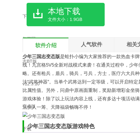
本地下载
文件大小：1.9GB
人气软件
相关
软件介绍
少年三国志变态版
是
蛙扑
小编为大家推荐的一款热血卡牌
线！九宫格5V5全新对战模式来袭！在通关过程中，少
略。还有枪兵，盾兵，骑兵，弓兵，方士，医疗六大兵种
法“武将神器”。当单个武将达到一定等级，可以开启特
比属性值。另外，问鼎中原画面重制，奖励新增彩金坐骑
游戏体验！除了以上玩法内容上线，还有多达十项活动满
法快人一筹、天降福袋畅嗨不停！
少年三国志变态版游戏特色