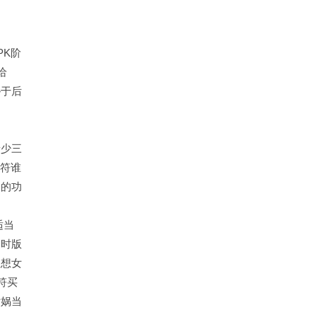
PK阶
给
逊于后
着少三
兵符谁
大的功
适当
当时版
想想女
符买
女娲当