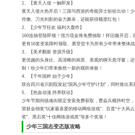
1、【黄天入侵 一触即发】
黄天入侵火热开启！三国与西游的奇能异士纷纷出动！少
倥偬、刀光剑影的奋力厮杀，还能获得额度红包！
2、【少年节狂欢 福利大轰炸】
160连抽登陆即领！强力琉金将免费抽取！怀旧服开启
更有16套变装限时领取、累登贺卡为所有少年带来整体
3、【美术翻新 资源升级】
更优越的头身比、高清晰的画质、美观的聊天悬浮窗；还
制！给少年们带来焕然一新的视听体验！
4、【千年国粹 始于少年】
联合四川省川剧院发起“国风少年守护计划”，同时推出
5、【热血动漫 跨界联动】
少年节期间镇魂街限定变装免费获取，曹焱兵横跨时空，
荣获金翎奖“玩家最喜爱的移动网络游戏”、
百度
“十大风
奖”、黑石奖“十佳网络游戏奖”等多个奖项！
少年三国志变态版攻略