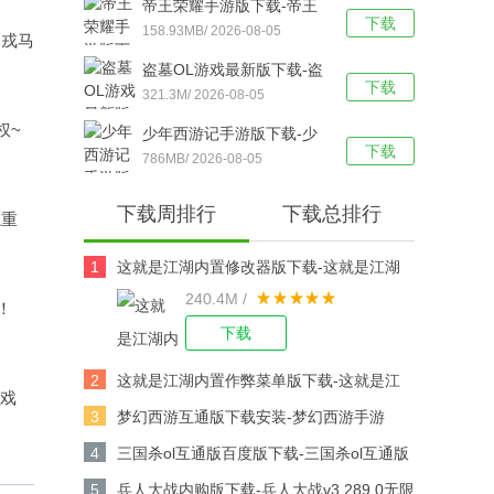
帝王荣耀手游版下载-帝王
下载
荣耀鬼服资源独享版 v9.0
158.93MB/ 2026-08-05
出戎马
安卓版下载
盗墓OL游戏最新版下载-盗
下载
墓OL官方版 V2.934安卓版
321.3M/ 2026-08-05
下载
权~
少年西游记手游版下载-少
下载
年西游记 v9.5.03安卓版下
786MB/ 2026-08-05
载
下载周排行
下载总排行
源重
1
这就是江湖内置修改器版下载-这就是江湖
240.4M /
修改版v14.3.0安卓版下载
！
下载
2
这就是江湖内置作弊菜单版下载-这就是江
游戏
湖作弊版v14.3.0安卓版下载
3
梦幻西游互通版下载安装-梦幻西游手游
v1.567.0安卓版下载
4
三国杀ol互通版百度版下载-三国杀ol互通版
百度游戏v3.9.0安卓版下载
5
兵人大战内购版下载-兵人大战v3.289.0无限