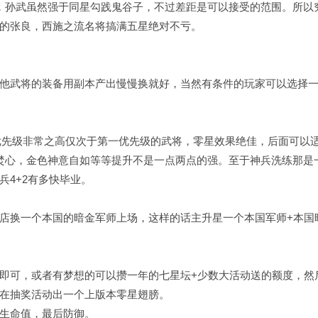
，孙武虽然强于同星勾践鬼谷子，不过差距是可以接受的范围。所以
的张良，西施之流名将搞满五星绝对不亏。
他武将的装备用副本产出慢慢换就好，当然有条件的玩家可以选择
候优先级非常之高仅次于第一优先级的武将，零星效果绝佳，后面可以
焚心，金色神意自如等等提升不是一点两点的强。至于神兵洗练那是
4+2有多快毕业。
店换一个本国的暗金军师上场，这样的话主升星一个本国军师+本国
即可，或者有梦想的可以攒一年的七星坛+少数大活动送的额度，然
在抽奖活动出一个上版本零星翅膀。
，生命值，最后防御。