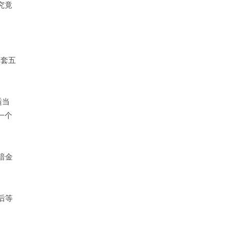
究竟
一套五
适当
一个
暗金
后等