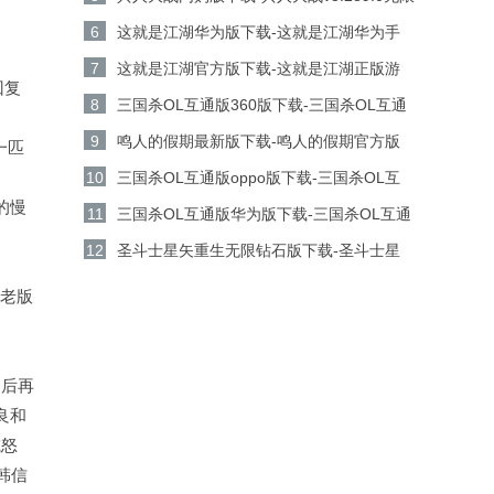
金币钻石版下载
6
这就是江湖华为版下载-这就是江湖华为手
机游戏v14.3.0安卓版下载
7
这就是江湖官方版下载-这就是江湖正版游
回复
戏v14.3.0安卓版下载
8
三国杀OL互通版360版下载-三国杀OL互通
版360客户端v3.9.0安卓版下载
9
鸣人的假期最新版下载-鸣人的假期官方版
一匹
v1.23安卓版下载
10
三国杀OL互通版oppo版下载-三国杀OL互
的慢
通版oppo手机游戏v3.9.0安卓版下载
11
三国杀OL互通版华为版下载-三国杀OL互通
版华为游戏v3.9.0安卓版下载
12
圣斗士星矢重生无限钻石版下载-圣斗士星
矢重生无限金币版v8.3.0安卓版下载
代老版
之后再
良和
减怒
韩信