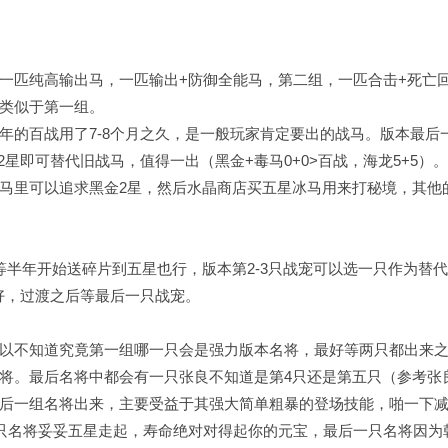
一匹纯高输出马，一匹输出+防御全能马，第二组，一匹合击+死亡
类似于第一组。
年的百战用了7-8个月之久，是一般玩家肯定要出的战马。版本最后
星即可替代旧战马，值得一出（黑金+毒马0+0>百战，海龙5+5）。
马里可以追求黑金2星，然后水晶商店买五星冰马用来打秘境，其他
等半年开始送碎片到五星也行，版本第2-3只战宠可以选一只作为替
好，过渡之后等最后一只战宠。
以不知道究竟第一组哪一只会是强力版本名将，最好等两只都出来
将。最后名将中都会有一只张良不知道是第4只还是第五只（参考张
后一组名将出来，主要受益于其强大简单粗暴的登场技能，啪一下
只名将妥妥五星走起，寿命绝对对得起你的元宝，最后一只名将因为