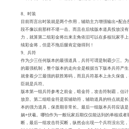
8、时装
目前而言出时装就是两个作用，辅助主力增强输出+配合
段不像以前那样不堪一击。而且在后续版本道具投放没有
力，就算第二组彩金将出来主角依旧可以在多核玩家手上
续彩金将，但是不拖后腿肯定做得到！
9、兵符
作为少三任何版本的最强道具，兵符可谓是制霸少三。为
的最强机制，整个版本的走向全是根据当下版本兵符产生
就拿着少三最强的获胜筹码，而且兵符基本上永久保值，
臣就是兵符。
版本第一组兵符参考之前金，暗金符，攻击符制霸，估计
放弃。第二组暗金符是双辅助符，辅助道具的特点就是长
本的强力道具，保质期非常长。最后一组版本兵符应该是
娲+伏羲。哪怕作为一般玩家后期仅仅能达到的单核或者
断，最后一组攻击符买断，纵然会出现一个兵符没出完，