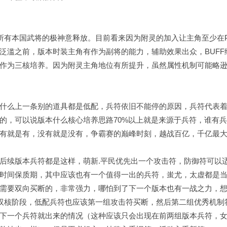
所有本国武将的极神意释放。目前看来因为附灵的加入让主角至少在
泛滥之前，版本时装主角有作为副将的能力，辅助效果出众，BUFF
作为三核培养。因为附灵主角地位有所提升，虽然属性机制可能略
什么上一条别的道具都是低配，兵符依旧不能停的原因，兵符代表
的，可以说版本什么核心培养思路70%以上就是来源于兵符，谁有
有就是有，没有就是没有，争霸赛的巅峰时刻，越战百亿，千亿最
后续版本兵符都是这样，萌新.平民优先出一个攻击符，防御符可以
时间保质期，其中应该也有一个值得一出的兵符，蚩尤，太虚都是
需要双向买断的，非常强力，哪怕到了下一个版本也有一战之力，
双核阶段，低配兵符也应该第一组攻击符买断，然后第二组优秀机制
下一个兵符就出来的情况（这种应该只会出现在前两组版本兵符，