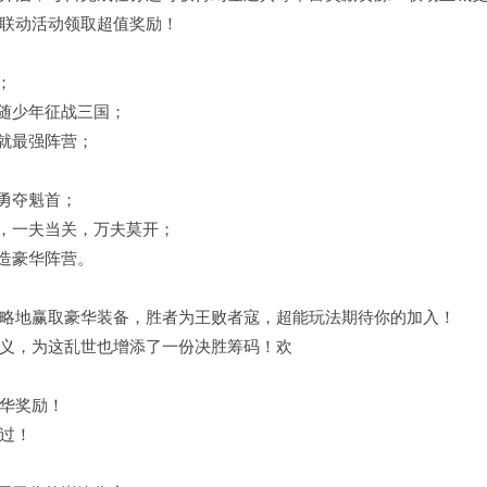
联动活动领取超值奖励！
；
，随少年征战三国；
就最强阵营；
勇夺魁首；
配，一夫当关，万夫莫开；
造豪华阵营。
略地赢取豪华装备，胜者为王败者寇，超能玩法期待你的加入！
义，为这乱世也增添了一份决胜筹码！欢
华奖励！
过！