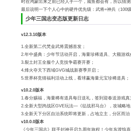
时在鸿蒙出来之前已经人手一个，咸鱼都会有，所以猜测
最后说明一下个人心中的硬件优先级：武将=神兵（100级
少年三国志变态版更新
日志
v12.3.10版本
1.全新第二代梵金武将震撼首发；
2.年中盛典：少年节活动开启，海量珍稀道具、大额游戏
3.裂土封王全服个人竞技争霸赛开赛；
4.烽火夺天下西域GVG城战新赛季开启；
5.世界杯竞猜福利活动上线，看球赢海量元宝珍稀道具；
v10.2.0版本
1.春分赐福，海量稀有道具每日送礼，签到迎春送游戏真
2.全新大型跨战区GVE玩法—《征战邪马台》，攻城略
3.全新天下分区自治系统即将更新，占地立主，分区而
v10.0.0版本
《少年三国志》联手封神开启九周年旅程！少年东渡惊喜