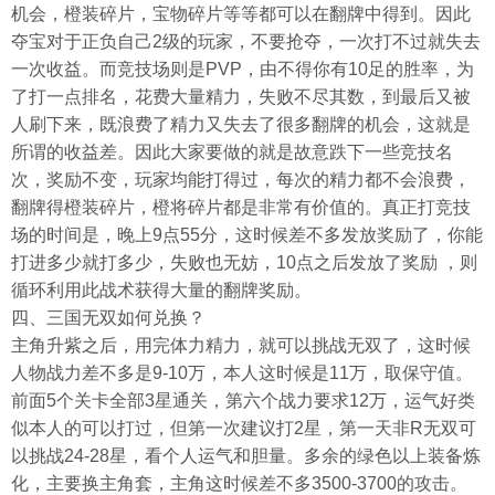
机会，橙装碎片，宝物碎片等等都可以在翻牌中得到。因此
夺宝对于正负自己2级的玩家，不要抢夺，一次打不过就失去
一次收益。而竞技场则是PVP，由不得你有10足的胜率，为
了打一点排名，花费大量精力，失败不尽其数，到最后又被
人刷下来，既浪费了精力又失去了很多翻牌的机会，这就是
所谓的收益差。因此大家要做的就是故意跌下一些竞技名
次，奖励不变，玩家均能打得过，每次的精力都不会浪费，
翻牌得橙装碎片，橙将碎片都是非常有价值的。真正打竞技
场的时间是，晚上9点55分，这时候差不多发放奖励了，你能
打进多少就打多少，失败也无妨，10点之后发放了奖励 ，则
循环利用此战术获得大量的翻牌奖励。
四、三国无双如何兑换？
主角升紫之后，用完体力精力，就可以挑战无双了，这时候
人物战力差不多是9-10万，本人这时候是11万，取保守值。
前面5个关卡全部3星通关，第六个战力要求12万，运气好类
似本人的可以打过，但第一次建议打2星，第一天非R无双可
以挑战24-28星，看个人运气和胆量。多余的绿色以上装备炼
化，主要换主角套，主角这时候差不多3500-3700的攻击。