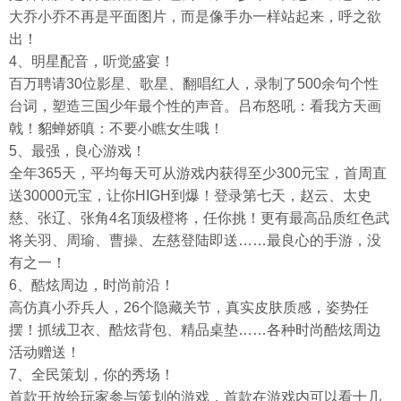
大乔小乔不再是平面图片，而是像手办一样站起来，呼之欲
出！
4、明星配音，听觉盛宴！
百万聘请30位影星、歌星、翻唱红人，录制了500余句个性
台词，塑造三国少年最个性的声音。吕布怒吼：看我方天画
戟！貂蝉娇嗔：不要小瞧女生哦！
5、最强，良心游戏！
全年365天，平均每天可从游戏内获得至少300元宝，首周直
送30000元宝，让你HIGH到爆！登录第七天，赵云、太史
慈、张辽、张角4名顶级橙将，任你挑！更有最高品质红色武
将关羽、周瑜、曹操、左慈登陆即送……最良心的手游，没
有之一！
6、酷炫周边，时尚前沿！
高仿真小乔兵人，26个隐藏关节，真实皮肤质感，姿势任
摆！抓绒卫衣、酷炫背包、精品桌垫……各种时尚酷炫周边
活动赠送！
7、全民策划，你的秀场！
首款开放给玩家参与策划的游戏，首款在游戏内可以看十几