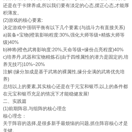
还是在于卡牌养成,所以我们要有淡定的心态,摆正心态,才能厚
积薄发。
(2)游戏的核心要素:
决定游戏中强弱平衡有以下几个要素:(与战斗力有直接关系)
a)装备+宝物(橙装影响程度:30%,强化大师等级+精炼大师等
级)40%
b)神将(橙色武将影响度:20%,天命等级+缘份点亮程度)40%
c)培养丹,武器和宝物精炼石(由于四维属性的潜力是固定的,培
养无技巧)10%~20%
注解:(缘分加成是基于武将的裸属性,缘分全满的武将优先培
养)
总结以上的要素,其实核心还是在于元宝和银币,以上的条件都
在元宝和银币充足的情况下才能稳健发展!
二、实践篇
(1)前期阵容,与组阵的核心理念
核心理念：
关于阵容的选择,是很多新手最烦恼的问题,抓住阵容核心才是
关键。