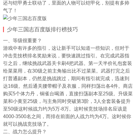
还与铠甲勇士联动了，里面的人物可以铠甲化，别提有多帅
气了！
少年三国志百度版排行榜技巧
一、等级很重要？
游戏中有许多的指引，这让新手可以知道一些知识，但对于
冲击竞技榜排名奖励来说，要快速跳过指引。在完成武器指
引之后，继续挑战武器关卡刷4把武器。第一天半价礼包套装
给菜菜用，在30级之前主角输出比不过菜菜。武器打完之后
打普通副本，仍然是挑战跳过，期间有指引就完成，迅速到
达16级。然后通关腰带帽子及衣服，同样扫荡出各4件。商店
购买5个体力丹，铜雀台喝酒，直接扫荡副本至25级。升级菜
菜和小黄至25级，与主角同时突破第3阶，3人全套装备提升
至50级这时候战力约为5万-8万。这时候竞技场排名应该是
4000-3500名之间，而排在前面的人战力均为4万。这时候你
就可以挑战竞技场了。
二、战力怎么提升？