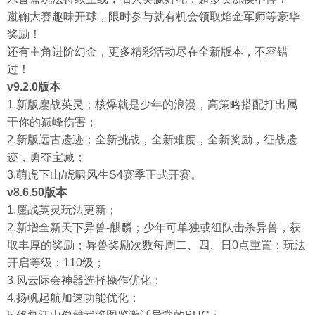
蹴鞠大赛趣味开球，限时参与就有机会领取焰金军师等豪华
奖励！
还有主角进阶幻金，更多精彩活动尽在全新版本，不容错
过！
v9.2.0版本
1.新版鏖战英灵；核爆就是少年的浪漫，高策略搭配打出属
于你的巅峰伤害；
2.新版远古遗迹；全新挑战，全新难度，全新奖励，征战遗
迹，勇夺宝藏；
3.萌虎下山/虎啸风生S4赛季正式开赛。
v8.6.50版本
1.鏖战英灵玩法更新；
2.新增全新天下异兽-麒麟；少年可单独或组队击杀异兽，获
取丰厚的奖励；异兽奖励次数每周二、四、日0点重置；玩法
开启等级：110级；
3.风云际会神器选择操作优化；
4.扬帆起航加速功能优化；