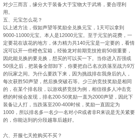
对少三而言，缘分大于装备大于宝物大于武将，要合理利
用。
五、元宝怎么花？
以上述方法，假如声望等奖励全兑换元宝，1天可以拿到
9000-11000元宝。本人是12000元宝。至于元宝的花费，一
定要花在该花的地方，体力精力共140元宝是一定要的，看情
况可以开一些橙色宝箱，经验龙对前期竞技抢前50很重要，
因此能兑换的要兑换，想买的可以买一下。当你进入百强或
50强之后，把装备全部卸下，你要把自己名次跌落至战力9万
的玩家之间。为什么要跌下来，因为挑战排在我身后的人，
每次获胜50声望，然后换突破石等。少三的竞技奖励是相同
的，在某个排名段，以游戏挤竞技为例，相信很多人冲击竞
榜的时候会发现，排名200-50奖励一直为2000声望，因此下
装备让人打，当跌落至200-400时候，奖励一直固定为
1000，所以排名多一名少一名对小R或者非R来说是无关紧要
的，你能达到的分段越靠后越好。
六、开服七天抢购买不买？