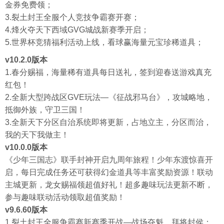
金券免费领；
3.裂土封王全服个人竞技争霸赛开赛；
4.烽火夺天下西域GVG城战新赛季开启；
5.世界杯竞猜福利活动上线，看球赢海量元宝珍稀道具；
v10.2.0版本
1.春分赐福，海量稀有道具每日送礼，签到迎春送游戏真充
红包！
2.全新大型跨战区GVE玩法—《征战邪马台》，攻城略地，
抵御外族，守卫三国！
3.全新天下分区自治系统即将更新，占地立主，分区而治，
我的天下我做主！
v10.0.0版本
《少年三国志》联手封神开启九周年旅程！少年东渡惊喜开
启，每日完成任务还可获得幻金道具等丰富奖励资源！联动
主城更新，龙女赐福领超值好礼！超多趣味玩法更新不断，
参与趣味联动活动领取超值奖励！
v9.6.60版本
1.裂土封王全服争霸赛新赛季开战—战场夺魁，拜将封侯；