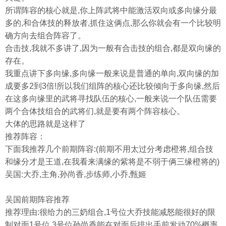
所谓阵容的核心就是,你上阵武将中能激活双向或多向缘分最
多的,和合体技的释放者,抓住这俩点,那么你就会有一个比较明
确方向去组合阵容了。
合击技,我就不多讲了,因为一般有合击技的组合,都是双向缘的
存在。
我重点讲下多向缘,多向缘一般来说是普通的单向,双向缘的加
成要多2到3倍!所以我们组阵的核心还比较倾向于多向缘,然后
在这多向缘里的武将寻找队伍的核心,一般来说一个队伍需要
两个合体技组合的武将们,就是要有两个阵容核心。
大体的思路就是这样了
推荐阵容：
下面我推荐几个前期阵容:(前期不用太过分考虑橙将,组合技
和缘分才是王道,在我看来满缘的紫将是不弱于俩三缘橙将的)
吴国:大乔,主角,孙尚香,步练师,小乔,甄姬
吴国前期阵容推荐
推荐理由:很给力的三奶组合,1号位大乔技能减怒能很好的限
制对面1号位,3号位孙尚香能在对面后排出手前发动70%概率