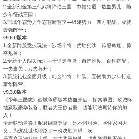
2.全新幻金第三代武将降临三国—巾帼须眉，热血男儿，随
少年征战三国；
3.西域争霸势力争霸赛新赛季—组建势力，四方混战，成就
最强阵营；
v9.6.0版本
1.全新跨服竞技玩法—沙场斗将；优胜劣汰，跨服角逐，勇
夺魁首；
2.全新个人闯关玩法—千里走单骑；自选难度，百种搭配，
一夫当关，万夫莫开；
3.新服礼包全面升级，幻金神将、神装、宝物助力少年打造
豪华阵营。
v9.3.0版本
《少年三国志》西域争霸版本热血开启！探索地图、攻城略
地赢取豪华装备，胜者为王败者寇，超能玩法期待你的加
入！
全新联动名将王昭君翩跹登场，她不惧艰险、胸怀家国大
义，为这乱世也增添了一份决胜筹码！欢
乐盲盒玩法持续上线，抽大奖赢好礼，超多资源换不停！