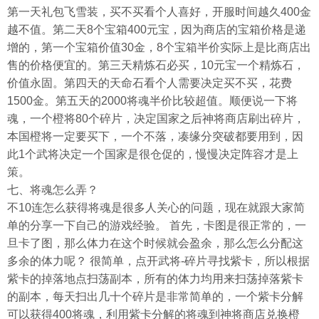
第一天礼包飞雪装，买不买看个人喜好，开服时间越久400金
越不值。第二天8个宝箱400元宝，因为商店的宝箱价格是递
增的，第一个宝箱价值30金，8个宝箱半价实际上是比商店出
售的价格便宜的。第三天精炼石必买，10元宝一个精炼石，
价值永固。第四天的天命石看个人需要决定买不买，花费
1500金。第五天的2000将魂半价比较超值。顺便说一下将
魂，一个橙将80个碎片，决定国家之后神将商店刷出碎片，
本国橙将一定要买下，一个不落，凑缘分突破都要用到，因
此1个武将决定一个国家是很仓促的，慢慢决定阵容才是上
策。
七、将魂怎么弄？
不10连怎么获得将魂是很多人关心的问题，现在就跟大家简
单的分享一下自己的游戏经验。 首先，卡图是很正常的，一
旦卡了图，那么体力在这个时候就会盈余，那么怎么分配这
多余的体力呢？ 很简单，点开武将-碎片寻找紫卡，所以根据
紫卡的掉落地点扫荡副本，所有的体力均用来扫荡掉落紫卡
的副本，每天扫出几十个碎片是非常简单的，一个紫卡分解
可以获得400将魂，利用紫卡分解的将魂到神将商店兑换橙