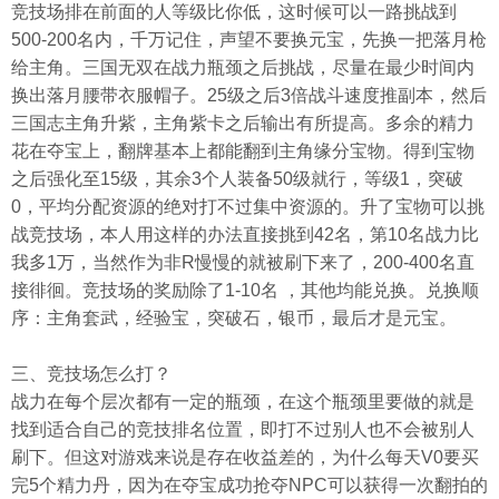
竞技场排在前面的人等级比你低，这时候可以一路挑战到
500-200名内，千万记住，声望不要换元宝，先换一把落月枪
给主角。三国无双在战力瓶颈之后挑战，尽量在最少时间内
换出落月腰带衣服帽子。25级之后3倍战斗速度推副本，然后
三国志主角升紫，主角紫卡之后输出有所提高。多余的精力
花在夺宝上，翻牌基本上都能翻到主角缘分宝物。得到宝物
之后强化至15级，其余3个人装备50级就行，等级1，突破
0，平均分配资源的绝对打不过集中资源的。升了宝物可以挑
战竞技场，本人用这样的办法直接挑到42名，第10名战力比
我多1万，当然作为非R慢慢的就被刷下来了，200-400名直
接徘徊。竞技场的奖励除了1-10名 ，其他均能兑换。兑换顺
序：主角套武，经验宝，突破石，银币，最后才是元宝。
三、竞技场怎么打？
战力在每个层次都有一定的瓶颈，在这个瓶颈里要做的就是
找到适合自己的竞技排名位置，即打不过别人也不会被别人
刷下。但这对游戏来说是存在收益差的，为什么每天V0要买
完5个精力丹，因为在夺宝成功抢夺NPC可以获得一次翻拍的