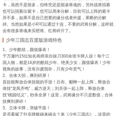
卡，虽然不是很多，但终究还是能凑将魂的，另外战将招募
也可以招募出紫卡，也可以用来分解，目前可以上阵的紫卡
并不多，如果不是自己想要的缘分或者外援，果断的分解
掉。当然如果是小R可以通过十连，不要的武将分解，这样就
会有很多将魂来买橙将、红将碎片了。
少年三国志百度版游戏特色
1、少年酷炫，颜值爆表！
千万邀约15位知名画师亲自操刀300余张卡牌人设！每个三
国人物，都是16岁的酷炫少年、绝美少女，颜值爆表！少年
视角的故事，没有尔虞我诈，只有少年意气！
2、合体大招，爽到碎屏！
首款能释放合体技能的手游！吕布、貂蝉一起上阵，释放合
体技“龙凤齐鸣”，威力逆天；刘关张一起上阵，释放合体
技“桃园结义”，秒杀全屏！这里，武将缘分不只是数值，合体
技爽到屏碎！
3、立体卡牌，突破平面！
是否看腻了扑克牌般碰来碰去？来《少年三国志》，这里的