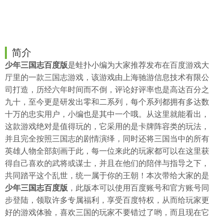
简介
少年三国志
百度
版
是
蛙扑
小编为大家推荐发布在百度游戏大
厅里的一款三国志游戏，该游戏由上海驰游信息技术有限公
司打造，历经六年时间而不倒，评论好评率也是高达百分之
九十，至今更是研发出零和二系列，每个系列都拥有多达数
十万的忠实用户，小编也是其中一个哦。从这里就能看出，
这款游戏绝对是值得玩的，它采用的是卡牌阵容类的玩法，
并且完全按照三国志的剧情演绎，同时还将三国当中的所有
英雄人物全部刻画于此，每一位来此的玩家都可以在这里获
得自己喜欢的武将或谋士，并且在他们的陪伴与指导之下，
共同踏平这个乱世，统一属于你的王朝！本次带给大家的是
少年三国志百度版
，此版本可以使用百度账号和官方账号同
步登陆，领取许多专属福利，享受百度特权，从而给玩家更
好的游戏体验，喜欢三国的玩家不要错过了哟，而且现在它