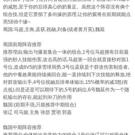
的减怒,至于你的后排真心的奶量足。虽然这个阵容没有俩个
组合技,但是它贯彻了多向缘的原理,让你的紫将在前期就能点
亮5到6个缘~
蜀国:马超,主角,孟获,祝融,刘备(或者黄月英),魏延
蜀国前期阵容推荐
推荐理由;输出与爆发集合一体的组合,1号位马超拥有目前最
强的秒人技能伤害,攻击高的话,马超第一回合就直接秒对面1
号位,造成6V5的滚雪球局势,3号位孟获是个群攻伤害制造者,
他的中毒效果能持续俩回合,能一直持续到下次技能的释放,绝
对群攻输出手,4号位祝融后排单体输出,15%概率的减3怒(有
点低),但是还是可以期待下的,5号奶妈位,6号魏延作为一个随
机输出的存在,能起到补刀的作用
魏国:(前期不强,只能推荐中期组合)
张辽 司马懿 主角 张郃 贾诩 郭嘉
魏国中期阵容推荐
推荐理由:全体输出非常给力的组合,1号位张辽可以对面全体