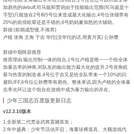
加易伤的debuff,司马懿和贾诩由于技能输出范围(司马懿是十
字型)只能放在2号和5号位来造成最大化输出,4号位张颌带有
20%的前排眩晕还是不错的,6号奶妈兼加怒的大辅助。
群雄:(前期成型慢,不推荐)
卢植 张角 主角 于吉 华佗(没华佗的话,用黄月英) 公孙瓒
群雄中期阵容推荐
推荐理由:输出控制一体的组合,1号位卢植是唯一一个给全体
加暴击率的神将,对队友的输出能力最大化的提升,2号张角眩
晕与伤害的制造者,4号位于吉又是给全队带来一个10%的闪
避BUFF,6号位公孙瓒带有易伤。整体来说,因为卢植的全体暴
击率光环让这个组合在游戏中成为暴力输出的存在。
少年三国志百度版更新
日志
v12.3.10版本
1.全新第二代梵金武将震撼首发；
2.年中盛典：少年节活动开启，海量珍稀道具、大额游戏代