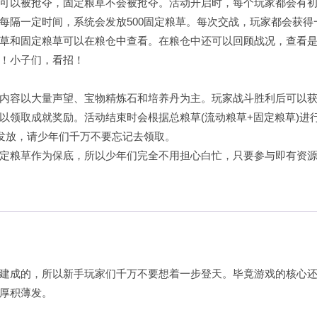
可以被抢夺，固定粮草不会被抢夺。活动开启时，每个玩家都会有
每隔一定时间，系统会发放500固定粮草。每次交战，玩家都会获得
草和固定粮草可以在粮仓中查看。在粮仓中还可以回顾战况，查看
！小子们，看招！
内容以大量声望、宝物精炼石和培养丹为主。玩家战斗胜利后可以
以领取成就奖励。活动结束时会根据总粮草(流动粮草+固定粮草)进
界面发放，请少年们千万不要忘记去领取。
定粮草作为保底，所以少年们完全不用担心白忙，只要参与即有资
建成的，所以新手玩家们千万不要想着一步登天。毕竟游戏的核心
厚积薄发。