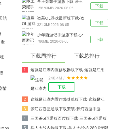
帝王荣耀手游版下载-帝王
故
下载
荣耀鬼服资源独享版 v9.0
158.93MB/ 2026-08-05
安卓版下载
园结
盗墓OL游戏最新版下载-盗
下载
墓OL官方版 V2.934安卓版
321.3M/ 2026-08-05
下载
！
少年西游记手游版下载-少
下载
！貂
年西游记 v9.5.03安卓版下
786MB/ 2026-08-05
载
下载周排行
下载总排行
、张
1
这就是江湖内置修改器版下载-这就是江湖
赠
240.4M /
修改版v14.3.0安卓版下载
下载
剧情
2
这就是江湖内置作弊菜单版下载-这就是江
湖作弊版v14.3.0安卓版下载
3
梦幻西游互通版下载安装-梦幻西游手游
v1.567.0安卓版下载
4
三国杀ol互通版百度版下载-三国杀ol互通版
百度游戏v3.9.0安卓版下载
5
兵人大战内购版下载-兵人大战v3.289.0无限
羁绊的