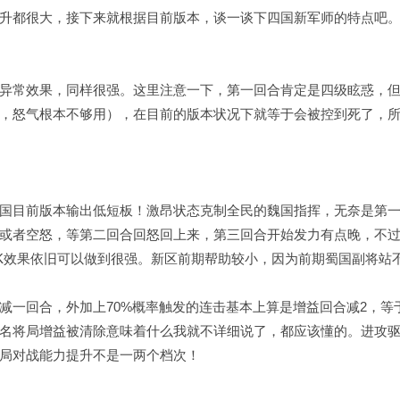
升都很大，接下来就根据目前版本，谈一谈下四国新军师的特点吧
异常效果，同样很强。这里注意一下，第一回合肯定是四级眩惑，
，怒气根本不够用），在目前的版本状况下就等于会被控到死了，
国目前版本输出低短板！激昂状态克制全民的魏国指挥，无奈是第
或者空怒，等第二回合回怒回上来，第三回合开始发力有点晚，不
K效果依旧可以做到很强。新区前期帮助较小，因为前期蜀国副将站
减一回合，外加上70%概率触发的连击基本上算是增益回合减2，等
名将局增益被清除意味着什么我就不详细说了，都应该懂的。进攻
局对战能力提升不是一两个档次！