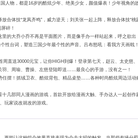
个三国人物，都是16岁的酷炫少年、绝美少女，颜值爆表！少年视角的
放合体技“龙凤齐鸣”，威力逆天；刘关张一起上阵，释放合体技“桃
到屏碎！
这里的大乔小乔不再是平面图片，而是像手办一样站起来，呼之欲出
余句个性台词，塑造三国少年最个性的声音。吕布怒吼：看我方天画戟
首周直送30000元宝，让你HIGH到爆！登录第七天，赵云、太史慈
关羽、周瑜、曹操、左慈登陆即送……最良心的手游，没有之一！
姿势任摆！抓绒卫衣、酷炫背包、精品桌垫……各种时尚酷炫周边活动
看十几部同人
漫画
的游戏，首款开放给漫画大触、手办达人一起创作
、玩家说改就改的游戏。
，更能让这种组合效果直接表现为合击大招的触发。当那些有缘分