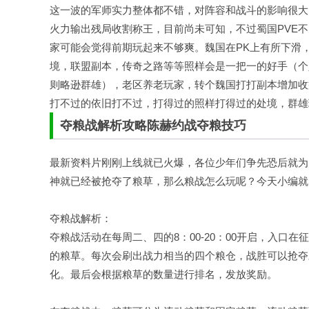
这一波的军师实力整体都不错，对阵容和战斗的影响很大
火力输出残局收割称王，目前尚未可知，不过蜀国PVE
家可能会觉得前期玩起来不够爽。魏国在PK上有所下滑
境，联盟副本，传奇之路等等照样会是一把一的好手（个
则略逊群雄），老区养老玩家，转个魏国打打副本增加收
打不过的依旧打不过，打得过的照样打得过的处境，群雄
夺粮战解析攻略陈赫约战夺粮技巧
最新资料片刚刚上线就已火爆，各位少年们争先恐后就为
神就已经被抢夺了粮草，那么粮战怎么玩呢？今天小编就
夺粮战解析：
夺粮战活动在每周二、四的8：00-20：00开启，入口
的粮草。每次会刷出战力相当的四个粮仓，战胜可以抢夺
化。最后会根据粮草的数量进行排名，发放奖励。