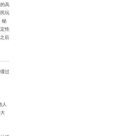
雄的高
平民玩
，秘
稳定性
国之后
没缓过
他人
最大