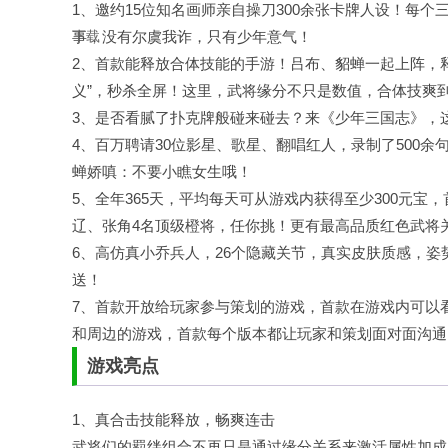
1、邀约15位知名画师亲自操刀300余张卡牌人设！每
事，没有尔虞我诈，只有少年意气！
2、首款能释放合体技能的手游！吕布、貂蝉一起上阵，释
义”，秒杀全屏！这里，武将缘分不只是数值，合体技爽
3、是否看腻了扑克牌般碰来碰去？来《少年三国志》，
4、百万聘请30位影星、歌星、翻唱红人，录制了500
蝉娇嗔：不要小瞧女生哦！
5、全年365天，平均每天可从游戏内获得至少300元宝，
辽、张角4名顶级橙将，任你挑！更有最高品质红色武将
6、高仿真小乔兵人，26个隐藏关节，真实皮肤质感，
送！
7、首款开放给玩家参与策划的游戏，首款在游戏内可以
和周边的游戏，首款每个版本都让玩家和策划面对面沟通
游戏亮点
1、真合击技能释放，畅爽连击
武将们的羁绊组合不再只是通过缘分关系来激活属性加成