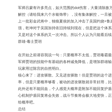
军师吕蒙有许多亮点，如大范围的dot伤害，大量清除
解控（请给我来六个水银饰带），没有集体解控，一旦被
上一批彩金武将中，独狼夏侯的加入冲击了吴国灼烧+鲁
强，乾坤对于吴国加持依旧持续到现在，但是把这个体系
又是对这个体系的又一次冲击。所以个人认为只能看后续
群雄-毒士贾诩
在开始之前请容我说一句：只要概率不太低，贾诩毒霸最
军师贾诩的技能中有基础的各种减免降低，是增加群雄输
玩家用过陈宫的自然明白。
核心来了：进攻驱散。又见进攻驱散！但是贾诩的这个进
率，但是只要概率够看，被动的进攻驱散就非常好用，比
此外还有不能回血，个人感觉大概率是附加不能回复护盾
心机制护盾回复将会失效，战斗节奏将会极大地变快，正
给概率吧。
总结