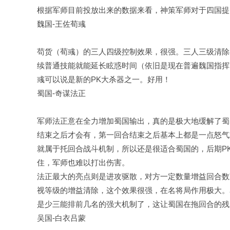
根据军师目前投放出来的数据来看，神策军师对于四国提
魏国-王佐荀彧
苟货（荀彧）的三人四级控制效果，很强。三人三级清除
续普通技能就能延长眩惑时间（依旧是现在普遍魏国指挥
彧可以说是新的PK大杀器之一。好用！
蜀国-奇谋法正
军师法正意在全力增加蜀国输出，真的是极大地缓解了蜀
结束之后才会有，第一回合结束之后基本上都是一点怒气
就属于托回合战斗机制，所以还是很适合蜀国的，后期P
住，军师也难以打出伤害。
法正最大的亮点则是进攻驱散，对方一定数量增益回合数
视等级的增益清除，这个效果很强，在名将局作用极大。
是少三能排前几名的强大机制了，这让蜀国在拖回合的残
吴国-白衣吕蒙