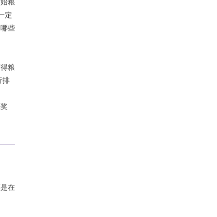
初始粮
一定
是哪些
获得粮
行排
源奖
还是在