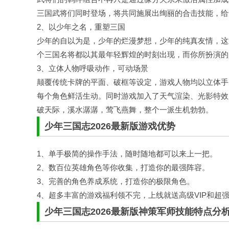
三国武将们同时登场，将共同施展出绚丽的合击技能，给
2、以少年之名，重塑三国
少年的自以为是，少年的烂漫梦想，少年的纯真友情，这
个三国名将都以其最年轻辉煌的时刻出现，而你所扮演的
3、立体人物呼吸动作，可动场景
颠覆传统卡牌的平面、破框等设定，游戏人物均以立体手
每个角色鲜活生动。同时游戏加入了天气渲染、光影特效
破天际，溪水潺潺，莺飞燕舞，整个一派生机勃勃。
少年三国志2026最新版游戏优势
1、单手极简的操作手法，随时随地都可以来上一把。
2、数百位英雄角色等你收集，打造你的最强阵容。
3、完善的角色养成系统，打造你的极限角色。
4、超多丰富的游戏福利领不完，上线就送高级VIP和超
少年三国志2026最新版神策军师技能特点分