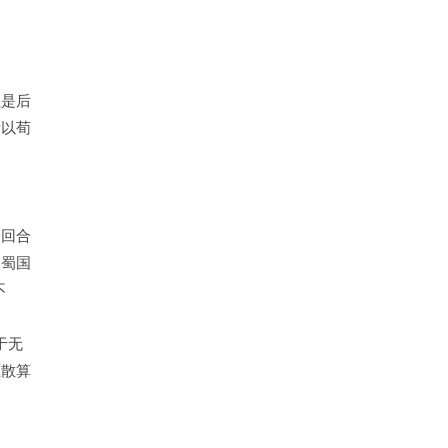
。
但是后
所以荀
一回合
过蜀国
不
于无
驱散算