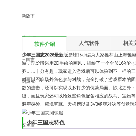
本地下载
文件大小：1.9GB
人气软件
相关
软件介绍
少年三国志2026最新版
是
蛙扑
小编为大家推荐由上海驰
游，现阶段采用2D手绘的画风，描绘了一个全员16岁
乔……十分有趣，玩家进入游戏后可以体验到不一样的三
时可以召唤场外角色参与对战，完全打破了游戏原本的固
数的连击，还可以实现以多打少的优势局面。除此之外：
级，而且玩家还可以给这些角色配备相应的战马、宝物等
洞府探险、秘境宝藏、天梯榜以及3V3畅爽对决等创意
少年三国志特色