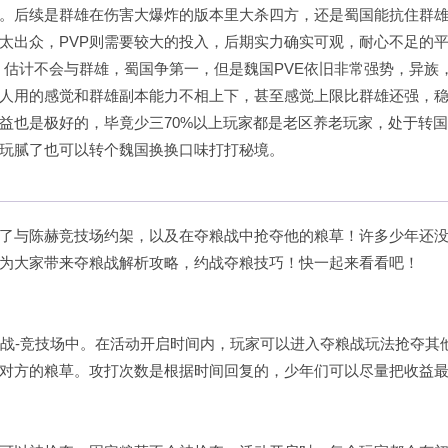
。后续是群雄在伤害大爆炸的版本里大杀四方，还是蜀国能抗住群
不太出众，PVP则需要较大的投入，后期实力确实可观，耐心不足的
，估计不会与群雄，蜀国争第一，但是魏国PVE依旧非常强势，异族
人用的感觉和群雄副本能力不相上下，甚至感觉上限比群雄还强，
益也是极好的，毕竟少三70%以上玩家都是老区养老玩家，处于转
玩腻了也可以转个魏国换换口味打打秘境。
了与陈赫竞技场约架，以及在夺粮战中抢夺他的粮草！许多少年还
为大家带来夺粮战解析攻略，约战夺粮技巧！快一起来看看吧！
在征战-竞技场中。在活动开启时间内，玩家可以进入夺粮战玩法抢夺其
对方的粮草。攻打次数是根据时间回复的，少年们可以尽量把收益