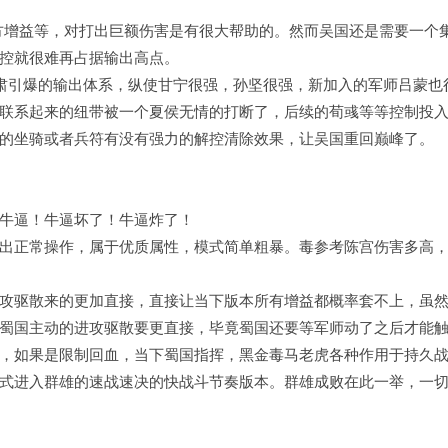
敌方增益等，对打出巨额伤害是有很大帮助的。然而吴国还是需要一个
控就很难再占据输出高点。
肃引爆的输出体系，纵使甘宁很强，孙坚很强，新加入的军师吕蒙也
联系起来的纽带被一个夏侯无情的打断了，后续的荀彧等等控制投
的坐骑或者兵符有没有强力的解控清除效果，让吴国重回巅峰了。
牛逼！牛逼坏了！牛逼炸了！
出正常操作，属于优质属性，模式简单粗暴。毒参考陈宫伤害多高
攻驱散来的更加直接，直接让当下版本所有增益都概率套不上，虽
蜀国主动的进攻驱散要更直接，毕竟蜀国还要等军师动了之后才能
，如果是限制回血，当下蜀国指挥，黑金毒马老虎各种作用于持久
式进入群雄的速战速决的快战斗节奏版本。群雄成败在此一举，一