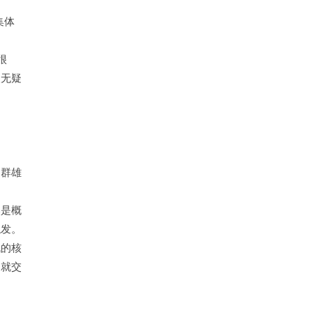
集体
很
入无疑
，群雄
然是概
触发。
战的核
切就交