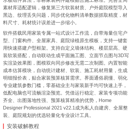
水板组件算法，非标家装构件建模贴合施工标准。完善全局
素材库适配逻辑，修复第三方软装材质、户外庭院模型导入
黑边、纹理丢失问题，同步优化物料清单数据抓取精度，材
料尺寸、耗材统计误差进一步缩小。
软件搭载民用家装专属一站式设计工作流，自带海量住宅户
型、门窗构件、全屋家具、庭院绿植原生模板，支持一键套
用快速搭建户型框架。支持自定义墙体结构、楼层层高、硬
装软装搭配，自动联动生成平面施工图、立面节点图与3D写
实渲染效果图，图模双向同步修改无需二次制图。内置智能
成本估算模块，自动统计建材、软装、施工耗材用量，生成
明细报价表，贴合家装预算核算需求。界面通俗易懂、弱化
专业建筑参数门槛，零基础业主与家装新手均可快速上手，
低配电脑也可流畅渲染预览。凭借运行稳定、家装专项功能
齐全、出图落地性强、预算核算精准的优势，Home
Designer Professional 2021 v22.1成为私人自建房、全屋整
装、庭院规划的优选轻量化专业设计工具。
安装破解教程