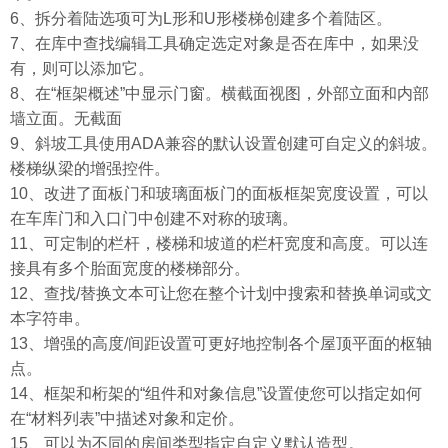
6、拆分着陆选项可为L形和U形楼梯创建多个着陆区。
7、在库中查找编辑工具确定选定对象是否在库中，如果没
有，则可以添加它。
8、在“框架概述”中显示门窗。横截面视图，外部立面和内部
墙立面。无截面
9、斜坡工具使用ADA兼容的默认设置创建可自定义的斜坡。
楼梯纵梁的增强控件。
10、改进了面板门和玻璃面板门的面板框架宽度设置，可以
在车库门和入口门中创建不对称的玻璃。
11、可定制的栏杆，楼梯和坡道的栏杆宽度和高度。可以连
接具有多个胎面宽度的楼梯部分。
12、查找/替换文本可让您在整个计划中搜索和替换单词或文
本字符串。
13、增强的高度/间距设置可更好地控制各个屋顶平面的枢轴
点。
14、框架和桁架的“组件和对象信息”设置使您可以指定如何
在“材料列表”中描述对象和定价。
15、可以为不同的房间类型指定自定义默认造型。