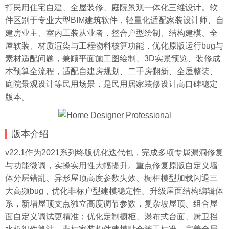
打民用住宅自建、全屋装修、庭院景观一体化三维设计。软
件区别于专业大型BIM建筑软件，轻量化适配家装设计师、自
建房业主、室内工装从业者，整合户型绘制、结构建模、全
屋软装、材质渲染与工程物料核算功能，优化原版运行bug与
素材适配问题，兼顾平面施工图绘制、3D实景预览、装修成
本预算全流程，适配自建房规划、二手房翻新、全屋整装、
庭院景观设计等民用场景，是民用居家装修设计高口碑稳定
版本。
版本介绍
v22.1作为2021系列终版优化迭代包，完成多项专属漏洞修复
与功能微调，实操实用性大幅提升。重点修复原版自定义墙
体分层错乱、异形屋顶高度参数失效、橱柜模型加载闪退三
大高频bug，优化非标户型建模稳定性。升级屋面结构编辑体
系，新增屋顶支点独立高度调节参数，复杂坡屋顶、组合屋
面自定义调试更精准；优化定制橱柜、瀑布式台面、厨卫挡