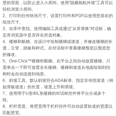
壁的背面，以防止进入小房间。使用“隐藏相机外墙”工具可以
轻松浏览小房间。
2、打印到任何纸张尺寸。设置打印件和PDF以使用您喜欢的
纸张尺寸。
3、在库中查找。使用编辑工具或通过“从库替换”对话框，确
定库浏览器中是否存在所选对象。
4、楼梯和舷梯。在设计中绘制楼梯或坡道，并修改楼梯的长
度，立管，踏板和样式。在对话框中查看楼梯预览以预览您
的修改。
5、One-Click™楼梯和舷梯。在平台之间自动放置楼梯。只
需单击一下即可放置全长楼梯。楼梯和坡道从地面绘制到结
构时会自动连接到地形。
6、斜坡工具。默认斜坡符合ADA标准。指定非传统坡道（例
如滑板坡道）的长度，坡度上升和滑坡。
7、使用用于U形和L形楼梯的对话框控件将平台分成多个
段。
8、栏杆宽度。将壁宽用于栏杆控件可自动设置轨道的宽度以
匹配壁宽。