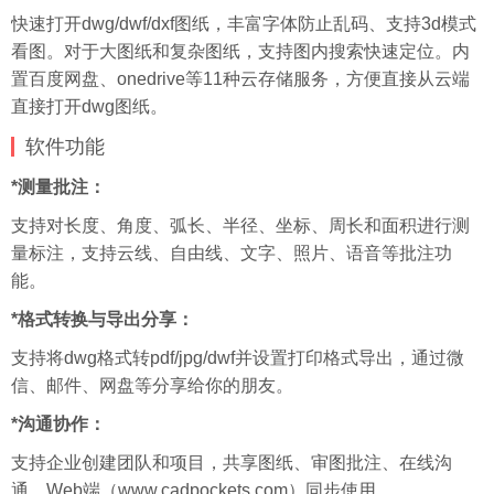
快速打开dwg/dwf/dxf图纸，丰富
字体
防止乱码、支持3d模式
看图。对于大图纸和复杂图纸，支持图内搜索快速定位。内
置
百度
网盘、onedrive等11种云存储服务，方便直接从云端
直接打开dwg图纸。
软件功能
*测量批注：
支持对长度、角度、弧长、半径、坐标、周长和面积进行测
量标注，支持云线、自由线、文字、照片、语音等批注功
能。
*格式转换与导出分享：
支持将dwg格式转pdf/jpg/dwf并设置打印格式导出，通过微
信、邮件、网盘等分享给你的朋友。
*沟通协作：
支持企业创建团队和项目，共享图纸、审图批注、在线沟
通，Web端（www.cadpockets.com）同步使用。