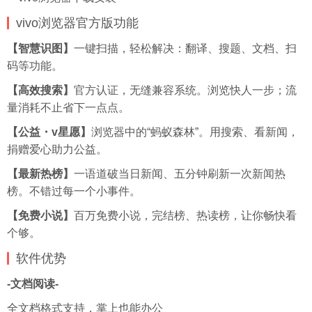
vivo浏览器官方版功能
【智慧识图】
一键扫描，轻松解决：翻译、搜题、文档、扫
码等功能。
【高效搜索】
官方认证，无缝兼容系统。浏览快人一步；流
量消耗不止省下一点点。
【公益・v星愿】
浏览器中的“蚂蚁森林”。用搜索、看新闻，
捐赠爱心助力公益。
【最新热榜】
一语道破当日新闻、五分钟刷新一次新闻热
榜。不错过每一个小事件。
【免费小说】
百万免费小说，完结榜、热读榜，让你畅快看
个够。
软件优势
-文档阅读-
全文档格式支持，掌上也能办公