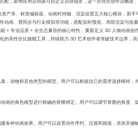
匹配，新增应用启动器与自定义启动场景，进一步优化创作流畅度
角色资产库、材质编辑器、动画时间轴、渲染设置五大核心模块，新手
性动画、唇同步与行走模拟等功能，搭配实时预览、局部渲染与批
 赋能 + 专业品质 + 全生态兼容的核心特性，重新定义 3D 人物动画创
的高性价比旗舰工具，持续助力 3D 艺术创作者突破技术边界，高
儿童，动物和其他类型的模型。用户可以根据自己的需求选择模特，
和动画的角色模型进行精确的骨骼绑定。用户可以调节骨骼的角度、
创建各种动画效果。用户可以设置动作序列、过渡和插值，添加关键