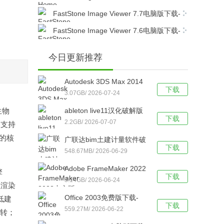
v23.3简体中文版下载
版下载-Home Designer Professional 2023
FastStone Image Viewer 7.7电脑版下载-
v24.3简体中文版下载
FastStone Image Viewer 7.7简体中文版下载
FastStone Image Viewer 7.6电脑版下载-
FastStone Image Viewer 7.6简体中文版下载
今日更新推荐
Autodesk 3DS Max 2014
下载
免费中文版下载-Autodesk
3.07GB/ 2026-07-24
3DS Max 2014官方电脑版
生物
ableton live11汉化破解版
下载
下载
下载-ableton live11 32/64
2.2GB/ 2026-07-07
，支持
位 中文版下载
的核
广联达bim土建计量软件破
下载
解版下载-广联达bim土建
548.67MB/ 2026-06-29
计量软件 V2021 免狗版下
Adobe FrameMaker 2022
擎
载
下载
中文版下载-Adobe
3.14GB/ 2026-06-24
程渲染
FrameMaker v17.0.2.431
Office 2003免费版下载-
低建
直装破解版下载
下载
Office 2003专业版【亲测
559.27M/ 2026-06-22
流转；
有效】简体中文版下载