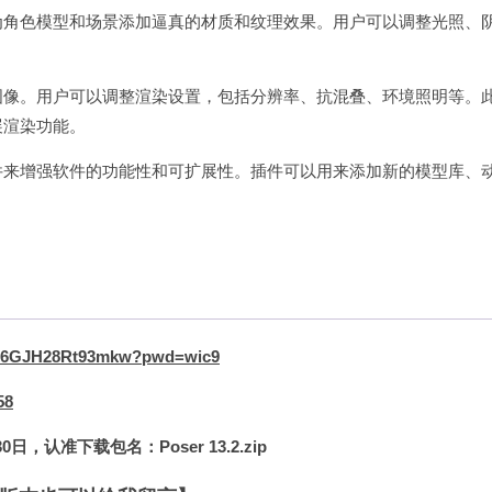
为角色模型和场景添加逼真的材质和纹理效果。用户可以调整光照、
图像。用户可以调整渲染设置，包括分辨率、抗混叠、环境照明等。
扩展渲染功能。
件来增强软件的功能性和可扩展性。插件可以用来添加新的模型库、
fLin6GJH28Rt93mkw?pwd=wic9
58
认准下载包名：Poser 13.2.zip