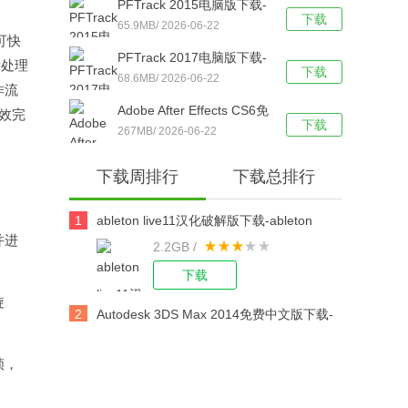
。
PFTrack 2015电脑版下载-
下载
PFTrack 2015简体中文版
65.9MB/ 2026-06-22
可快
下载
PFTrack 2017电脑版下载-
量处理
下载
PFTrack 2017简体中文版
68.6MB/ 2026-06-22
作流
下载
Adobe After Effects CS6免
效完
下载
费版下载-Adobe After
267MB/ 2026-06-22
Effects CS6 简体中文版下
下载周排行
下载总排行
载安装
1
ableton live11汉化破解版下载-ableton
并进
2.2GB /
live11 32/64位 中文版下载
下载
旋
2
Autodesk 3DS Max 2014免费中文版下载-
Autodesk 3DS Max 2014官方电脑版下载
帧，